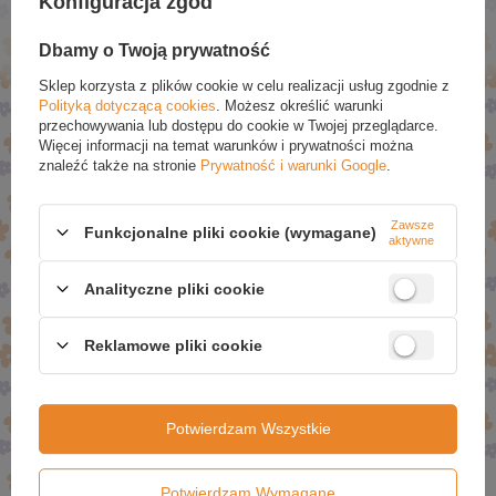
Konfiguracja zgód
Dodaj Do Koszyka
Dodaj Do Koszyka
Dbamy o Twoją prywatność
Sklep korzysta z plików cookie w celu realizacji usług zgodnie z
PROMOCJE
Polityką dotyczącą cookies
. Możesz określić warunki
przechowywania lub dostępu do cookie w Twojej przeglądarce.
Więcej informacji na temat warunków i prywatności można
znaleźć także na stronie
Prywatność i warunki Google
.
Zawsze
Funkcjonalne pliki cookie (wymagane)
aktywne
Analityczne pliki cookie
Bielenda Fresh Hero
Bielenda Fresh Hero
Reklamowe pliki cookie
Nawilżająco – Kojąca Woda
Nawilżająco - Kojący Tonik
Micelarna do Oczyszczania
Mleczny dla Skóry Suchej i
i Demakijażu Twarzy i Oczu
Bardzo Suchej 200ml
dla Skóry Suchej i Bardzo
Potwierdzam Wszystkie
Suchej 400ml
£6.15
£6.43
£8.79
£9.19
Potwierdzam Wymagane