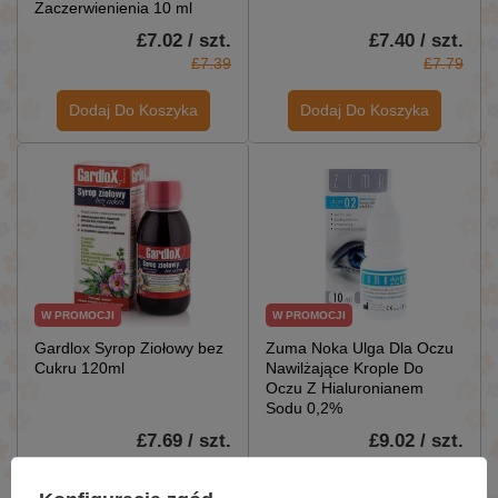
Zaczerwienienia 10 ml
£7.02 / szt.
£7.40 / szt.
£7.39
£7.79
Dodaj Do Koszyka
Dodaj Do Koszyka
W PROMOCJI
W PROMOCJI
Gardlox Syrop Ziołowy bez
Zuma Noka Ulga Dla Oczu
Cukru 120ml
Nawilżające Krople Do
Oczu Z Hialuronianem
Sodu 0,2%
£7.69 / szt.
£9.02 / szt.
£8.09
£9.49