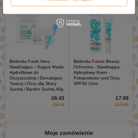
Bielenda Fresh Hero
Bielenda Future Beauty
Nawilżająco – Kojące Masło
Ochronno - Nawilżający
Hydrofilowe do
Hybrydowy Krem -
Oczyszczania i Demakijażu
Fotoprotector pod Oczy
Twarzy i Oczu dla Skóry
SPF50 15ml
Suchej i Bardzo Suchej 40g
£6.43
£7.69
£9.19
£10.99
Moje zamówienie