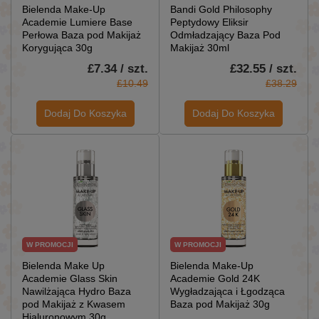
Bielenda Make-Up
Bandi Gold Philosophy
Academie Lumiere Base
Peptydowy Eliksir
Perłowa Baza pod Makijaż
Odmładzający Baza Pod
Korygująca 30g
Makijaż 30ml
£7.34 / szt.
£32.55 / szt.
£10.49
£38.29
Dodaj Do Koszyka
Dodaj Do Koszyka
W PROMOCJI
W PROMOCJI
Bielenda Make Up
Bielenda Make-Up
Academie Glass Skin
Academie Gold 24K
Nawilżająca Hydro Baza
Wygładzająca i Łgodząca
pod Makijaż z Kwasem
Baza pod Makijaż 30g
Hialuronowym 30g