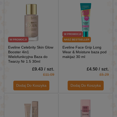
W PROMOCJI
W PROMOCJI
NASZ BESTSELLER
Eveline Celebrity Skin Glow
Eveline Face Grip Long
Booster 4in1
Wear & Moisture baza pod
Wielofunkcyjna Baza do
makijaż 30 ml
Twarzy Nr 1.5 30ml
£9.43 / szt.
£4.50 / szt.
£11.09
£5.29
Dodaj Do Koszyka
Dodaj Do Koszyka