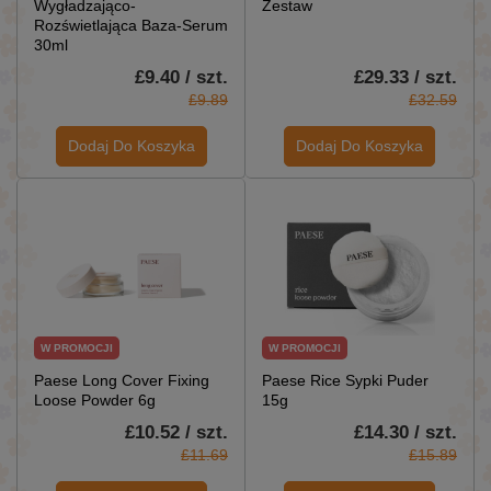
Wygładzająco-
Zestaw
Rozświetlająca Baza-Serum
30ml
£9.40 / szt.
£29.33 / szt.
£9.89
£32.59
Dodaj Do Koszyka
Dodaj Do Koszyka
W PROMOCJI
W PROMOCJI
Paese Long Cover Fixing
Paese Rice Sypki Puder
Loose Powder 6g
15g
£10.52 / szt.
£14.30 / szt.
£11.69
£15.89