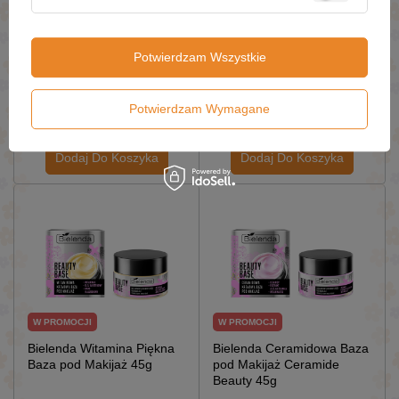
W PROMOCJI
W PROMOCJI
Bielenda Flawless Glow
Bielenda Flawless Glow
Baza i Podkład
Rozświetlająca Baza i
Potwierdzam Wszystkie
Rozświetlający 02 Light
Podkład 03 Natural Beige
Beige 30ml
30ml
£9.16 / szt.
£8.74 / szt.
Potwierdzam Wymagane
£13.09
£12.49
Dodaj Do Koszyka
Dodaj Do Koszyka
W PROMOCJI
W PROMOCJI
Bielenda Witamina Piękna
Bielenda Ceramidowa Baza
Baza pod Makijaż 45g
pod Makijaż Ceramide
Beauty 45g