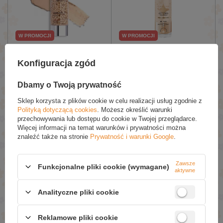
W PROMOCJI
W PROMOCJI
Neo Makeup Intense
Bielenda Flawless Glow
Serum Pure Perfector
Wielofunkcyjna Baza i
Konfiguracja zgód
Pielęgnujący Krem-Baza
Podkład Rozświetlający 01
Nawilżająca dla każdego
Ivory 30ml
Dbamy o Twoją prywatność
Rodzaju Skóry 30ml
£15.38 / szt.
£8.74 / szt.
Sklep korzysta z plików cookie w celu realizacji usług zgodnie z
Polityką dotyczącą cookies
. Możesz określić warunki
£18.09
£12.49
przechowywania lub dostępu do cookie w Twojej przeglądarce.
Więcej informacji na temat warunków i prywatności można
Dodaj Do Koszyka
Dodaj Do Koszyka
znaleźć także na stronie
Prywatność i warunki Google
.
Zawsze
Funkcjonalne pliki cookie (wymagane)
aktywne
Analityczne pliki cookie
Reklamowe pliki cookie