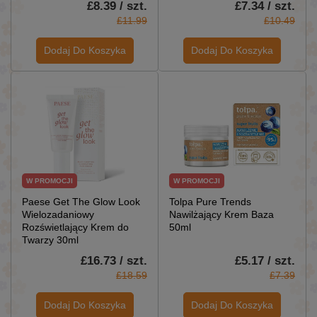
£8.39 / szt.
£7.34 / szt.
£11.99
£10.49
Dodaj Do Koszyka
Dodaj Do Koszyka
W PROMOCJI
W PROMOCJI
Paese Get The Glow Look
Tolpa Pure Trends
Wielozadaniowy
Nawilżający Krem Baza
Rozświetlający Krem do
50ml
Twarzy 30ml
£16.73 / szt.
£5.17 / szt.
£18.59
£7.39
Dodaj Do Koszyka
Dodaj Do Koszyka