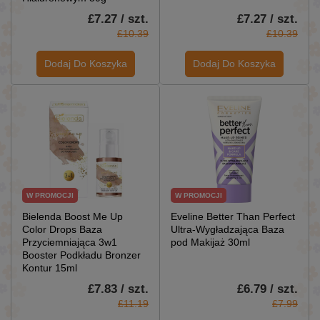
£7.27 / szt.
£7.27 / szt.
£10.39
£10.39
Dodaj Do Koszyka
Dodaj Do Koszyka
W PROMOCJI
W PROMOCJI
Bielenda Boost Me Up
Eveline Better Than Perfect
Color Drops Baza
Ultra-Wygładzająca Baza
Przyciemniająca 3w1
pod Makijaż 30ml
Booster Podkładu Bronzer
Kontur 15ml
£7.83 / szt.
£6.79 / szt.
£11.19
£7.99