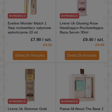
W PROMOCJI
W PROMOCJI
Eveline Wonder Match 1
Lirene Uk Glowing Rose
Step rozświetlacz satynowe
Nawilżająco-Rozświetlająca
wykończenie 10 ml
Baza-Serum 30ml
£7.90 / szt.
£9.40 / szt.
£9.29
£9.89
Dodaj Do Koszyka
Dodaj Do Koszyka
W PROMOCJI
W PROMOCJI
Lirene Uk Shimmer Gold
Paese All About The Base 2