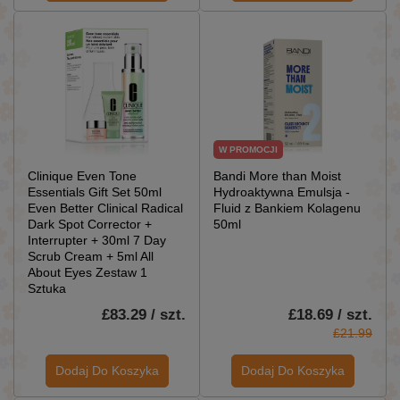
W PROMOCJI
Clinique Even Tone
Bandi More than Moist
Essentials Gift Set 50ml
Hydroaktywna Emulsja -
Even Better Clinical Radical
Fluid z Bankiem Kolagenu
Dark Spot Corrector +
50ml
Interrupter + 30ml 7 Day
Scrub Cream + 5ml All
About Eyes Zestaw 1
Sztuka
£83.29 / szt.
£18.69 / szt.
£21.99
Dodaj Do Koszyka
Dodaj Do Koszyka