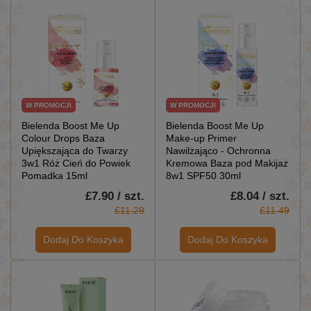
W PROMOCJI
W PROMOCJI
Bielenda Boost Me Up
Bielenda Boost Me Up
Colour Drops Baza
Make-up Primer
Upiększająca do Twarzy
Nawilżająco - Ochronna
3w1 Róż Cień do Powiek
Kremowa Baza pod Makijaż
Pomadka 15ml
8w1 SPF50 30ml
£7.90 / szt.
£8.04 / szt.
£11.29
£11.49
Dodaj Do Koszyka
Dodaj Do Koszyka