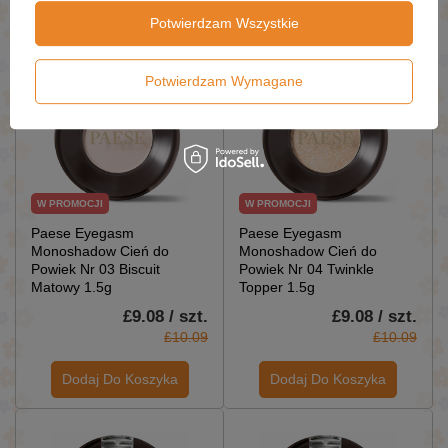
Dodaj Do Koszyka
Dodaj Do Koszyka
Potwierdzam Wszystkie
Potwierdzam Wymagane
W PROMOCJI
W PROMOCJI
Paese Eyegasm
Paese Eyegasm
Monoshadow Cień do
Monoshadow Cień do
Powiek Nr 03 Biscuit
Powiek Nr 04 Twinkle
Matowy 1.5g
Topper 1.5g
£9.08 / szt.
£9.08 / szt.
£10.09
£10.09
Dodaj Do Koszyka
Dodaj Do Koszyka