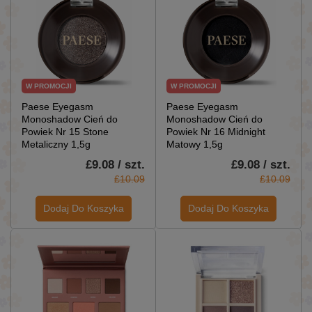
W PROMOCJI
W PROMOCJI
Paese Eyegasm
Paese Eyegasm
Monoshadow Cień do
Monoshadow Cień do
Powiek Nr 15 Stone
Powiek Nr 16 Midnight
Metaliczny 1,5g
Matowy 1,5g
£9.08 / szt.
£9.08 / szt.
£10.09
£10.09
Dodaj Do Koszyka
Dodaj Do Koszyka