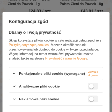
Cieni do Powiek 11g
Paleta Cieni do Powiek 18g
£24.83 / szt.
£43.91 / szt.
£27.59
£48.79
Konfiguracja zgód
Dodaj Do Koszyka
Dodaj Do Koszyka
Dbamy o Twoją prywatność
Sklep korzysta z plików cookie w celu realizacji usług zgodnie z
Polityką dotyczącą cookies
. Możesz określić warunki
przechowywania lub dostępu do cookie w Twojej przeglądarce.
Więcej informacji na temat warunków i prywatności można
znaleźć także na stronie
Prywatność i warunki Google
.
Zawsze
W PROMOCJI
W PROMOCJI
Funkcjonalne pliki cookie (wymagane)
aktywne
Paese Eyegasm
Paese Eyegasm
Monoshadow Cień do
Monoshadow Cień do
Analityczne pliki cookie
Powiek Nr 01 Milk Matowy
Powiek Nr 02 Aurora Topper
1.5g
1.5g
Reklamowe pliki cookie
£9.08 / szt.
£9.08 / szt.
£10.09
£10.09