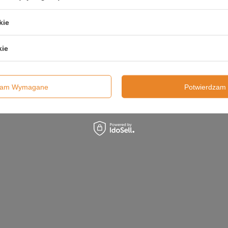
odanowa Na Energię i Wsparcie
na Energię 2000g
 2000g
kie
£24.88 / szt.
£24.8
£26.19
kie
Dodaj Do Koszyka
Dodaj Do Koszyka
dzam Wymagane
Potwierdzam 