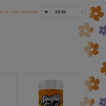
£0.00
guj się
Lista zakupowa
0