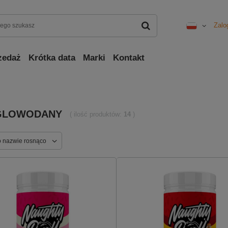
Zalo
zedaż
Krótka data
Marki
Kontakt
GLOWODANY
( ilość produktów:
14
)
o nazwie rosnąco