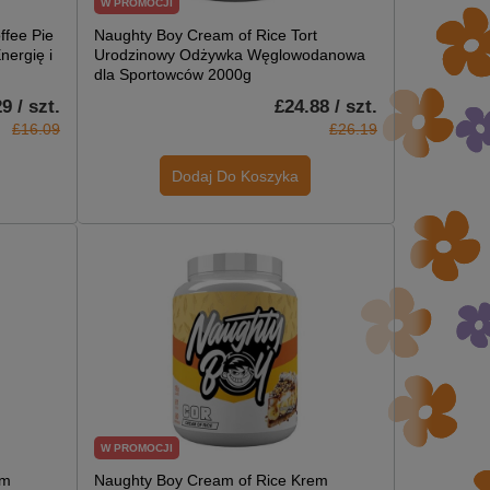
W PROMOCJI
ffee Pie
Naughty Boy Cream of Rice Tort
ergię i
Urodzinowy Odżywka Węglowodanowa
dla Sportowców 2000g
9 / szt.
£24.88 / szt.
£16.09
£26.19
Dodaj Do Koszyka
W PROMOCJI
em
Naughty Boy Cream of Rice Krem