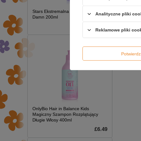
Węglow
Mięśni
Stars Ekstremalna Termoochrona Hot
Analityczne pliki coo
Damn 200ml
£7.09
Reklamowe pliki coo
Potwier
OnlyBio Hair in Balance Kids
Magiczny Szampon Rozplątujący
Długie Włosy 400ml
£6.49