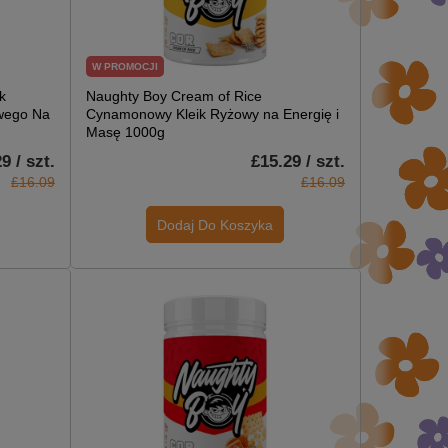
W PROMOCJI
k
Naughty Boy Cream of Rice
wego Na
Cynamonowy Kleik Ryżowy na Energię i
Masę 1000g
9 / szt.
£15.29 / szt.
£16.09
£16.09
Dodaj Do Koszyka