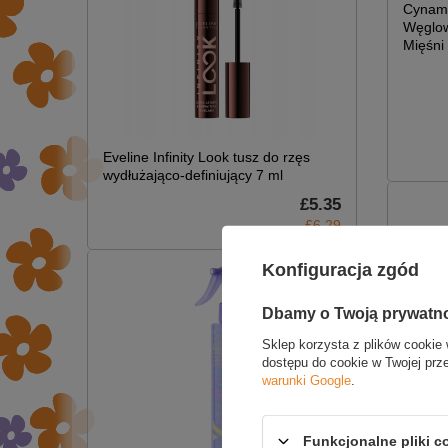
Cynamo
Węglow
Mięśni
Eveline Infinity Look tusz do rzęs
wydłużająco-definiujący 7 ml
£5.35
£6.29
Konfiguracja zgód
Dbamy o Twoją prywatn
Sklep korzysta z plików cookie 
dostępu do cookie w Twojej prz
warunki Google
.
W PRO
Naught
Czekol
Funkcjonalne pliki 