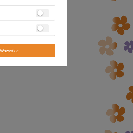
8 / szt.
£26.19
Wszystkie