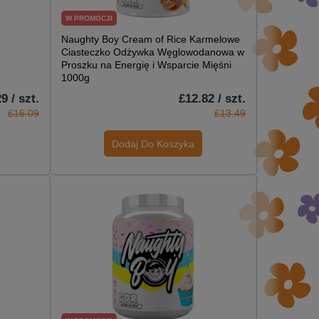
W PROMOCJI
Naughty Boy Cream of Rice Karmelowe
Ciasteczko Odżywka Węglowodanowa w
Proszku na Energię i Wsparcie Mięśni
1000g
9 / szt.
£12.82 / szt.
£16.09
£13.49
Dodaj Do Koszyka