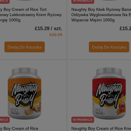
MOCJI
W PROMOCJI
y Boy Cream of Rice Tort
Naughty Boy Kleik Ryżowy Bano
nowy Lekkostrawny Krem Ryżowy
Odżywka Węglowodanowa Na En
rgię 1000g
Wsparcie Mięśni 1000g
£15.29 / szt.
£15.2
£16.09
Dodaj Do Koszyka
Dodaj Do Koszyka
MOCJI
W PROMOCJI
y Boy Cream of Rice
Naughty Boy Cream of Rice Kr