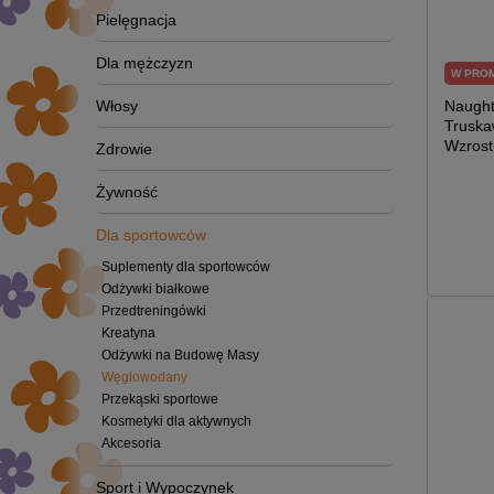
Pielęgnacja
Dla mężczyzn
W PRO
Włosy
Naught
Truska
Wzrost
Zdrowie
Żywność
Dla sportowców
Suplementy dla sportowców
Odżywki białkowe
Przedtreningówki
Kreatyna
Odżywki na Budowę Masy
Węglowodany
Przekąski sportowe
Kosmetyki dla aktywnych
Akcesoria
Sport i Wypoczynek