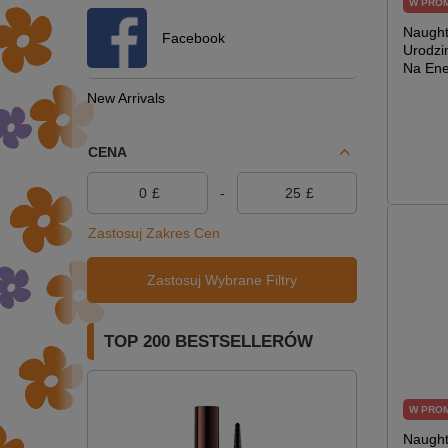
W PRO
Naught
Facebook
Urodzi
Na Ene
New Arrivals
CENA
£
-
£
Zastosuj Zakres Cen
Zastosuj Wybrane Filtry
TOP 200 BESTSELLERÓW
W PRO
Naught