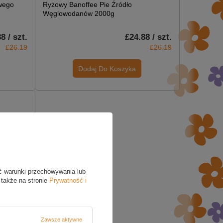
wego
Ryżowy Banoffee Pie Źródło
Węglowodanów 2000g
8 / szt.
£24.88 / szt.
£26.19
£26.19
Dodaj Do Koszyka
ć warunki przechowywania lub
 także na stronie
Prywatność i
ekolada
odanowa
Zawsze aktywne