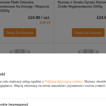
nowe Płatki Odżywka
Ryżowy o Smaku Syropu Klono
odanowa Na Energię i Wsparcie
Źródło Węglowodanów 2000g
 2000g
£24.88 / szt.
£24.8
£26.19
Dodaj Do Koszyka
Dodaj Do Koszyka
ość
w celu realizacji usług zgodnie z
Polityką dotyczącą cookies
. Możesz określi
eglądarce. Więcej informacji na temat warunków i prywatności można znaleźć
MOCJI
W PROMOCJI
y Boy Krem Ryżowy
Naughty Boy Cream of Rice Cz
adowe Brownie Odżywka
Pomarańcza Odżywka Węglow
cookie (wymagane)