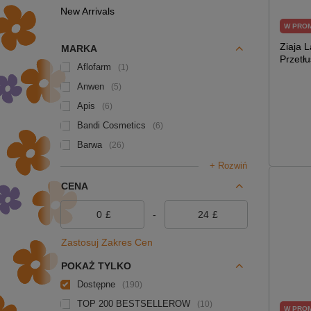
New Arrivals
W PRO
Ziaja 
MARKA
Przetł
Aflofarm
1
Anwen
5
Apis
6
Bandi Cosmetics
6
Barwa
26
+ Rozwiń
CENA
£
-
£
Zastosuj Zakres Cen
POKAŻ TYLKO
Dostępne
190
TOP 200 BESTSELLERÓW
10
W PRO