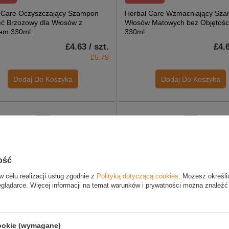
 Care Oczyszczający Szampon
Herbal Care Wzmacniający Sz
eć Brzozowy dla Włosów z
Włosów Matowych bez Objętośc
em 330ml
330ml
£4.63 / szt.
£4.6
£5.79
Dodaj Do Koszyka
Dodaj Do Koszyka
ość
w celu realizacji usług zgodnie z
Polityką dotyczącą cookies
. Możesz określi
eglądarce. Więcej informacji na temat warunków i prywatności można znaleźć
MOCJI
W PROMOCJI
NASZ BESTSELLER
 Care Szampon do Wlosów
Farmona Herbal Care Szampon
cookie (wymagane)