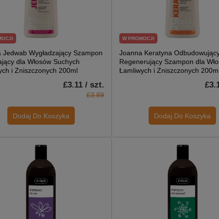
MOCJI
W PROMOCJI
 Jedwab Wygładzający Szampon
Joanna Keratyna Odbudowując
ający dla Włosów Suchych
Regenerujący Szampon dla Wł
ch i Zniszczonych 200ml
Łamliwych i Zniszczonych 200m
£3.11 / szt.
£3.1
£3.89
Dodaj Do Koszyka
Dodaj Do Koszyka