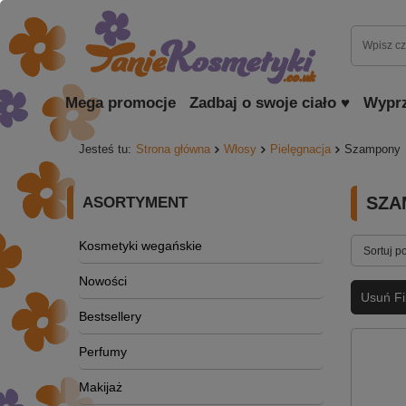
Mega promocje
Zadbaj o swoje ciało ♥
Wypr
Jesteś tu:
Strona główna
Włosy
Pielęgnacja
Szampony
SZA
ASORTYMENT
Kosmetyki wegańskie
Sortuj p
Nowości
Usuń Fil
Bestsellery
Perfumy
Makijaż