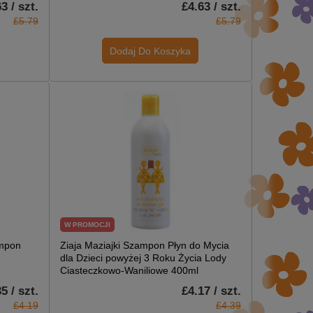
3 / szt.
£4.63 / szt.
£5.79
£5.79
Dodaj Do Koszyka
W PROMOCJI
ampon
Ziaja Maziajki Szampon Płyn do Mycia
dla Dzieci powyżej 3 Roku Życia Lody
Ciasteczkowo-Waniliowe 400ml
5 / szt.
£4.17 / szt.
£4.19
£4.39