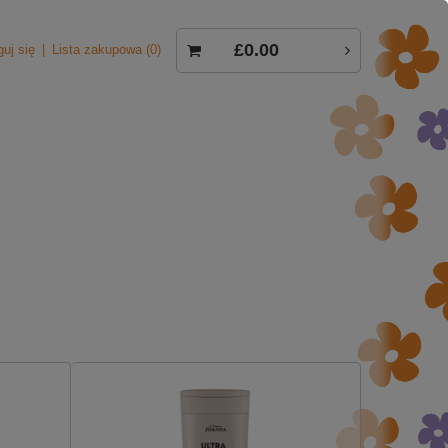
£0.00
guj się
Lista zakupowa
0