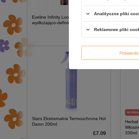
Tłusty
Końcac
Analityczne pliki coo
Eveline Infinity Look tusz do rzęs
wydłużająco-definiujący 7 ml
Reklamowe pliki coo
£5.35
£6.29
Potwier
W PRO
Stars Ekstremalna Termoochrona Hot
Herbal
Damn 200ml
Włosów
£7.09
330ml