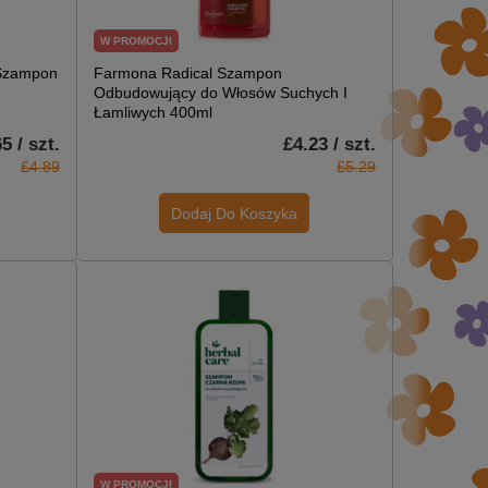
W PROMOCJI
 Szampon
Farmona Radical Szampon
Odbudowujący do Włosów Suchych I
Łamliwych 400ml
5 / szt.
£4.23 / szt.
£4.89
£5.29
Dodaj Do Koszyka
W PROMOCJI