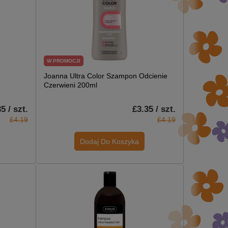
W PROMOCJI
Joanna Ultra Color Szampon Odcienie
Czerwieni 200ml
5 / szt.
£3.35 / szt.
£4.19
£4.19
Dodaj Do Koszyka