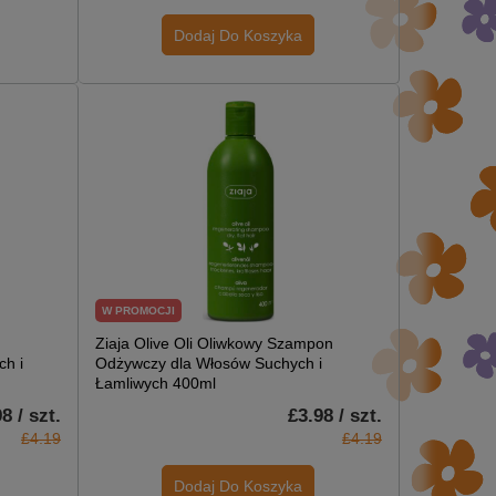
Dodaj Do Koszyka
W PROMOCJI
Ziaja Olive Oli Oliwkowy Szampon
h i
Odżywczy dla Włosów Suchych i
Łamliwych 400ml
8 / szt.
£3.98 / szt.
£4.19
£4.19
Dodaj Do Koszyka