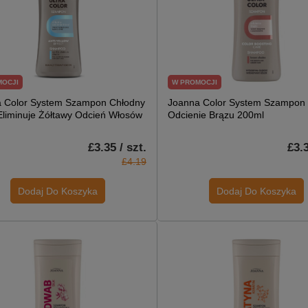
MOCJI
W PROMOCJI
 Color System Szampon Chłodny
Joanna Color System Szampon
Eliminuje Żółtawy Odcień Włosów
Odcienie Brązu 200ml
£3.35 / szt.
£3.3
£4.19
Dodaj Do Koszyka
Dodaj Do Koszyka