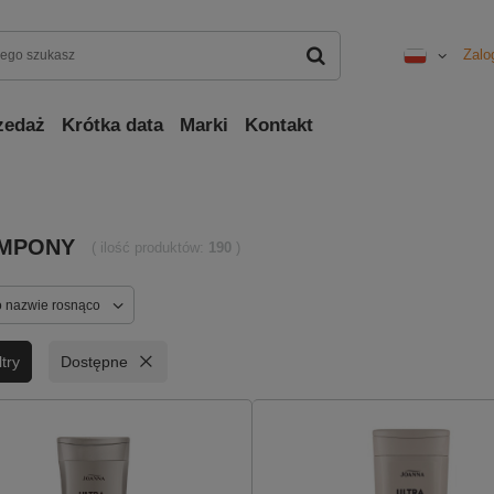
Zalo
zedaż
Krótka data
Marki
Kontakt
MPONY
( ilość produktów:
190
)
o nazwie rosnąco
try
Dostępne