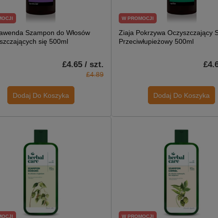
MOCJI
W PROMOCJI
Lawenda Szampon do Włosów
Ziaja Pokrzywa Oczyszczający
uszczających się 500ml
Przeciwłupieżowy 500ml
£4.65 / szt.
£4.6
£4.89
Dodaj Do Koszyka
Dodaj Do Koszyka
MOCJI
W PROMOCJI