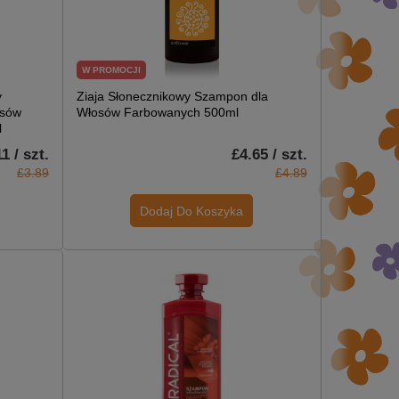
W PROMOCJI
y
Ziaja Słonecznikowy Szampon dla
osów
Włosów Farbowanych 500ml
l
1 / szt.
£4.65 / szt.
£3.89
£4.89
Dodaj Do Koszyka