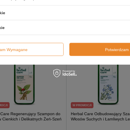
ch u Nasady i Suchych na
Pokrzywa dla Włosów
h Łopian 330ml
Przetłuszczających Się 330ml
kie
£4.63 / szt.
£4.6
£5.79
kie
Dodaj Do Koszyka
Dodaj Do Koszyka
dzam Wymagane
Potwierdzam 
MOCJI
W PROMOCJI
 Care Regenerujący Szampon do
Herbal Care Odbudowujący Sz
 Cienkich i Delikatnych Żeń-Szeń
Włosów Suchych i Łamliwych L