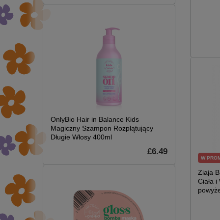
OnlyBio Hair in Balance Kids
Magiczny Szampon Rozplątujący
Długie Włosy 400ml
£6.49
W PRO
Ziaja 
Ciała i
powyże