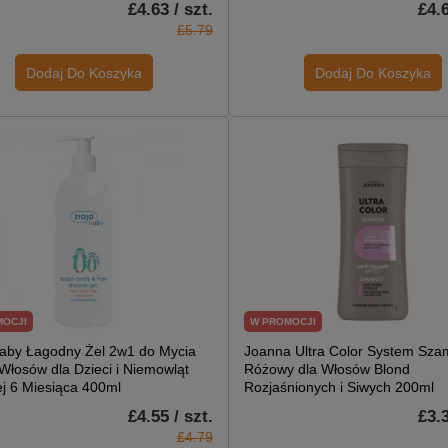
£4.63 / szt.
£4.6
£5.79
Dodaj Do Koszyka
Dodaj Do Koszyka
MOCJI
W PROMOCJI
Baby Łagodny Żel 2w1 do Mycia
Joanna Ultra Color System Sz
 Włosów dla Dzieci i Niemowląt
Różowy dla Włosów Blond
j 6 Miesiąca 400ml
Rozjaśnionych i Siwych 200ml
£4.55 / szt.
£3.3
£4.79