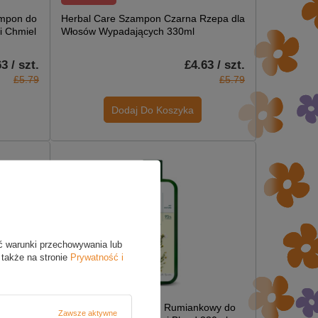
ampon do
Herbal Care Szampon Czarna Rzepa dla
i Chmiel
Włosów Wypadających 330ml
3 / szt.
£4.63 / szt.
£5.79
£5.79
Dodaj Do Koszyka
ć warunki przechowywania lub
 także na stronie
Prywatność i
W PROMOCJI
Herbal Care Szampon Rumiankowy do
Zawsze aktywne