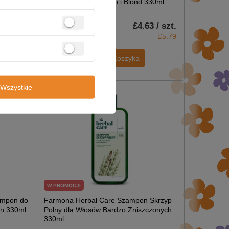
Włosów Rozjaśnionych i Blond 330ml
3 / szt.
£4.63 / szt.
£5.79
£5.79
Dodaj Do Koszyka
Wszystkie
W PROMOCJI
ampon do
Farmona Herbal Care Szampon Skrzyp
en 330ml
Polny dla Włosów Bardzo Zniszczonych
330ml