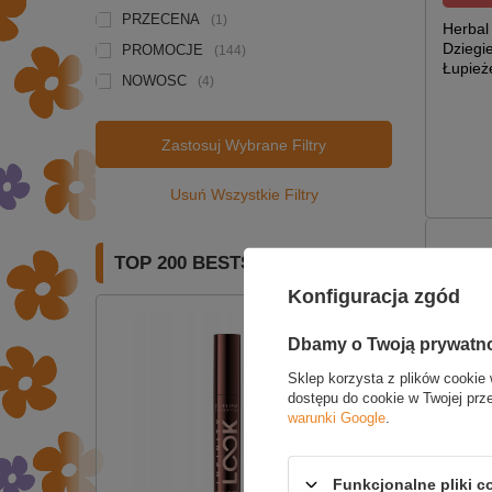
PRZECENA
1
Herbal
Dziegi
PROMOCJE
144
Łupież
NOWOŚĆ
4
Zastosuj Wybrane Filtry
Usuń Wszystkie Filtry
TOP 200 BESTSELLERÓW
Konfiguracja zgód
Dbamy o Twoją prywatn
Sklep korzysta z plików cookie 
dostępu do cookie w Twojej prz
warunki Google
.
W PRO
Herbal
Funkcjonalne pliki 