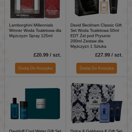
Lamborghini Millennials
David Beckham Classic Gift
Winner Woda Toaletowa dla
Set Woda Toaletowa 50ml
Mężczyzn Spray 125ml
EDT Żel pod Prysznic
200ml Zestaw dla
Mężczyzn 1 Sztuka
£20.99 / szt.
£27.99 / szt.
Dodaj Do Koszyka
Dodaj Do Koszyka
Davidoff Cool Water Gift Set
Dolce & Gabbana K Gift Set