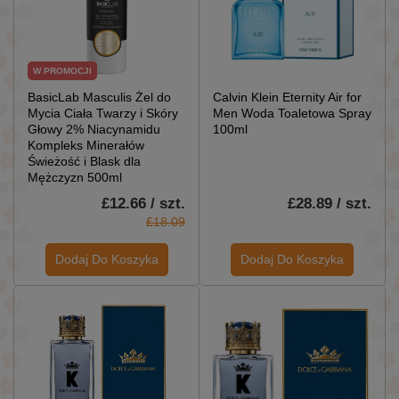
W PROMOCJI
BasicLab Masculis Żel do
Calvin Klein Eternity Air for
Mycia Ciała Twarzy i Skóry
Men Woda Toaletowa Spray
Głowy 2% Niacynamidu
100ml
Kompleks Minerałów
Świeżość i Blask dla
Mężczyzn 500ml
£12.66 / szt.
£28.89 / szt.
£18.09
Dodaj Do Koszyka
Dodaj Do Koszyka