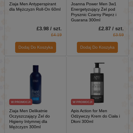
Ziaja Men Antyperspirant
Joanna Power Men 3w1
dla Mężczyzn Roll-On 60ml
Energetyzujący Żel pod
Prysznic Czarny Pieprz i
Guarana 300ml
£3.98 / szt.
£2.87 / szt.
£4.19
£3.59
Dodaj Do Koszyka
Dodaj Do Koszyka
W PROMOCJI
W PROMOCJI
Ziaja Men Delikatnie
Apis Action for Men
Oczyszczający Żel do
Odżywczy Krem do Ciała i
Higieny Intymnej dla
Dłoni 300ml
Mężczyzn 300ml