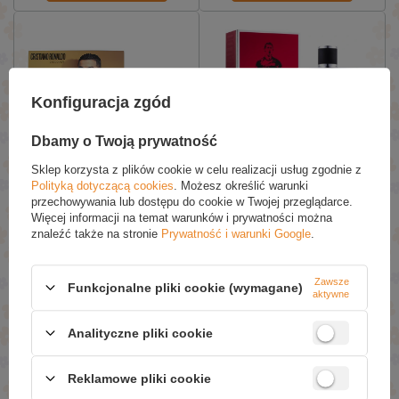
Konfiguracja zgód
Dbamy o Twoją prywatność
Sklep korzysta z plików cookie w celu realizacji usług zgodnie z
Cristiano Ronaldo CR7
Cristiano Ronaldo CR7
Polityką dotyczącą cookies
. Możesz określić warunki
Discover Gift Set 100ml
Woda Toaletowa dla
przechowywania lub dostępu do cookie w Twojej przeglądarce.
EDT + 150ml Shower Gel +
Mężczyzn Spray 50ml
Więcej informacji na temat warunków i prywatności można
150ml Body Spray Zestaw
znaleźć także na stronie
Prywatność i warunki Google
.
Upominkowy dla Mężczyzn
1 Sztuka
£44.59 / szt.
£28.99 / szt.
Zawsze
Funkcjonalne pliki cookie (wymagane)
aktywne
Dodaj Do Koszyka
Dodaj Do Koszyka
Analityczne pliki cookie
Reklamowe pliki cookie