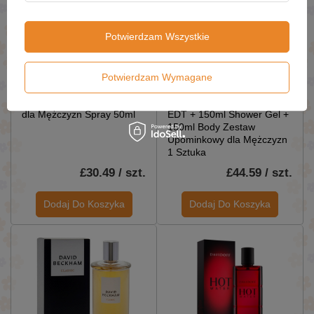
Potwierdzam Wszystkie
Potwierdzam Wymagane
Cristiano Ronaldo CR7
Cristiano Ronaldo CR7
Fearless Woda Toaletowa
Fearless Gift Set 100ml
dla Mężczyzn Spray 50ml
EDT + 150ml Shower Gel +
150ml Body Zestaw
Upominkowy dla Mężczyzn
1 Sztuka
£30.49 / szt.
£44.59 / szt.
Dodaj Do Koszyka
Dodaj Do Koszyka