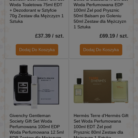
Woda Toaletowa 75ml EDT
Woda Perfumowana EDP
+ Dezodorant w Sztyfcie
100ml Żel pod Prysznic
70g Zestaw dla Mężczyzn 1
50ml Balsam po Goleniu
Sztuka
50ml Zestaw dla Mężczyzn
1 Sztuka
£37.39 / szt.
£69.19 / szt.
Dodaj Do Koszyka
Dodaj Do Koszyka
Givenchy Gentleman
Hermès Terre d'Hermès Gift
Society Gift Set Woda
Set Woda Perfumowana
Perfumowana 100ml EDP
100ml EDT Żel pod
Woda Perfumowana 12.5ml
Prysznic 80ml Zestaw dla
EDP Zestaw dla Mężczyzn
Mężczyzn 1 Sztuka