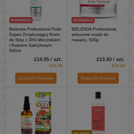
W PROMOCJI
W PROMOCJI
Bielenda Professional Podo
BIELENDA Professional,
Expert Zmiękczający Krem
arbuzowe masło do
do Stóp z 20% Mocznikiem
masażu, 500g
i Kwasem Salicylowym
500ml
£14.55 / szt.
£13.43 / szt.
£20.79
£19.19
Dodaj Do Koszyka
Dodaj Do Koszyka
POLECANY