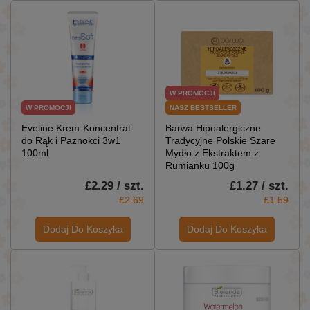
W PROMOCJI
W PROMOCJI
NASZ BESTSELLER
Eveline Krem-Koncentrat
Barwa Hipoalergiczne
do Rąk i Paznokci 3w1
Tradycyjne Polskie Szare
100ml
Mydło z Ekstraktem z
Rumianku 100g
£2.29 / szt.
£1.27 / szt.
£2.69
£1.59
Dodaj Do Koszyka
Dodaj Do Koszyka