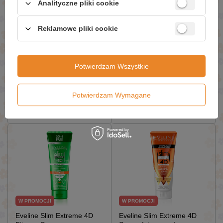
Analityczne pliki cookie
Reklamowe pliki cookie
W PROMOCJI
W PROMOCJI
Joanna Naturia Żel pod
Joanna Naturia Żel pod
Prysznic Mango i Papaja
Prysznic Wiśnia i Czerwona
300ml
Porzeczka 300ml
Potwierdzam Wszystkie
£2.55 / szt.
£2.31 / szt.
£3.19
£2.89
Potwierdzam Wymagane
Dodaj Do Koszyka
Dodaj Do Koszyka
W PROMOCJI
W PROMOCJI
Eveline Slim Extreme 4D
Eveline Slim Extreme 4D