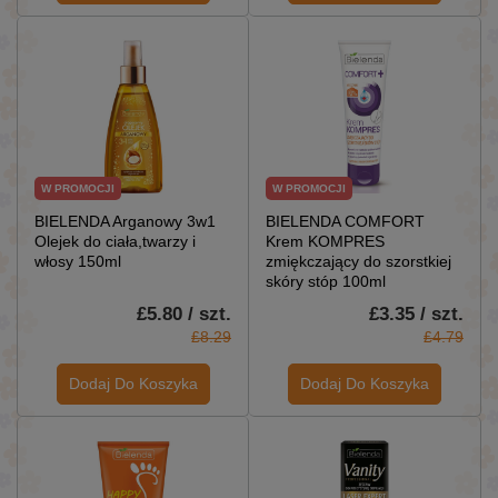
W PROMOCJI
W PROMOCJI
BIELENDA Arganowy 3w1
BIELENDA COMFORT
Olejek do ciała,twarzy i
Krem KOMPRES
włosy 150ml
zmiękczający do szorstkiej
skóry stóp 100ml
£5.80 / szt.
£3.35 / szt.
£8.29
£4.79
Dodaj Do Koszyka
Dodaj Do Koszyka