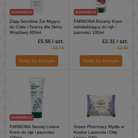
W PROMOCJI
W PROMOCJI
Ziaja Sensitive Żel Myjący
FARMONA Różany Krem
do Ciała i Twarzy dla Skóry
odmładzający do rąk i
Wrażliwej 400ml
paznokci 100ml
£5.50 / szt.
£2.31 / szt.
£5.79
£2.89
Dodaj Do Koszyka
Dodaj Do Koszyka
W PROMOCJI
FARMONA Siemię Lniane
Green Pharmacy Mydło w
Krem do rąk i paznokci
Kostce Lawenda i Olej
100ml
Lniany 100g