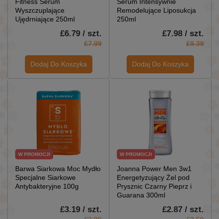
Fitness Serum
Serum Intensywnie
Wyszczuplające
Remodelujące Liposukcja
Ujędrniające 250ml
250ml
£6.79 / szt.
£7.98 / szt.
£7.99
£9.39
Dodaj Do Koszyka
Dodaj Do Koszyka
W PROMOCJI
W PROMOCJI
Barwa Siarkowa Moc Mydło
Joanna Power Men 3w1
Specjalne Siarkowe
Energetyzujący Żel pod
Antybakteryjne 100g
Prysznic Czarny Pieprz i
Guarana 300ml
£3.19 / szt.
£2.87 / szt.