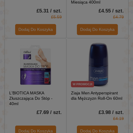
Miesiąca 400ml
£5.31 / szt.
£4.55 / szt.
£5.59
£4.79
Dodaj Do Koszyka
Dodaj Do Koszyka
W PROMOCJI
L'BIOTICA MASKA
Ziaja Men Antyperspirant
Złuszczająca Do Stóp -
dla Mężczyzn Roll-On 60ml
40ml
£7.69 / szt.
£3.98 / szt.
£4.19
Dodaj Do Koszyka
Dodaj Do Koszyka