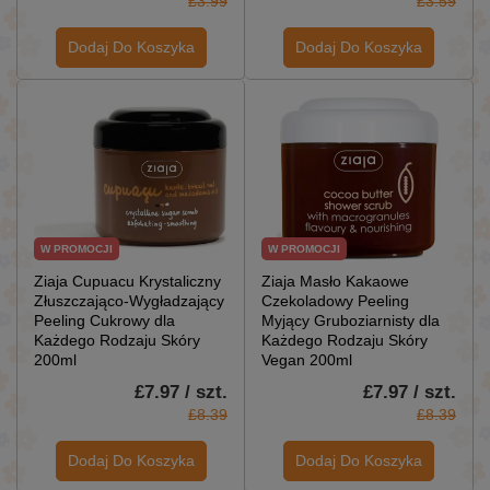
£3.99
£3.59
Dodaj Do Koszyka
Dodaj Do Koszyka
W PROMOCJI
W PROMOCJI
Ziaja Cupuacu Krystaliczny
Ziaja Masło Kakaowe
Złuszczająco-Wygładzający
Czekoladowy Peeling
Peeling Cukrowy dla
Myjący Gruboziarnisty dla
Każdego Rodzaju Skóry
Każdego Rodzaju Skóry
200ml
Vegan 200ml
£7.97 / szt.
£7.97 / szt.
£8.39
£8.39
Dodaj Do Koszyka
Dodaj Do Koszyka