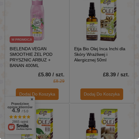
W PROMOCJI
BIELENDA VEGAN
Etja Bio Olej Inca Inchi dla
SMOOTHIE ŻEL POD
Skóry Wrażliwej i
PRYSZNIC ARBUZ +
Alergicznej 50ml
BANAN 400ML
£5.80 / szt.
£8.39 / szt.
£8.29
Dodaj Do Koszyka
Dodaj Do Koszyka
Prawdziwe
opinie klientów
4.9
/ 5.0
2865 opinii