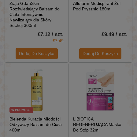
Ziaja GdanSkin
Aflofarm Medispirant Żel
Rozświetlający Balsam do
Pod Prysznic 180ml
Ciała Intensywnie
Nawilżający dla Skóry
Suchej 300ml
£7.12 / szt.
£9.49 / szt.
£7.49
Dodaj Do Koszyka
Dodaj Do Koszyka
W PROMOCJI
Bielenda Kuracja Młodości
L'BIOTICA
Odżywczy Balsam do Ciała
REGENERUJĄCA Maska
400ml
Do Stóp 32ml