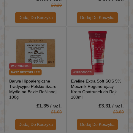
£8.29
Dodaj Do Koszyka
Dodaj Do Koszyka
W PROMOCJI
NASZ BESTSELLER
W PROMOCJI
Barwa Hipoalergiczne
Eveline Extra Soft SOS 5%
Tradycyjne Polskie Szare
Mocznik Regenerujący
Mydło na Bazie Roślinnej
Krem Opatrunek do Rąk
100g
100ml
£1.35 / szt.
£3.31 / szt.
£1.69
£3.89
Dodaj Do Koszyka
Dodaj Do Koszyka