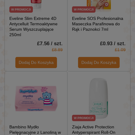
W PROMOCJI
W PROMOCJI
Eveline Slim Extreme 4D
Eveline SOS Profesionalna
Antycelluit Termoaktywne
Maseczka Parafinowa do
Serum Wyszczuplające
Rąk i Paznokci 7ml
250ml
£7.56 / szt.
£0.93 / szt.
£8.89
£1.09
Dodaj Do Koszyka
Dodaj Do Koszyka
W PROMOCJI
Bambino Mydło
Ziaja Active Protection
Pielęgnacyjne z Lanoliną w
Antyperspirant Roll-On