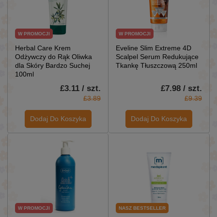
W PROMOCJI
W PROMOCJI
Herbal Care Krem
Eveline Slim Extreme 4D
Odżywczy do Rąk Oliwka
Scalpel Serum Redukujące
dla Skóry Bardzo Suchej
Tkankę Tłuszczową 250ml
100ml
£3.11 / szt.
£7.98 / szt.
£3.89
£9.39
Dodaj Do Koszyka
Dodaj Do Koszyka
W PROMOCJI
NASZ BESTSELLER