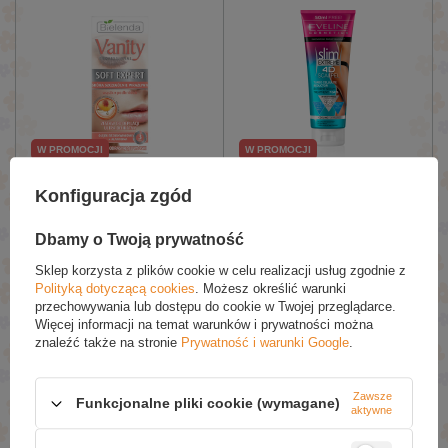
W PROMOCJI
W PROMOCJI
Bielenda Vanity Soft Expert
Eveline Slim Extreme 4D
Konfiguracja zgód
Ultra Delikatny Zestaw do
Scalpel Potrójnie
Depilacji Twarzy 15ml
Skoncentrowany Turbo
Reduktor Cellulitu 250ml
Dbamy o Twoją prywatność
£3.56 / szt.
£7.98 / szt.
Sklep korzysta z plików cookie w celu realizacji usług zgodnie z
£5.09
£9.39
Polityką dotyczącą cookies
. Możesz określić warunki
przechowywania lub dostępu do cookie w Twojej przeglądarce.
Dodaj Do Koszyka
Dodaj Do Koszyka
Więcej informacji na temat warunków i prywatności można
znaleźć także na stronie
Prywatność i warunki Google
.
Zawsze
Funkcjonalne pliki cookie (wymagane)
aktywne