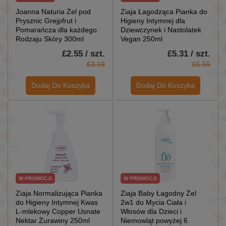
Joanna Naturia Żel pod
Ziaja Łagodząca Pianka do
Prysznic Grejpfrut i
Higieny Intymnej dla
Pomarańcza dla każdego
Dziewczynek i Nastolatek
Rodzaju Skóry 300ml
Vegan 250ml
£2.55 / szt.
£5.31 / szt.
£3.19
£5.59
Dodaj Do Koszyka
Dodaj Do Koszyka
W PROMOCJI
W PROMOCJI
Ziaja Normalizująca Pianka
Ziaja Baby Łagodny Żel
do Higieny Intymnej Kwas
2w1 do Mycia Ciała i
L-mlekowy Copper Usnate
Włosów dla Dzieci i
Nektar Żurawiny 250ml
Niemowląt powyżej 6