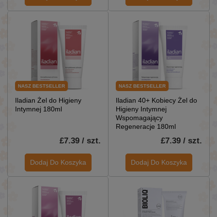
NASZ BESTSELLER
NASZ BESTSELLER
Iladian Żel do Higieny
Iladian 40+ Kobiecy Żel do
Intymnej 180ml
Higieny Intymnej
Wspomagający
Regeneracje 180ml
£7.39 / szt.
£7.39 / szt.
Dodaj Do Koszyka
Dodaj Do Koszyka