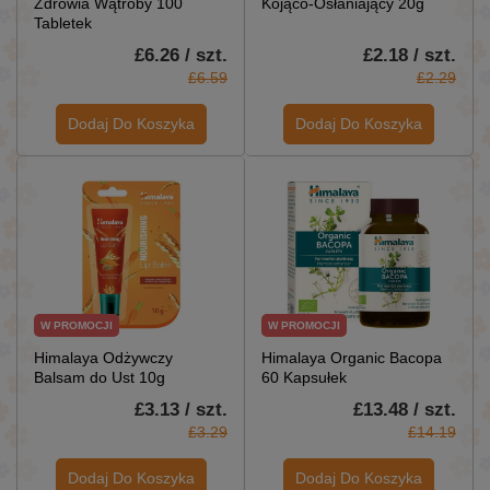
Zdrowia Wątroby 100
Kojąco-Osłaniający 20g
Tabletek
£6.26 / szt.
£2.18 / szt.
£6.59
£2.29
Dodaj Do Koszyka
Dodaj Do Koszyka
W PROMOCJI
W PROMOCJI
Himalaya Odżywczy
Himalaya Organic Bacopa
Balsam do Ust 10g
60 Kapsułek
£3.13 / szt.
£13.48 / szt.
£3.29
£14.19
Dodaj Do Koszyka
Dodaj Do Koszyka