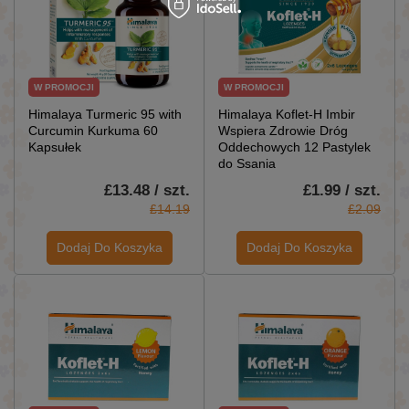
W PROMOCJI
W PROMOCJI
Himalaya Turmeric 95 with
Himalaya Koflet-H Imbir
Curcumin Kurkuma 60
Wspiera Zdrowie Dróg
Kapsułek
Oddechowych 12 Pastylek
do Ssania
£13.48 / szt.
£1.99 / szt.
£14.19
£2.09
Dodaj Do Koszyka
Dodaj Do Koszyka