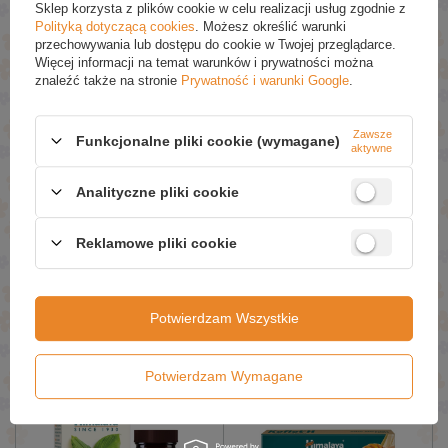
Sklep korzysta z plików cookie w celu realizacji usług zgodnie z
Dodaj Do Koszyka
Dodaj Do Koszyka
Polityką dotyczącą cookies
. Możesz określić warunki
przechowywania lub dostępu do cookie w Twojej przeglądarce.
Więcej informacji na temat warunków i prywatności można
znaleźć także na stronie
Prywatność i warunki Google
.
Zawsze
Funkcjonalne pliki cookie (wymagane)
aktywne
Analityczne pliki cookie
W PROMOCJI
W PROMOCJI
Himalaya Strawberry Gloss
Himalaya Total Care
Reklamowe pliki cookie
Balsam do Ust 10g
Ziołowa Pasta do Zębów
100ml
£3.13 / szt.
£3.13 / szt.
£3.29
£3.29
Potwierdzam Wszystkie
Dodaj Do Koszyka
Dodaj Do Koszyka
Potwierdzam Wymagane