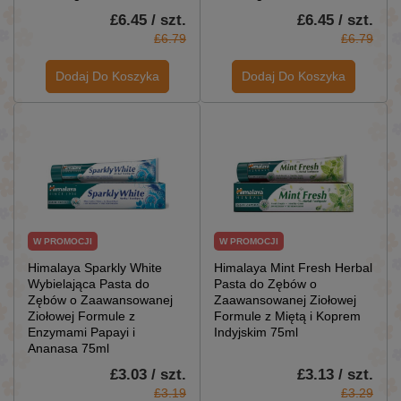
£6.45 / szt.
£6.45 / szt.
£6.79
£6.79
Dodaj Do Koszyka
Dodaj Do Koszyka
W PROMOCJI
W PROMOCJI
Himalaya Sparkly White
Himalaya Mint Fresh Herbal
Wybielająca Pasta do
Pasta do Zębów o
Zębów o Zaawansowanej
Zaawansowanej Ziołowej
Ziołowej Formule z
Formule z Miętą i Koprem
Enzymami Papayi i
Indyjskim 75ml
Ananasa 75ml
£3.03 / szt.
£3.13 / szt.
£3.19
£3.29