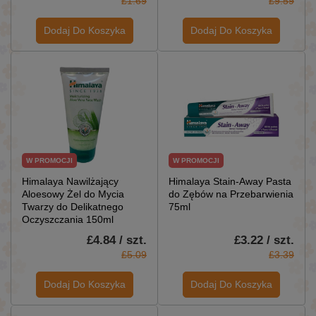
£1.69
£9.59
Dodaj Do Koszyka
Dodaj Do Koszyka
W PROMOCJI
W PROMOCJI
Himalaya Nawilżający
Himalaya Stain-Away Pasta
Aloesowy Żel do Mycia
do Zębów na Przebarwienia
Twarzy do Delikatnego
75ml
Oczyszczania 150ml
£4.84 / szt.
£3.22 / szt.
£5.09
£3.39
Dodaj Do Koszyka
Dodaj Do Koszyka