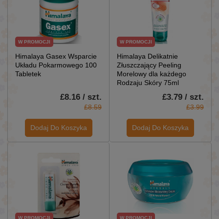
W PROMOCJI
W PROMOCJI
Himalaya Gasex Wsparcie
Himalaya Delikatnie
Układu Pokarmowego 100
Złuszczający Peeling
Tabletek
Morelowy dla każdego
Rodzaju Skóry 75ml
£8.16 / szt.
£3.79 / szt.
£8.59
£3.99
Dodaj Do Koszyka
Dodaj Do Koszyka
W PROMOCJI
W PROMOCJI