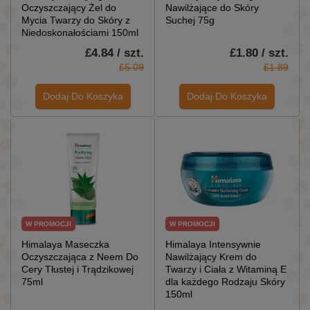
Oczyszczający Żel do
Nawilżające do Skóry
Mycia Twarzy do Skóry z
Suchej 75g
Niedoskonałościami 150ml
£4.84 / szt.
£1.80 / szt.
£5.09
£1.89
Dodaj Do Koszyka
Dodaj Do Koszyka
W PROMOCJI
W PROMOCJI
Himalaya Maseczka
Himalaya Intensywnie
Oczyszczająca z Neem Do
Nawilżający Krem do
Cery Tłustej i Trądzikowej
Twarzy i Ciała z Witaminą E
75ml
dla każdego Rodzaju Skóry
150ml