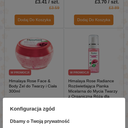
£3.41 / szt.
£3.70 / szt.
£3.59
£3.89
Dodaj Do Koszyka
Dodaj Do Koszyka
W PROMOCJI
W PROMOCJI
Himalaya Rose Face &
Himalaya Rose Radiance
Body Żel do Twarzy i Ciała
Rozświetlająca Pianka
300ml
Micelarna do Mycia Twarzy
z Organiczną Różą dla
Każdego Rodzaju Skóry
150ml
Konfiguracja zgód
£7.40 / szt.
£4.65 / szt.
£7.79
£4.89
Dbamy o Twoją prywatność