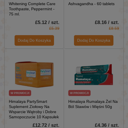
Whitening Complete Care
Ashvagandha - 60 tablets
Toothpaste, Peppermint -
75 ml.
£5.12 / szt.
£8.16 / szt.
£5.39
£8.59
Dodaj Do Koszyka
Dodaj Do Koszyka
W PROMOCJI
W PROMOCJI
Himalaya PartySmart
Himalaya Rumalaya Żel Na
Suplement Ziołowy Na
Ból Stawów i Mięśni 50g
Wsparcie Wątroby i Dobre
Samopoczucie 10 Kapsułek
£12.72 / szt.
£4.36 / szt.