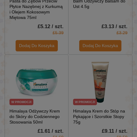
Pasta do Zębów Przeciw
Balm Odżywczy Balsam do
Płytce Nazębnej z Kurkumą
Ust 4.5g
i Olejem Kokosowym
Miętowa 75ml
£5.12 / szt.
£3.13 / szt.
£5.39
£3.29
Dodaj Do Koszyka
Dodaj Do Koszyka
W PROMOCJI
W PROMOCJI
Himalaya Odżywczy Krem
Himalaya Krem do Stóp na
do Skóry do Codziennego
Pękające i Szorstkie Stopy
Stosowania 50ml
75g
£1.61 / szt.
£9.11 / szt.