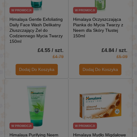
W PROMOCJI
W PROMOCJI
Himalaya Gentle Exfoliating
Himalaya Oczyszczająca
Daily Face Wash Delikatny
Pianka do Mycia Twarzy z
Złuszczający Żel do
Neem dla Skóry Tłustej
Codziennego Mycia Twarzy
150ml
150ml
£4.55 / szt.
£4.84 / szt.
£4.79
£5.09
Dodaj Do Koszyka
Dodaj Do Koszyka
W PROMOCJI
W PROMOCJI
Himalaya Purifying Neem
Himalaya Mydło Migdałowe