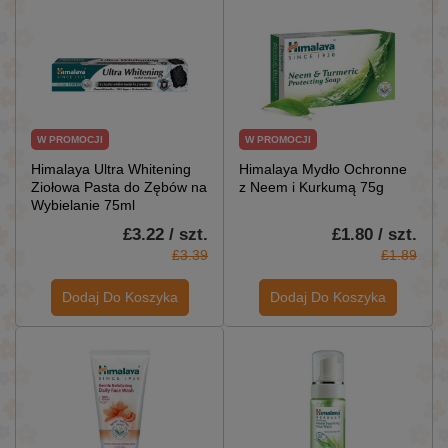
W PROMOCJI
W PROMOCJI
Himalaya Ultra Whitening
Himalaya Mydło Ochronne
Ziołowa Pasta do Zębów na
z Neem i Kurkumą 75g
Wybielanie 75ml
£3.22 / szt.
£1.80 / szt.
£3.39
£1.89
Dodaj Do Koszyka
Dodaj Do Koszyka