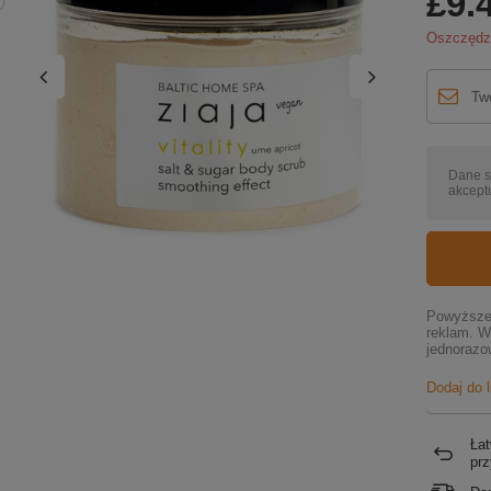
£9.
Oszczęd
Dane s
akceptu
Powyższe 
reklam. W
jednorazo
Dodaj do 
Łat
pr