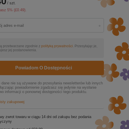
40
/
szt.
zasz
5
% (
£0.49
).
ą przetwarzane zgodnie z
polityką prywatności
. Przesyłając je,
jesz jej postanowienia.
Powiadom O Dostępności
dane nie są używane do przesyłania newsletterów lub innych
łączając powiadomienie zgadzasz się jedynie na wysłanie
wo informacji o ponownej dostępności tego produktu.
listy zakupowej
wy zwrot towaru w ciągu
14
dni od zakupu bez podania
zyczyny