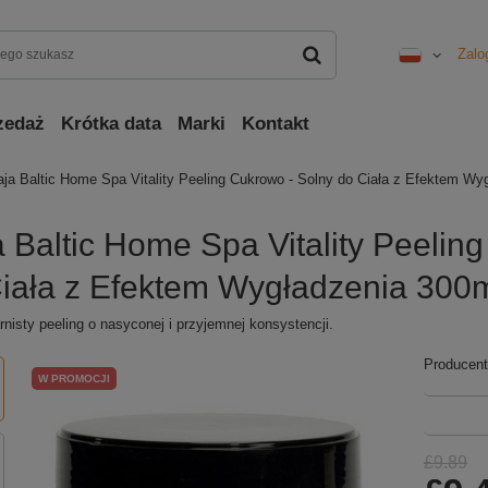
Zalo
zedaż
Krótka data
Marki
Kontakt
aja Baltic Home Spa Vitality Peeling Cukrowo - Solny do Ciała z Efektem Wy
a Baltic Home Spa Vitality Peelin
iała z Efektem Wygładzenia 300
rnisty peeling o nasyconej i przyjemnej konsystencji.
Producent
W PROMOCJI
£9.89