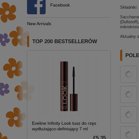
Facebook
Składniki:
Saccharose
(Duftstoff
New Arrivals
mikrokrist
Aktualny 
TOP 200 BESTSELLERÓW
POL
Eveline Infinity Look tusz do rzęs
wydłużająco-definiujący 7 ml
£5.35