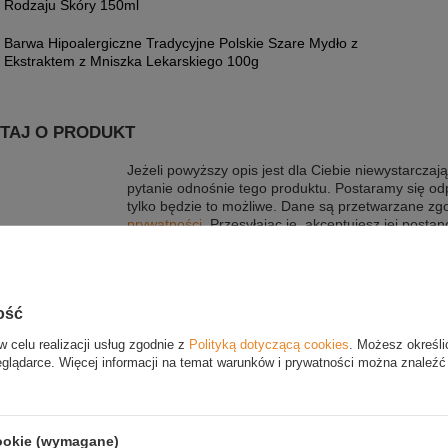
Rodzaju Skóry 150ml
Barwa Hipoalergiczne Tradycyjne Polskie Szare Mydło z
Ekstraktem z Mniszka Lekarskiego 100g
TAJ O PRODUKT
Jeżeli powyższy opis jest dla Ciebie niewystarczają
pytanie odnośnie tego produktu. Postaramy się od
tylko będzie to możliwe.
Dane są przetwarzane zg
prywatności
. Przesyłając je, akceptujesz jej postan
E-mail
ość
Pytanie
w celu realizacji usług zgodnie z
Polityką dotyczącą cookies
. Możesz określi
eglądarce. Więcej informacji na temat warunków i prywatności można znaleźć
cookie (wymagane)