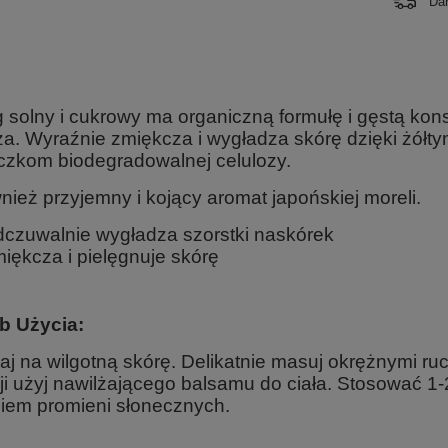
Da
g solny i cukrowy ma organiczną formułę i gęstą kons
za. Wyraźnie zmiękcza i wygładza skórę dzięki żółt
czkom biodegradowalnej celulozy.
nież przyjemny i kojący aromat japońskiej moreli.
czuwalnie wygładza szorstki naskórek
iękcza i pielęgnuje skórę
b Użycia:
aj na wilgotną skórę. Delikatnie masuj okrężnymi ru
cji użyj nawilżającego balsamu do ciała. Stosować 1-
niem promieni słonecznych.