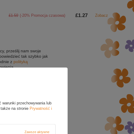
£1.27
£1.59
(-20% Promocja czasowa)
Zobacz
cy, prześlij nam swoje
powiedzieć tak szybko jak
odnie z
polityką
owienia.
ć warunki przechowywania lub
 także na stronie
Prywatność i
Zawsze aktywne