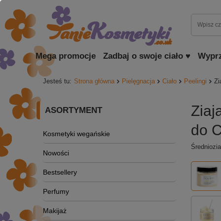
Mega promocje
Zadbaj o swoje ciało ♥
Wypr
Jesteś tu:
Strona główna
Pielęgnacja
Ciało
Peelingi
Zi
Ziaj
ASORTYMENT
do C
Kosmetyki wegańskie
Średniozia
Nowości
Bestsellery
Perfumy
Makijaż