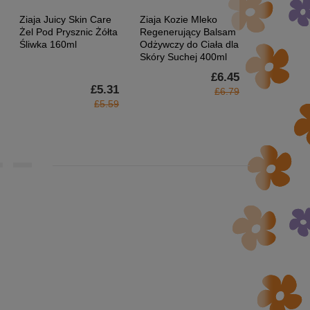
Ziaja Juicy Skin Care
Ziaja Kozie Mleko
Ziaja Mase
Żel Pod Prysznic Żółta
Regenerujący Balsam
Peeling do
Śliwka 160ml
Odżywczy do Ciała dla
Kwasem Gl
Skóry Suchej 400ml
55ml
£6.45
£5.31
£6.79
£5.59