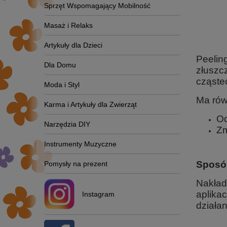
Sprzęt Wspomagający Mobilność
Masaż i Relaks
Artykuły dla Dzieci
Peelin
Dla Domu
złuszc
cząste
Moda i Styl
Ma rów
Karma i Artykuły dla Zwierząt
Od
Narzędzia DIY
Zm
Instrumenty Muzyczne
Sposó
Pomysły na prezent
Nakład
aplika
Instagram
działa