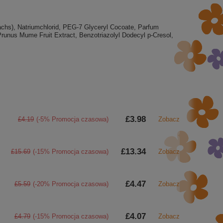
Wachs), Natriumchlorid, PEG-7 Glyceryl Cocoate, Parfum
 Prunus Mume Fruit Extract, Benzotriazolyl Dodecyl p-Cresol,
£3.98
£4.19
(-5% Promocja czasowa)
Zobacz
£13.34
£15.69
(-15% Promocja czasowa)
Zobacz
£4.47
£5.59
(-20% Promocja czasowa)
Zobacz
£4.07
£4.79
(-15% Promocja czasowa)
Zobacz