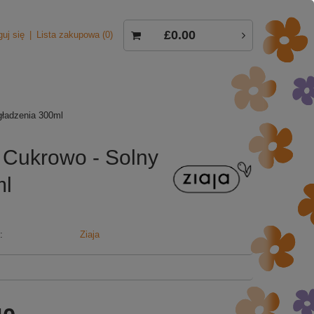
£0.00
guj się
Lista zakupowa
0
gładzenia 300ml
g Cukrowo - Solny
ml
:
Ziaja