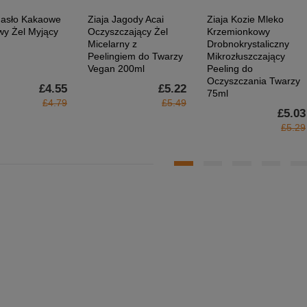
Masło Kakaowe
Ziaja Jagody Acai
Ziaja Kozie Mleko
y Żel Myjący
Oczyszczający Żel
Krzemionkowy
Micelarny z
Drobnokrystaliczny
Peelingiem do Twarzy
Mikrozłuszczający
Vegan 200ml
Peeling do
Oczyszczania Twarzy
£4.55
£5.22
75ml
£4.79
£5.49
£5.03
£5.29