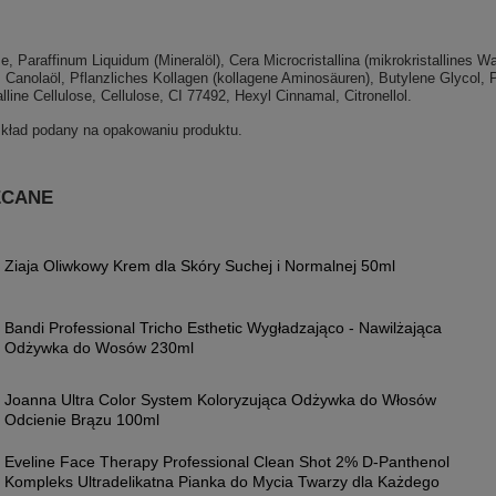
, Paraffinum Liquidum (Mineralöl), Cera Microcristallina (mikrokristallines 
), Canolaöl, Pflanzliches Kollagen (kollagene Aminosäuren), Butylene Glycol,
alline Cellulose, Cellulose, CI 77492, Hexyl Cinnamal, Citronellol.
skład podany na opakowaniu produktu.
ECANE
Ziaja Oliwkowy Krem dla Skóry Suchej i Normalnej 50ml
Bandi Professional Tricho Esthetic Wygładzająco - Nawilżająca
Odżywka do Wosów 230ml
Joanna Ultra Color System Koloryzująca Odżywka do Włosów
Odcienie Brązu 100ml
Eveline Face Therapy Professional Clean Shot 2% D-Panthenol
Kompleks Ultradelikatna Pianka do Mycia Twarzy dla Każdego