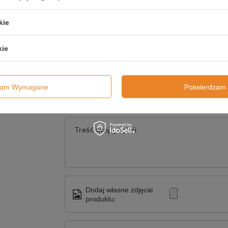
Wyślij
kie
kie
SZ SWOJĄ OPINIĘ
Twoja ocena:
dzam Wymagane
Potwierdzam 
Treść twojej opinii
Dodaj własne zdjęcie
produktu: