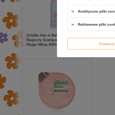
Analityczne pliki coo
Reklamowe pliki coo
NAPI
OnlyBio Hair in Balance Kids
Magiczny Szampon Rozplątujący
Potwier
Długie Włosy 400ml
£6.49