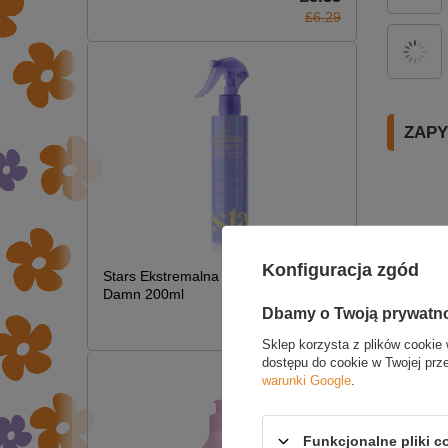
£6.29
ZAPY
Konfiguracja zgód
Stars Ekstremalna Termoochrona Hot
Damn 200ml
Dbamy o Twoją prywatn
£7.09
Sklep korzysta z plików cookie 
dostępu do cookie w Twojej prz
warunki Google
.
Funkcjonalne pliki 