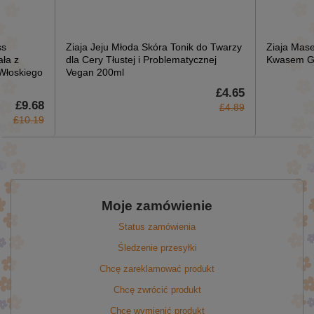
ss
Ziaja Jeju Młoda Skóra Tonik do Twarzy
Ziaja Mase
ała z
dla Cery Tłustej i Problematycznej
Kwasem Gl
Włoskiego
Vegan 200ml
£4.65
£9.68
£4.89
£10.19
Moje zamówienie
Status zamówienia
Śledzenie przesyłki
Chcę zareklamować produkt
Chcę zwrócić produkt
Chcę wymienić produkt