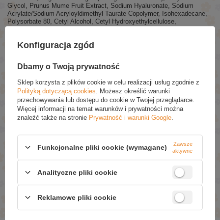
Glycol, Prunus Mume Fruit Extract, Sodium Hyaluronate, Sodium
Acrylate/Sodium Acryloyldimethyl Taurate Copolymer, Isohexadecane,
Polysorbate 80, Cetyl Alcohol, Cetyl Hydroxyethylcellulose,
Phenoxyethanol, Ethylhexylglycerin, Parfum (Fragrance), Hexyl
Cinnamal, Citronellol, Limonene, Geraniol, Citric Acid.
Konfiguracja zgód
Aktualny skład podany na opakowaniu produktu.
Dbamy o Twoją prywatność
POLECANE
Sklep korzysta z plików cookie w celu realizacji usług zgodnie z
Polityką dotyczącą cookies
. Możesz określić warunki
przechowywania lub dostępu do cookie w Twojej przeglądarce.
Bambino Mydło Pielęgnacyjne z Lanoliną w Kostce dla
Więcej informacji na temat warunków i prywatności można
Dzieci i Niemowląt od Pierwszych Dni Życia 90g
znaleźć także na stronie
Prywatność i warunki Google
.
£2.69
Bielenda Renew Your Skin Profesjonalna Odnowa
Zawsze
Funkcjonalne pliki cookie (wymagane)
Skóry Odżywcza Maska w Płacie z Ceramidami i
aktywne
Śluzem Ślimaka 1 Sztuka
£4.89
(-30% Promocja czasowa)
Analityczne pliki cookie
£3.42
Tołpa Green Oils Płyn micelarny do demakijażu 200ml
Reklamowe pliki cookie
£5.79
(-30% Promocja czasowa)
£4.05