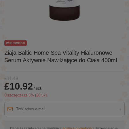
W PROMOCJI
Ziaja Baltic Home Spa Vitality Hialuronowe
Serum Aktywnie Nawilżające do Ciała 400ml
£11.49
£10.92
/
szt.
Oszczędzasz
5
% (
£0.57
).
Dane są przetwarzane zgodnie z
polityką prywatności
. Przesyłając je,