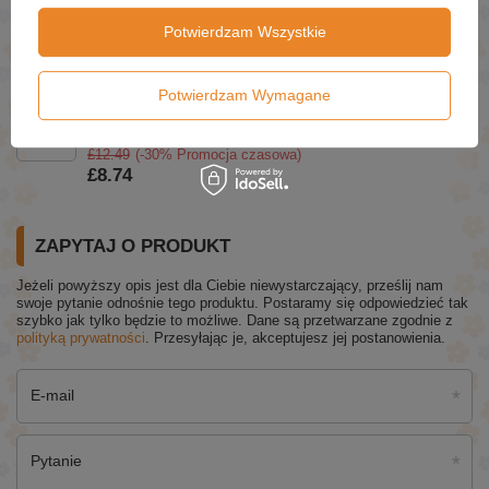
Tolpa Black From Nature Krem pod oczy komórki
Potwierdzam Wszystkie
macierzyste 10ml
£10.99
(-30% Promocja czasowa)
£7.69
Potwierdzam Wymagane
Tołpa Dermo Face Serum Enzymatyczne
Oczyszczające 30ml
£12.49
(-30% Promocja czasowa)
£8.74
ZAPYTAJ O PRODUKT
Jeżeli powyższy opis jest dla Ciebie niewystarczający, prześlij nam
swoje pytanie odnośnie tego produktu. Postaramy się odpowiedzieć tak
szybko jak tylko będzie to możliwe.
Dane są przetwarzane zgodnie z
polityką prywatności
. Przesyłając je, akceptujesz jej postanowienia.
E-mail
Pytanie