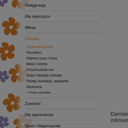
Pielęgnacja
Dla mężczyzn
Włosy
Zdrowie
Suplementy diety
Dla dzieci
Higiena uszu i nosa
Maści i kremy
Oczyszczanie ran
Zioła i Herbaty Ziołowe
Plastry, bandaże, opatrunki
Akcesoria
+ Pokaż wszystkie
Żywność
Damian
Dla sportowców
zdrowo
Sport i Wypoczynek