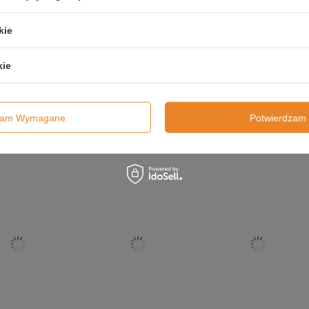
Twoje imię
kie
Twój email
kie
Wyślij Opinię
dzam Wymagane
Potwierdzam 
Poprzedni z tej kategorii
Następny 