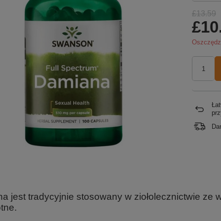
£13.59
£10
Oszczęd
Łat
pr
Da
a jest tradycyjnie stosowany w ziołolecznictwie ze 
tne.