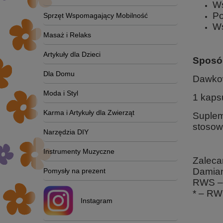
Ws
Po
Sprzęt Wspomagający Mobilność
Ws
Masaż i Relaks
Artykuły dla Dzieci
Sposó
Dla Domu
Dawko
Moda i Styl
1 kapsu
Karma i Artykuły dla Zwierząt
Suplem
stosow
Narzędzia DIY
Instrumenty Muzyczne
Zaleca
Damiana
Pomysły na prezent
RWS – 
* – RW
Instagram