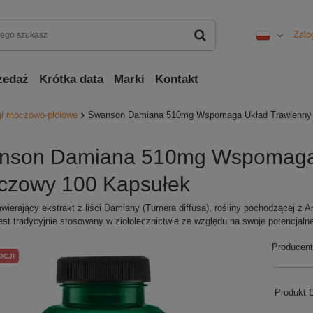
Zalo
zedaż
Krótka data
Marki
Kontakt
gi moczowo-płciowe
Swanson Damiana 510mg Wspomaga Układ Trawienny 
nson Damiana 510mg Wspomaga 
czowy 100 Kapsułek
wierający ekstrakt z liści Damiany (Turnera diffusa), rośliny pochodzącej z 
st tradycyjnie stosowany w ziołolecznictwie ze względu na swoje potencjaln
Producent
OCJI
Produkt 