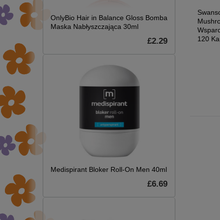
Swanson Hesperidin
Swanson Chromium
Swanso
OnlyBio Hair in Balance Gloss Bomba
a
500mg Wspiera Układ
Picolinate 200mcg
Mushr
Maska Nabłyszczająca 30ml
0mg
Krążenia 60 Kapsułek
Pikolinian chromu 100
Wsparc
Kapsułek
120 Ka
£2.29
£10.23
ek
£2.95
£12.79
.19
£3.69
6.49
Medispirant Bloker Roll-On Men 40ml
£6.69