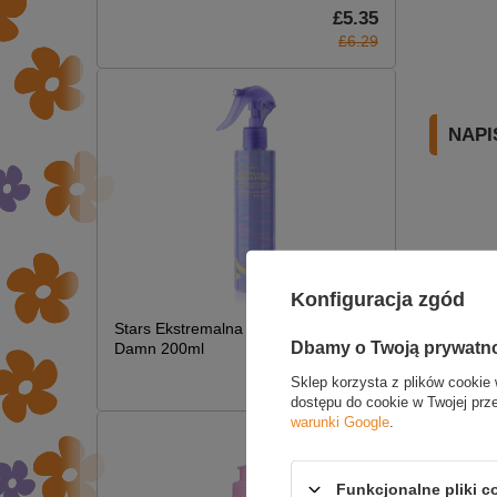
£5.35
£6.29
NAPI
Konfiguracja zgód
Stars Ekstremalna Termoochrona Hot
Dbamy o Twoją prywatn
Damn 200ml
£7.09
Sklep korzysta z plików cookie 
dostępu do cookie w Twojej prz
warunki Google
.
Funkcjonalne pliki 