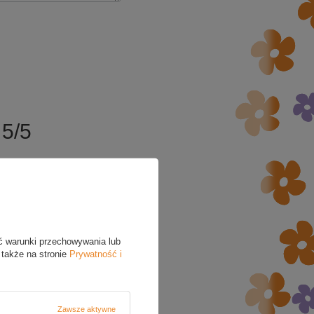
5/5
ć warunki przechowywania lub
 także na stronie
Prywatność i
Zawsze aktywne