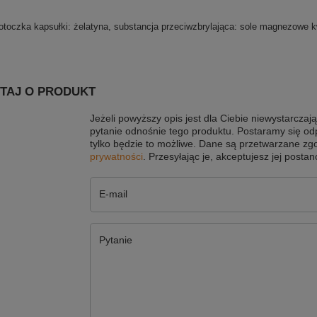
otoczka kapsułki: żelatyna, substancja przeciwzbrylająca: sole magnezowe
TAJ O PRODUKT
Jeżeli powyższy opis jest dla Ciebie niewystarczają
pytanie odnośnie tego produktu. Postaramy się od
tylko będzie to możliwe.
Dane są przetwarzane zg
prywatności
. Przesyłając je, akceptujesz jej postan
E-mail
Pytanie