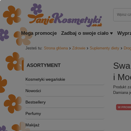
Mega promocje
Zadbaj o swoje ciało ♥
Wypr
Jesteś tu:
Strona główna
Zdrowie
Suplementy diety
Dro
Swa
ASORTYMENT
i Mo
Kosmetyki wegańskie
Produkt za
Nowości
Damiana je
Bestsellery
W PROM
Perfumy
Makijaż