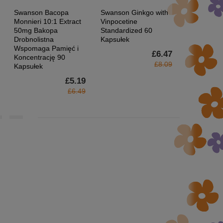
Swanson Bacopa
Swanson Ginkgo with
Swanson L-
Monnieri 10:1 Extract
Vinpocetine
500mg Ws
50mg Bakopa
Standardized 60
Wydolność
Drobnolistna
Kapsułek
200 Kapsuł
Wspomaga Pamięć i
£6.47
Koncentrację 90
£8.09
Kapsułek
£5.19
£6.49