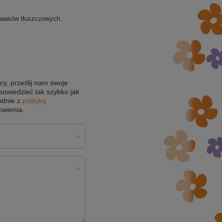
 kwasów tłuszczowych.
cy, prześlij nam swoje
powiedzieć tak szybko jak
odnie z
polityką
owienia.