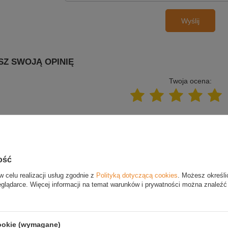
Wyślij
SZ SWOJĄ OPINIĘ
Twoja ocena:
Treść twojej opinii
ość
w celu realizacji usług zgodnie z
Polityką dotyczącą cookies
. Możesz określi
eglądarce. Więcej informacji na temat warunków i prywatności można znaleźć
Dodaj własne zdjęcie
produktu:
cookie (wymagane)