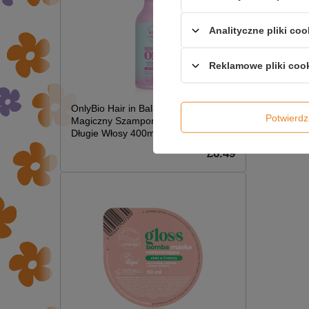
Analityczne pliki coo
Reklamowe pliki coo
OnlyBio Hair in Balance Kids
Potwier
Magiczny Szampon Rozplątujący
Długie Włosy 400ml
£6.49