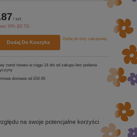
.87
/
szt.
zasz
20
% (
£2.72
).
Dodaj do listy zakupowej
Dodaj Do Koszyka
wy zwrot towaru w ciągu
14
dni od zakupu bez podania
zyczyny
rmowa dostawa od
£50.00
względu na swoje potencjalne korzyści