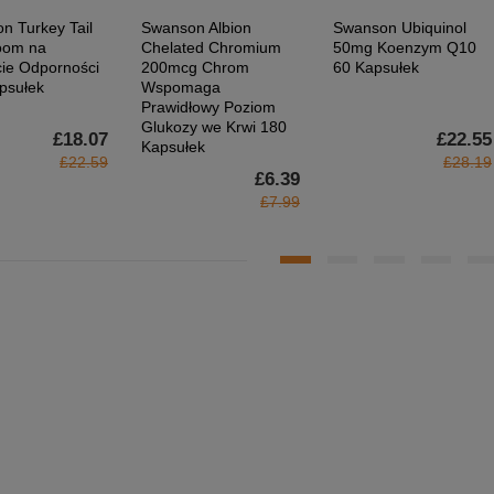
n Turkey Tail
Swanson Albion
Swanson Ubiquinol
oom na
Chelated Chromium
50mg Koenzym Q10
ie Odporności
200mcg Chrom
60 Kapsułek
psułek
Wspomaga
Prawidłowy Poziom
Glukozy we Krwi 180
£18.07
£22.55
Kapsułek
£22.59
£28.19
£6.39
£7.99