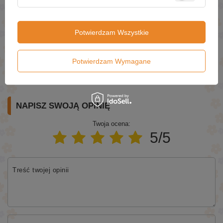
Potwierdzam Wszystkie
Potwierdzam Wymagane
Wyślij
NAPISZ SWOJĄ OPINIĘ
Twoja ocena:
5/5
Treść twojej opinii