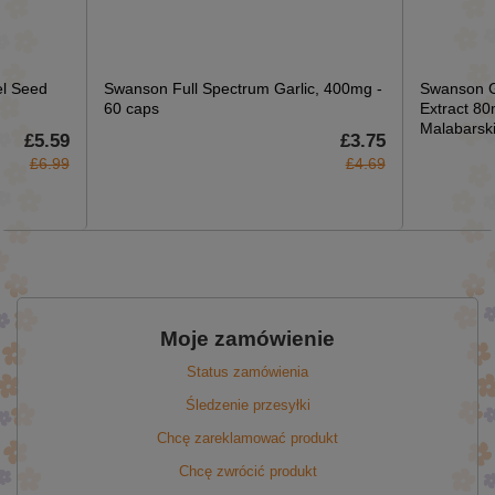
l Seed
Swanson Full Spectrum Garlic, 400mg -
Swanson G
60 caps
Extract 8
Malabarsk
£5.59
£3.75
£6.99
£4.69
Moje zamówienie
Status zamówienia
Śledzenie przesyłki
Chcę zareklamować produkt
Chcę zwrócić produkt