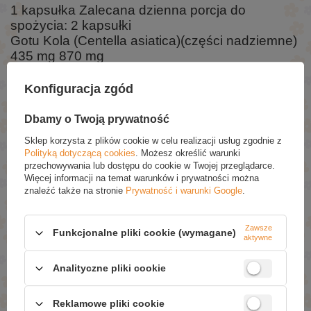
1 kapsułka Zalecana dzienna porcja do
spożycia: 2 kapsułki
Gotu Kola (Centella asiatica)(części nadziemne)
435 mg 870 mg
Konfiguracja zgód
Składniki:
Dbamy o Twoją prywatność
Gotu Kola, otoczka kapsułki: żelatyna, mąka ryżowa.
Sklep korzysta z plików cookie w celu realizacji usług zgodnie z
Polityką dotyczącą cookies
. Możesz określić warunki
ZAPYTAJ O PRODUKT
przechowywania lub dostępu do cookie w Twojej przeglądarce.
Więcej informacji na temat warunków i prywatności można
Jeżeli powyższy opis jest dla Ciebie niewystarczający, prześlij nam
znaleźć także na stronie
Prywatność i warunki Google
.
swoje pytanie odnośnie tego produktu. Postaramy się odpowiedzieć tak
szybko jak tylko będzie to możliwe.
Dane są przetwarzane zgodnie z
polityką prywatności
. Przesyłając je, akceptujesz jej postanowienia.
Zawsze
Funkcjonalne pliki cookie (wymagane)
aktywne
E-mail
Analityczne pliki cookie
Pytanie
Reklamowe pliki cookie