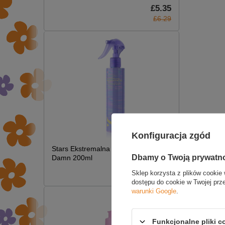
£5.35
£6.29
Konfiguracja zgód
Stars Ekstremalna Termoochrona Hot
Dbamy o Twoją prywatn
Damn 200ml
NAPI
£7.09
Sklep korzysta z plików cookie 
dostępu do cookie w Twojej prz
warunki Google
.
Funkcjonalne pliki 