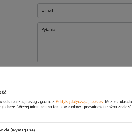
E-mail
Pytanie
Wyślij
ość
SZ SWOJĄ OPINIĘ
w celu realizacji usług zgodnie z
Polityką dotyczącą cookies
. Możesz określi
eglądarce. Więcej informacji na temat warunków i prywatności można znaleźć
Twoja ocena:
cookie (wymagane)