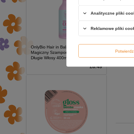
Analityczne pliki coo
Reklamowe pliki coo
OnlyBio Hair in Balance Kids
Potwier
Magiczny Szampon Rozplątujący
Długie Włosy 400ml
£6.49