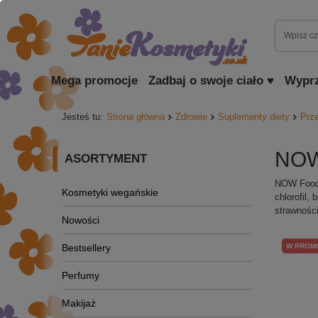
Mega promocje
Zadbaj o swoje ciało ♥
Wypr
Jesteś tu:
Strona główna
Zdrowie
Suplementy diety
Prze
NOW 
ASORTYMENT
NOW Foods
Kosmetyki wegańskie
chlorofil,
strawności
Nowości
Bestsellery
W PROM
Perfumy
Makijaż