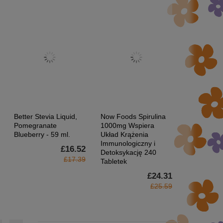
Better Stevia Liquid,
Now Foods Spirulina
NOW Foods
Pomegranate
1000mg Wspiera
Kapsułki n
Blueberry - 59 ml.
Układ Krążenia
Kości z Mi
Immunologiczny i
Śladowymi 
£16.52
Detoksykację 240
D 240 Kaps
£17.39
Tabletek
£24.31
£25.59