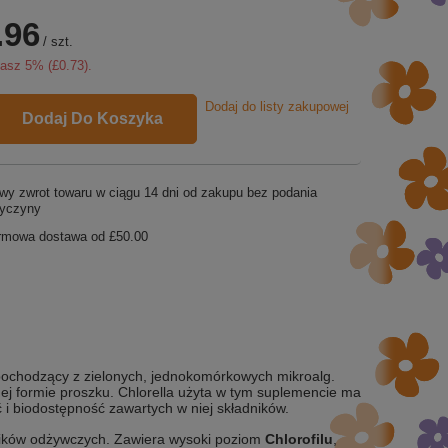
.96
/
szt.
zasz
5
% (
£0.73
).
Dodaj do listy zakupowej
Dodaj Do Koszyka
wy zwrot towaru w ciągu
14
dni od zakupu bez podania
zyczyny
rmowa dostawa od
£50.00
 pochodzący z zielonych, jednokomórkowych mikroalg.
j formie proszku. Chlorella użyta w tym suplemencie ma
i biodostępność zawartych w niej składników.
adników odżywczych. Zawiera wysoki poziom
Chlorofilu
,