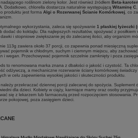
nadającego roślinom zielony kolor. Jest również źródłem
Beta-karote
A. Dodatkowo, chlorella dostarcza naturalnie występującą
Witaminę C
o produktu jest forma
Algi o Rozerwanej Ścianie Komórkowej
, co z
ganizm.
ptymalnego wykorzystania, zaleca się spożywanie
1 płaskiej łyżeczki 
b dodać do koktajlu. Dla najlepszych rezultatów, spożywać z posiłkiem 
 dawki i stopniowe zwiększanie jej do zalecanej ilości, aby organizm mó
e 113g zawiera około 37 porcji, co zapewnia ponad miesięczną suple
wać pojemnik w chłodnym, suchym i ciemnym miejscu, aby zachować je
n i wegan. Przechowywać pojemnik szczelnie zamknięty i poza zasięgi
 to renomowana marka znana z dbałości o jakość i czystość. Ta chlore
ność odżywczą, a mechaniczne rozerwanie ściany komórkowej świadcz
ch w celu zapewnienia wysokiej jakości i skuteczności produktu.
 należy przekraczać dziennej porcji zalecanej do spożycia. Suplement d
wiedni dla dzieci. Kobiety w ciąży, karmiące mamy oraz osoby przyjmuj
ować się z lekarzem lub farmaceutą przed rozpoczęciem stosowania. 
rze pokojowej, poza zasięgiem dzieci.
ECANE
Himalaya Mydło Migdałowe Nawilżające do Skóry Suchej 75g