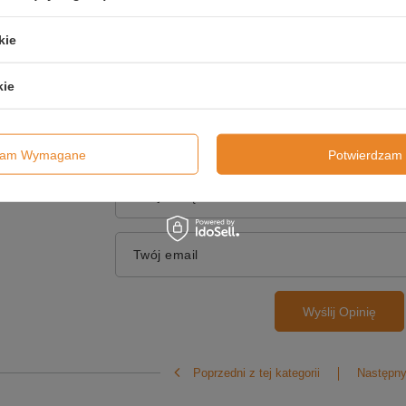
Treść twojej opinii
kie
kie
Dodaj własne zdjęcie
produktu:
dzam Wymagane
Potwierdzam 
Twoje imię
Twój email
Wyślij Opinię
Poprzedni z tej kategorii
Następny 