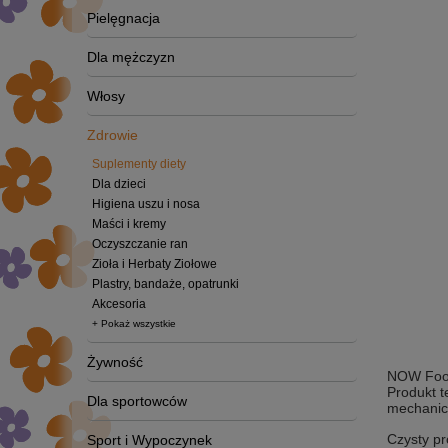
Pielęgnacja
Dla mężczyzn
Włosy
Zdrowie
Suplementy diety
Dla dzieci
Higiena uszu i nosa
Maści i kremy
Oczyszczanie ran
Zioła i Herbaty Ziołowe
Plastry, bandaże, opatrunki
Akcesoria
+ Pokaż wszystkie
Żywność
NOW Foods
Produkt t
Dla sportowców
mechanicz
Czysty pr
Sport i Wypoczynek