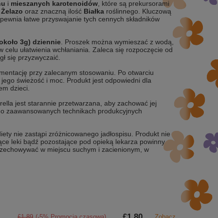
nu
i
mieszanych karotenoidów
, które są prekursorami
,
Żelazo
oraz znaczną ilość
Białka
roślinnego. Kluczową
apewnia łatwe przyswajanie tych cennych składników
(około 3g) dziennie
. Proszek można wymieszać z wodą,
w celu ułatwienia wchłaniania. Zaleca się rozpoczęcie od
gł się przyzwyczaić.
mentację przy zalecanym stosowaniu. Po otwarciu
go świeżość i moc. Produkt jest odpowiedni dla
em dzieci.
lla jest starannie przetwarzana, aby zachować jej
y o zaawansowanych technikach produkcyjnych
iety nie zastąpi zróżnicowanego jadłospisu. Produkt nie
ące leki bądź pozostające pod opieką lekarza powinny
Przechowywać w miejscu suchym i zacienionym, w
£1.80
£1.89
(-5% Promocja czasowa)
Zobacz