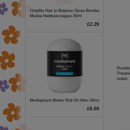
OnlyBio Hair in Balance Gloss Bomba
Maska Nabłyszczająca 30ml
£2.29
n
NOW Foods P-5-P 50
Now Foods ADAM
Double
ts
mg Aktywna Forma
Multi-Vitamin Witaminy
Theani
Witaminy B6 90
i Minerały dla
vcaps
Kapsułek
Mężczyzn 60 Tabletek
.99
£16.43
£21.46
9.99
£17.29
£22.59
Medispirant Bloker Roll-On Men 40ml
£6.69