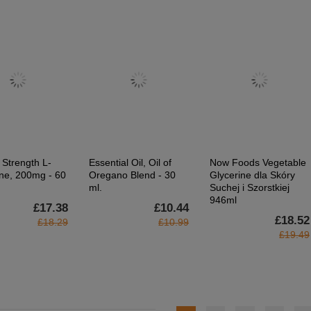
 Strength L-
Essential Oil, Oil of
Now Foods Vegetable
ne, 200mg - 60
Oregano Blend - 30
Glycerine dla Skóry
ml.
Suchej i Szorstkiej
946ml
£17.38
£10.44
£18.52
£18.29
£10.99
£19.49