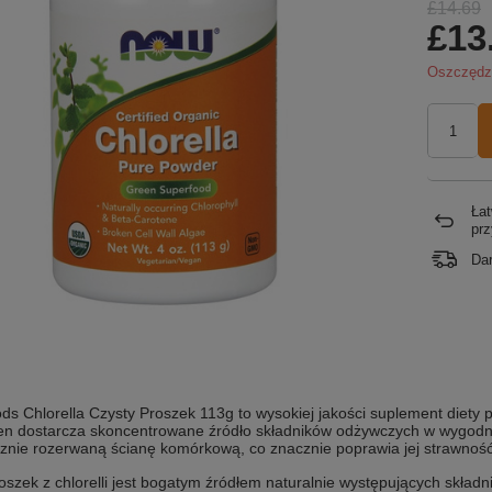
£14.69
£13
Oszczęd
Łat
pr
Da
 Chlorella Czysty Proszek 113g to wysokiej jakości suplement diety
en dostarcza skoncentrowane źródło składników odżywczych w wygodne
nie rozerwaną ścianę komórkową, co znacznie poprawia jej strawność 
oszek z chlorelli jest bogatym źródłem naturalnie występujących skł