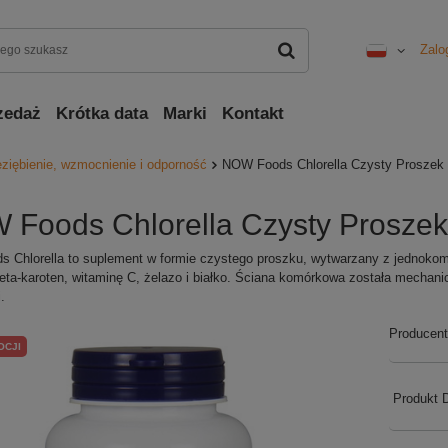
Zalo
zedaż
Krótka data
Marki
Kontakt
ziębienie, wzmocnienie i odporność
NOW Foods Chlorella Czysty Proszek
Foods Chlorella Czysty Proszek
 Chlorella to suplement w formie czystego proszku, wytwarzany z jednokom
 beta-karoten, witaminę C, żelazo i białko. Ściana komórkowa została mechan
.
Producent
OCJI
Produkt 