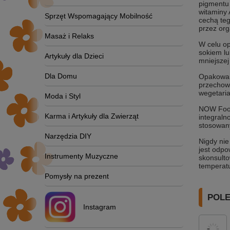
pigmentu 
witaminy 
Sprzęt Wspomagający Mobilność
cechą teg
przez or
Masaż i Relaks
W celu o
sokiem lu
Artykuły dla Dzieci
mniejszej
Dla Domu
Opakowani
przechowy
wegetaria
Moda i Styl
NOW Foods
Karma i Artykuły dla Zwierząt
integral
stosowany
Narzędzia DIY
Nigdy nie
jest odpo
Instrumenty Muzyczne
skonsult
temperatu
Pomysły na prezent
POL
Instagram