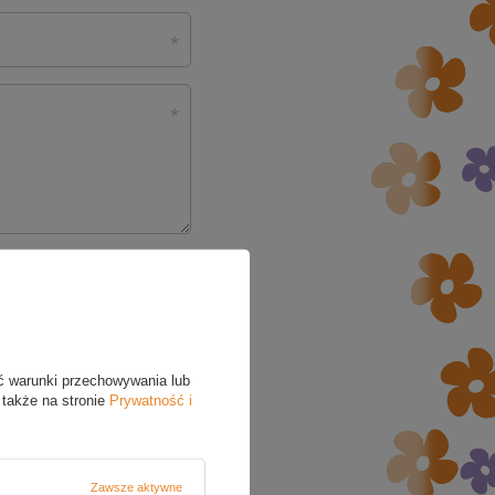
ć warunki przechowywania lub
 także na stronie
Prywatność i
5/5
Zawsze aktywne