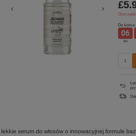
£5.
Oszczęd
Do końca 
06
dni
Łat
pr
Da
 lekkie serum do włosów o innowacyjnej formule baz