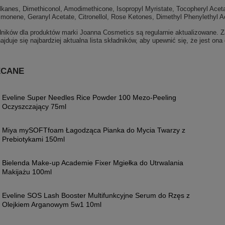
kanes, Dimethiconol, Amodimethicone, Isopropyl Myristate, Tocopheryl Acetat
Limonene, Geranyl Acetate, Citronellol, Rose Ketones, Dimethyl Phenylethyl Ac
dników dla produktów marki Joanna Cosmetics są regularnie aktualizowane. Z
jduje się najbardziej aktualna lista składników, aby upewnić się, że jest ona
ECANE
Eveline Super Needles Rice Powder 100 Mezo-Peeling
Oczyszczający 75ml
Miya mySOFTfoam Łagodząca Pianka do Mycia Twarzy z
Prebiotykami 150ml
Bielenda Make-up Academie Fixer Mgiełka do Utrwalania
Makijażu 100ml
Eveline SOS Lash Booster Multifunkcyjne Serum do Rzęs z
Olejkiem Arganowym 5w1 10ml