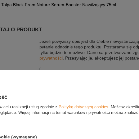
Tolpa Black From Nature Serum-Booster Nawilżający 75ml
TAJ O PRODUKT
Jeżeli powyższy opis jest dla Ciebie niewystarczają
pytanie odnośnie tego produktu. Postaramy się od
tylko będzie to możliwe.
Dane są przetwarzane zg
prywatności
. Przesyłając je, akceptujesz jej postan
E-mail
Pytanie
ość
w celu realizacji usług zgodnie z
Polityką dotyczącą cookies
. Możesz określi
eglądarce. Więcej informacji na temat warunków i prywatności można znaleźć
cookie (wymagane)