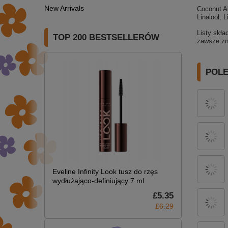
New Arrivals
Coconut Al
Linalool, 
Listy skła
TOP 200 BESTSELLERÓW
zawsze zna
POL
Eveline Infinity Look tusz do rzęs
wydłużająco-definiujący 7 ml
£5.35
£6.29