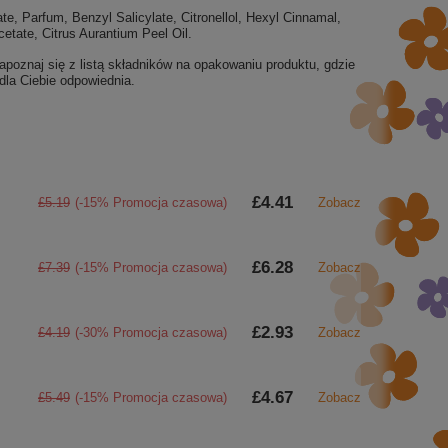
e, Parfum, Benzyl Salicylate, Citronellol, Hexyl Cinnamal,
etate, Citrus Aurantium Peel Oil.
apoznaj się z listą składników na opakowaniu produktu, gdzie
 dla Ciebie odpowiednia.
£4.41
£5.19
(-15% Promocja czasowa)
Zobacz
£6.28
£7.39
(-15% Promocja czasowa)
Zobacz
£2.93
£4.19
(-30% Promocja czasowa)
Zobacz
£4.67
£5.49
(-15% Promocja czasowa)
Zobacz