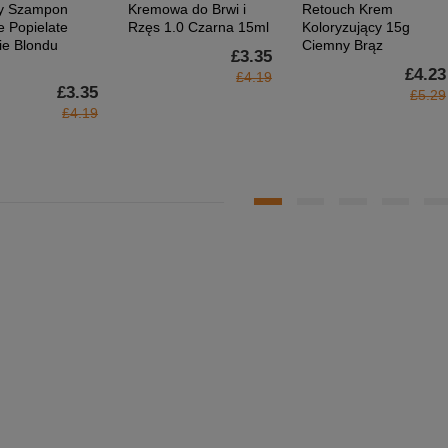
y Szampon
Kremowa do Brwi i
Retouch Krem
e Popielate
Rzęs 1.0 Czarna 15ml
Koloryzujący 15g
ie Blondu
Ciemny Brąz
£3.35
£4.23
£4.19
£3.35
£5.29
£4.19