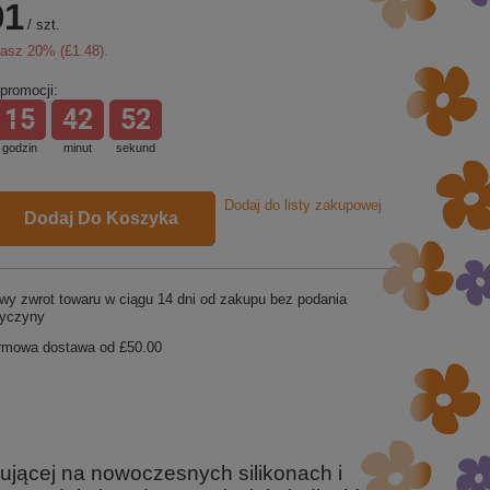
91
/
szt.
zasz
20
% (
£1.48
).
promocji:
15
42
51
godzin
minut
sekund
Dodaj do listy zakupowej
Dodaj Do Koszyka
wy zwrot towaru w ciągu
14
dni od zakupu bez podania
zyczyny
rmowa dostawa od
£50.00
ującej na nowoczesnych silikonach i