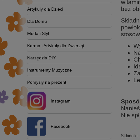
witami
bez ob
Artykuły dla Dzieci
Składn
Dla Domu
powłok
Moda i Styl
stosowa
Wy
Karma i Artykuły dla Zwierząt
Na
Narzędzia DIY
Ch
Id
Instrumenty Muzyczne
Za
Le
Pomysły na prezent
Sposó
Instagram
Nanieś
Nie spł
Facebook
Składniki: