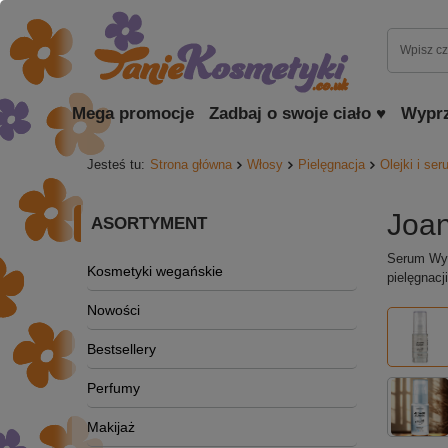
Mega promocje
Zadbaj o swoje ciało ♥
Wypr
Jesteś tu:
Strona główna
Włosy
Pielęgnacja
Olejki i se
Joan
ASORTYMENT
Serum Wyg
Kosmetyki wegańskie
pielęgnacj
Nowości
Bestsellery
Perfumy
Makijaż