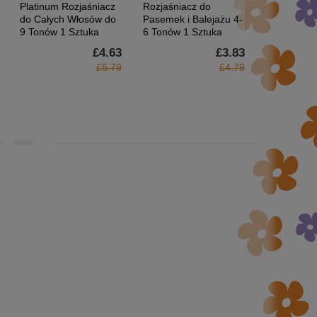
Platinum Rozjaśniacz
Rozjaśniacz do
Kolor Włos
do Całych Włosów do
Pasemek i Balejażu 4-
Pielęgnacja
9 Tonów 1 Sztuka
6 Tonów 1 Sztuka
210 Natura
100ml
£4.63
£3.83
£5.79
£4.79