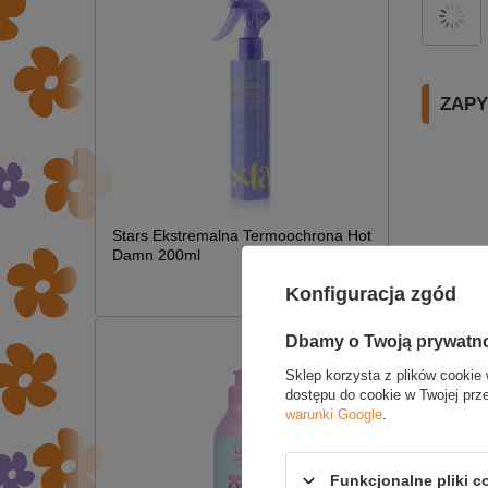
ZAPY
Stars Ekstremalna Termoochrona Hot
Damn 200ml
£7.09
Konfiguracja zgód
Dbamy o Twoją prywatn
Sklep korzysta z plików cookie 
dostępu do cookie w Twojej prz
warunki Google
.
Funkcjonalne pliki 