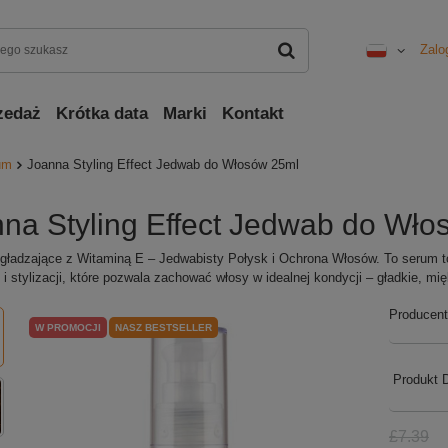
Zalo
zedaż
Krótka data
Marki
Kontakt
rum
Joanna Styling Effect Jedwab do Włosów 25ml
na Styling Effect Jedwab do Wło
ładzające z Witaminą E – Jedwabisty Połysk i Ochrona Włosów. To serum to
i i stylizacji, które pozwala zachować włosy w idealnej kondycji – gładkie, mi
Producent
W PROMOCJI
NASZ BESTSELLER
Produkt 
£7.39