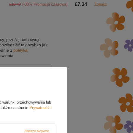
£7.34
£10.49
(-30% Promocja czasowa)
Zobacz
cy, prześlij nam swoje
powiedzieć tak szybko jak
odnie z
polityką
owienia.
ć warunki przechowywania lub
 także na stronie
Prywatność i
Zawsze aktywne