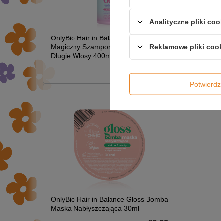
Analityczne pliki coo
OnlyBio Hair in Balance Kids
NAPI
Reklamowe pliki coo
Magiczny Szampon Rozplątujący
Długie Włosy 400ml
£6.49
Potwier
OnlyBio Hair in Balance Gloss Bomba
Maska Nabłyszczająca 30ml