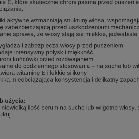
nie E, które skutecznie chroni pasma przed puszenie
ciążania.
iki aktywne wzmacniają strukturę włosa, wspomagają
ę zabezpieczającą przed uszkodzeniami mechanicz
nie sprawia, że włosy stają się miękkie, jedwabiste 
gładza i zabezpiecza włosy przed puszeniem
daje intensywny połysk i miękkość
roni końcówki przed rozdwajaniem
ealne do codziennego stosowania – na suche lub wi
wiera witaminę E i lekkie silikony
kka, nieobciążająca konsystencja i delikatny zapac
b użycia:
 niewielką ilość serum na suche lub wilgotne włosy,
ukuj.