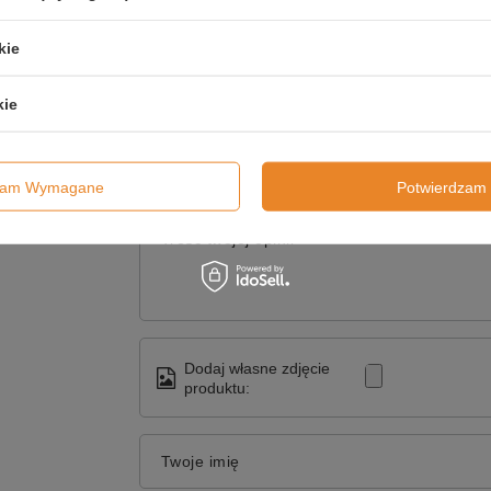
Wyślij
kie
SZ SWOJĄ OPINIĘ
kie
Twoja ocena:
dzam Wymagane
Potwierdzam 
Treść twojej opinii
Dodaj własne zdjęcie
produktu:
Twoje imię