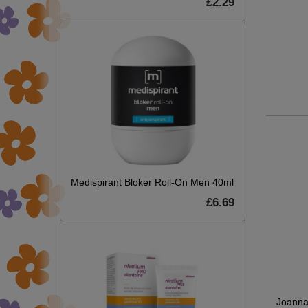
£2.29
Medispirant Bloker Roll-On Men 40ml
£6.69
am
Joanna Naturia Blond
Joanna Power Men
Joanna