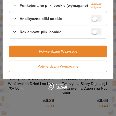
Zawsze
£5.10
£3.56
Funkcjonalne pliki cookie (wymagane)
aktywne
£7.29
£5.09
Analityczne pliki cookie
Reklamowe pliki cookie
Potwierdzam Wszystkie
Bielenda Royal Rose Elixir
Bielenda Royal Rose Elixir
Potwierdzam Wymagane
Przeciwzmarszczkowy
Przeciwzmarszczkowy
Krem Regenerujący do
Krem Półtłusty
Twarzy dla Skóry Dojrzałej i
Odbudowujący 60+ do
Wrażliwej na Dzień i na Noc
Twarzy dla Skóry Dojrzałej i
70+ 50 ml
Wrażliwej na Dzień i na Noc
50ml
£6.29
£6.64
£8.99
£9.49