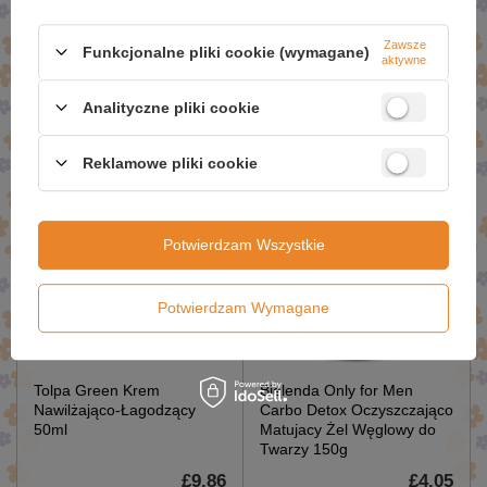
Zawsze
Funkcjonalne pliki cookie (wymagane)
aktywne
Tołpa Dermo Men Pure
Tolpa Green Łagodny Tonik
Węglowy żel do twarzy
Micelarny 2w1 200ml
Analityczne pliki cookie
150ml
£7.34
£4.40
£10.49
£6.29
Reklamowe pliki cookie
Potwierdzam Wszystkie
Potwierdzam Wymagane
Tolpa Green Krem
Bielenda Only for Men
Nawilżająco-Łagodzący
Carbo Detox Oczyszczająco
50ml
Matujacy Żel Węglowy do
Twarzy 150g
£9.86
£4.05