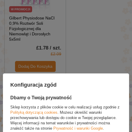
W PROMOCJI
Gilbert Physiodose NaCl
0,9% Roztwór Soli
Fizjologicznej dla
Niemowląt i Dorosłych
5x5ml
£1.78 / szt.
£2.09
Dodaj Do Koszyka
Konfiguracja zgód
PROMOCJE
Dbamy o Twoją prywatność
Sklep korzysta z plików cookie w celu realizacji usług zgodnie z
Polityką dotyczącą cookies
. Możesz określić warunki
przechowywania lub dostępu do cookie w Twojej przeglądarce.
Więcej informacji na temat warunków i prywatności można
znaleźć także na stronie
Prywatność i warunki Google
.