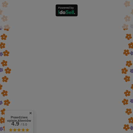
Prawdziwe
opinie klientów
4.9
/ 5.0