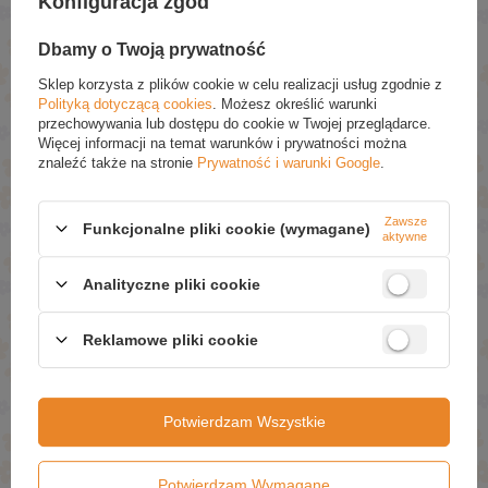
Konfiguracja zgód
Jeżeli powyższy opis jest dla Ciebie niewystarczający, prześlij nam
swoje pytanie odnośnie tego produktu. Postaramy się odpowiedzieć tak
Dbamy o Twoją prywatność
szybko jak tylko będzie to możliwe.
Dane są przetwarzane zgodnie z
polityką prywatności
. Przesyłając je, akceptujesz jej postanowienia.
Sklep korzysta z plików cookie w celu realizacji usług zgodnie z
Polityką dotyczącą cookies
. Możesz określić warunki
przechowywania lub dostępu do cookie w Twojej przeglądarce.
E-mail
Więcej informacji na temat warunków i prywatności można
znaleźć także na stronie
Prywatność i warunki Google
.
Pytanie
Zawsze
Funkcjonalne pliki cookie (wymagane)
aktywne
Analityczne pliki cookie
Reklamowe pliki cookie
Wyślij
Potwierdzam Wszystkie
NAPISZ SWOJĄ OPINIĘ
Potwierdzam Wymagane
Twoja ocena: