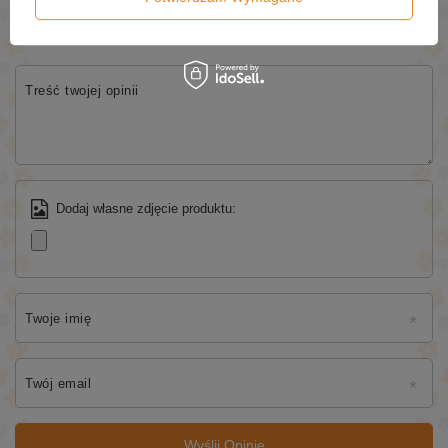
5/5
Treść twojej opinii
Dodaj własne zdjęcie produktu:
Twoje imię
Twój email
Wyślij Opinię