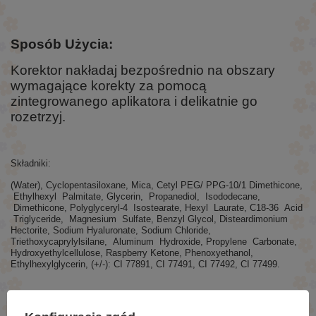
Sposób Użycia:
Korektor nakładaj bezpośrednio na obszary
wymagające korekty za pomocą
zintegrowanego aplikatora i delikatnie go
rozetrzyj.
Składniki:
(Water), Cyclopentasiloxane, Mica, Cetyl PEG/ PPG-10/1 Dimethicone,
Ethylhexyl Palmitate, Glycerin, Propanediol, Isododecane,
Dimethicone, Polyglyceryl-4 Isostearate, Hexyl Laurate, C18-36 Acid
Triglyceride, Magnesium Sulfate, Benzyl Glycol, Disteardimonium
Hectorite, Sodium Hyaluronate, Sodium Chloride,
Triethoxycaprylylsilane, Aluminum Hydroxide, Propylene Carbonate,
Hydroxyethylcellulose, Raspberry Ketone, Phenoxyethanol,
Ethylhexylglycerin, (+/-): CI 77891, CI 77491, CI 77492, CI 77499.
ZAPYTAJ O PRODUKT