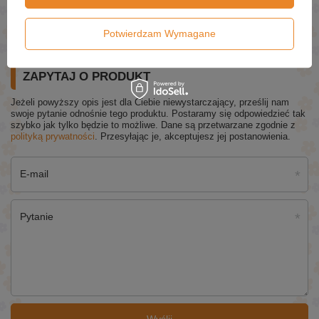
Skóry Dojrzałej 200ml
£5.79
(-5% Promocja czasowa)
£5.50
Potwierdzam Wymagane
ZAPYTAJ O PRODUKT
Jeżeli powyższy opis jest dla Ciebie niewystarczający, prześlij nam
swoje pytanie odnośnie tego produktu. Postaramy się odpowiedzieć tak
szybko jak tylko będzie to możliwe.
Dane są przetwarzane zgodnie z
polityką prywatności
. Przesyłając je, akceptujesz jej postanowienia.
E-mail
Pytanie