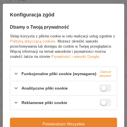
Konfiguracja zgód
POLECANE
Dbamy o Twoją prywatność
Sklep korzysta z plików cookie w celu realizacji usług zgodnie z
Ziaja Ziajka Kojący Krem dla Dzieci od 1 Roku Życia i
Polityką dotyczącą cookies
. Możesz określić warunki
Dorosłych z 10% D-panthenolem 60ml
przechowywania lub dostępu do cookie w Twojej przeglądarce.
£4.49
(-5% Promocja czasowa)
Więcej informacji na temat warunków i prywatności można
£4.27
znaleźć także na stronie
Prywatność i warunki Google
.
Ziaja Oliwkowy Krem dla Skóry Suchej i Normalnej 50ml
£4.19
(-5% Promocja czasowa)
Zawsze
£3.98
Funkcjonalne pliki cookie (wymagane)
aktywne
Ziaja Żel pod Prysznic Czerwona Porzeczka 500ml
Analityczne pliki cookie
£4.89
(-5% Promocja czasowa)
£4.65
Tolpa Energy Boost Krem pod oczy na zmęczenie 15ml
Reklamowe pliki cookie
£6.29
(-30% Promocja czasowa)
£4.40
Ziaja Jaśmin Oczyszczajacy Płyn Micelarny 50+ dla
Potwierdzam Wszystkie