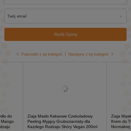
Twój email
Wyślij Opinię
Poprzedni z tej kategorii
Następny z tej kategorii
ydło do
Ziaja Masło Kakaowe Czekoladowy
Ziaja Mas
ą Mango
Peeling Myjący Gruboziarnisty dla
Krem do Tw
dzaju
Każdego Rodzaju Skóry Vegan 200ml
Normalnej