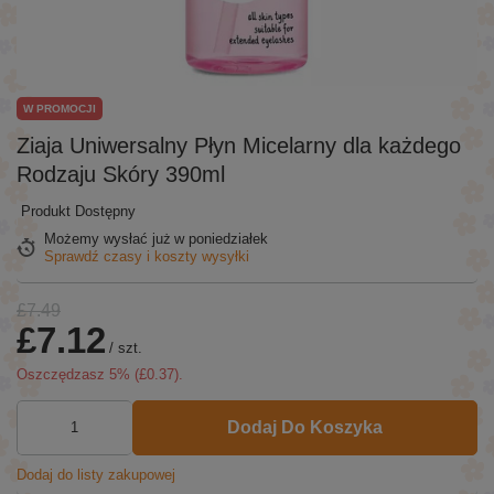
W PROMOCJI
Ziaja Uniwersalny Płyn Micelarny dla każdego
Rodzaju Skóry 390ml
Produkt Dostępny
Możemy wysłać już
w poniedziałek
Sprawdź czasy i koszty wysyłki
£7.49
£7.12
/
szt.
Oszczędzasz
5
% (
£0.37
).
Dodaj Do Koszyka
Dodaj do listy zakupowej