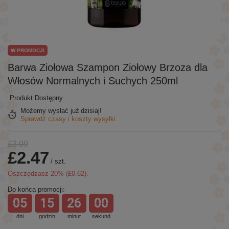
W PROMOCJI
Barwa Ziołowa Szampon Ziołowy Brzoza dla
Włosów Normalnych i Suchych 250ml
Produkt Dostępny
Możemy wysłać już
dzisiaj!
Sprawdź czasy i koszty wysyłki
£3.09
£2.47
/
szt.
Oszczędzasz
20
% (
£0.62
).
Do końca promocji:
05
15
26
00
dni
godzin
minut
sekund