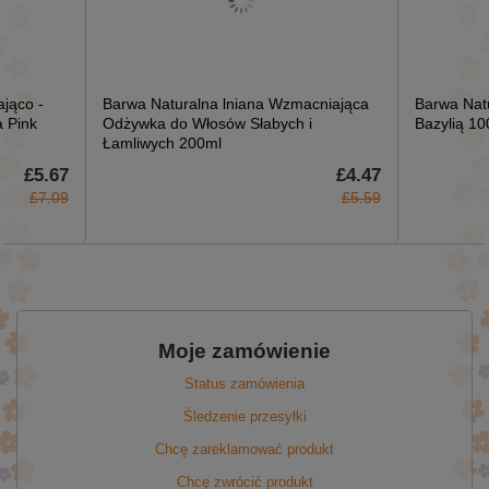
jąco -
Barwa Naturalna lniana Wzmacniająca
Barwa Nat
 Pink
Odżywka do Włosów Słabych i
Bazylią 10
Łamliwych 200ml
£5.67
£4.47
£7.09
£5.59
Moje zamówienie
Status zamówienia
Śledzenie przesyłki
Chcę zareklamować produkt
Chcę zwrócić produkt