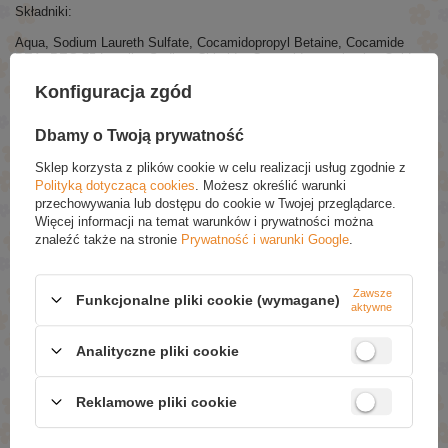
Składniki:
Aqua, Sodium Laureth Sulfate, Cocamidopropyl Betaine, Cocamide
DEA, PEG-75 Lanolin, Sodium Chloride, Cocamidopropylamine Oxide,
Hydrolyzed Keratin, Propylene Glycol, Equisetum Arvense Leaf Extract,
Konfiguracja zgód
Citric Acid, Parfum, Methylchloroisothiazo - linone,
Methylisothiazolinone, Limonene.
Dbamy o Twoją prywatność
POLECANE
Sklep korzysta z plików cookie w celu realizacji usług zgodnie z
Polityką dotyczącą cookies
. Możesz określić warunki
przechowywania lub dostępu do cookie w Twojej przeglądarce.
Barwa Ziołowa Odbudowujący Szampon Ziołowy
Więcej informacji na temat warunków i prywatności można
Czarna Rzepa dla Włosów Osłabionych i z Łupieżem
znaleźć także na stronie
Prywatność i warunki Google
.
250ml
£3.09
(-20% Promocja czasowa)
£2.47
Zawsze
Funkcjonalne pliki cookie (wymagane)
aktywne
Eveline Face Therapy Professional Ampoule-Mask 6
Ceramidów Probiotyki Kwasy Omega Odbudowująca
Analityczne pliki cookie
Maska w Kremie dla Skóry Bardzo Suchej 8ml
£1.09
(-15% Promocja czasowa)
£0.93
Reklamowe pliki cookie
Barwa Ziołowa Odbudowujacy Szampon Skrzyp Polny
dla Włosów Osłabionych i Wypadających 250ml