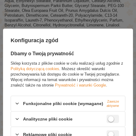
Aqua, Ethylhexyl Stearate, Paraffinum Liquidum, Cetearyl Alcohol,
Glycerin, Butyrospermum Parkii Butter, Glyceryl Stearate, PEG-100
Stearate, Olea Europaea Fruit Oil, Prunus Amygdalus Dulcis Oil,
Petrolatum, Dimethicone, Ceteareth-20, Polyacrylamide, C13-14
Isoparaffin, Laureth-7, Phenoxyethanol, Ethylhexylglycerin, Parfum,
Benzyl Alcohol, Citronellol, Hydroxycitronellal, Limonene, Linalool.
Konfiguracja zgód
POLECANE
Dbamy o Twoją prywatność
Etja Olejek Zapachowy Wiosenny 10ml
Sklep korzysta z plików cookie w celu realizacji usług zgodnie z
£2.69
Polityką dotyczącą cookies
. Możesz określić warunki
przechowywania lub dostępu do cookie w Twojej przeglądarce.
OnlyBio Hair Cycling Regeneracja Odżywka Dwufazowa
Więcej informacji na temat warunków i prywatności można
Wygładzająco-Regenerująca 200ml
znaleźć także na stronie
Prywatność i warunki Google
.
£6.69
Barwa Perfect House Perfume Perfumy do Wnętrz Pink
Zawsze
Funkcjonalne pliki cookie (wymagane)
Pepper & Amber 500ml
aktywne
£10.09
(-20% Promocja czasowa)
£8.07
Analityczne pliki cookie
Barwa Hair Journey Hello Japan Wygładzająca
Odżywka dla Włosów Puszących Się 200ml
Reklamowe pliki cookie