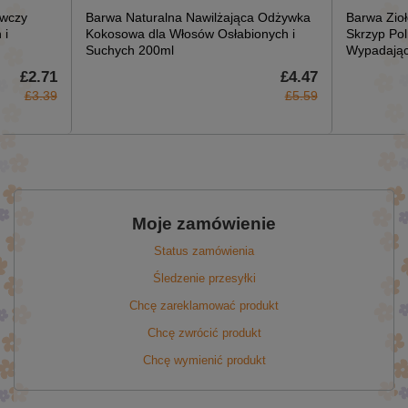
ywczy
Barwa Naturalna Nawilżająca Odżywka
Barwa Zio
 i
Kokosowa dla Włosów Osłabionych i
Skrzyp Pol
Suchych 200ml
Wypadając
£2.71
£4.47
£3.39
£5.59
Moje zamówienie
Status zamówienia
Śledzenie przesyłki
Chcę zareklamować produkt
Chcę zwrócić produkt
Chcę wymienić produkt