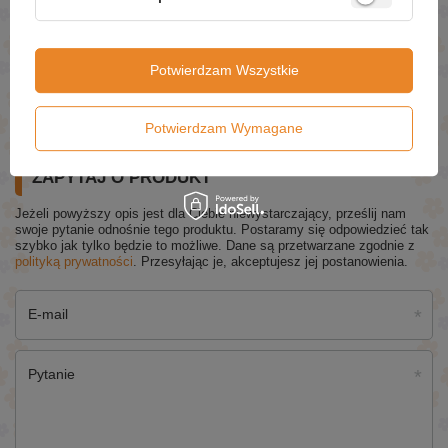
£5.89
(-20% Promocja czasowa)
£4.71
Eveline 3 X Acid Therapy AHA BHA PHA Miracle Tonik
Potwierdzam Wszystkie
Peelingujący 110ml
£5.99
(-15% Promocja czasowa)
£5.09
Potwierdzam Wymagane
ZAPYTAJ O PRODUKT
Jeżeli powyższy opis jest dla Ciebie niewystarczający, prześlij nam
swoje pytanie odnośnie tego produktu. Postaramy się odpowiedzieć tak
szybko jak tylko będzie to możliwe.
Dane są przetwarzane zgodnie z
polityką prywatności
. Przesyłając je, akceptujesz jej postanowienia.
E-mail
Pytanie