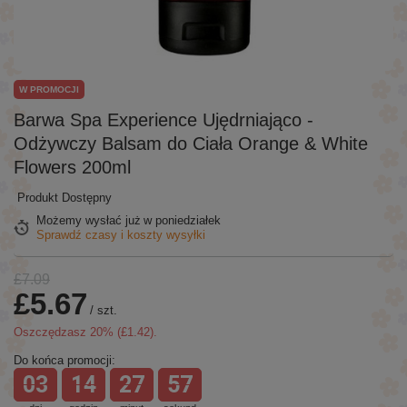
W PROMOCJI
Barwa Spa Experience Ujędrniająco -
Odżywczy Balsam do Ciała Orange & White
Flowers 200ml
Produkt Dostępny
Możemy wysłać już
w poniedziałek
Sprawdź czasy i koszty wysyłki
£7.09
£5.67
/
szt.
Oszczędzasz
20
% (
£1.42
).
Do końca promocji:
03
14
27
57