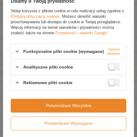
Dbamy o Twoją prywatność
Sppsób Użycia:
Sklep korzysta z plików cookie w celu realizacji usług zgodnie z
Polityką dotyczącą cookies
. Możesz określić warunki
Nanieś peeling na suchą skórę głowy. Delikatnie
przechowywania lub dostępu do cookie w Twojej przeglądarce.
wmasuj opuszkami palców i pozostaw na 5-10
Więcej informacji na temat warunków i prywatności można
minut. Spłucz i umyj włosy szamponem jak
znaleźć także na stronie
Prywatność i warunki Google
.
zwykle. Stosuj 1-2 razy w tygodniu.
Zawsze
Funkcjonalne pliki cookie (wymagane)
aktywne
Składniki:
Analityczne pliki cookie
Aqua, Glycerin, Lactic Acid, Glycolic Acid, Tartaric Acid, Malic Acid,
Citric Acid, Vaccinium Myrtillus Fruit Extract, Saccharum Officinarum
Extract, Citrus Aurantium Dulcis Fruit Extract, Citrus Limon Fruit
Reklamowe pliki cookie
Extract, Acer Saccharum Extract, Xanthan Gum, Laureth-10, Parfum,
Limonene, Linalool, Potassium Sorbate, Sodium Benzoate.
Potwierdzam Wszystkie
POLECANE
Anwen Wake It Up Kawowy Szampon Enzymatyczny z
Potwierdzam Wymagane
Mocznikiem i Lukrecją 200ml
£10.59