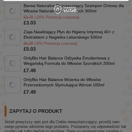
Barwa Naturalna Oczyszczający Szampon Octowy dla
Włosów Naturalnych i Matowych 300ml
£3.79
(-20% Promocja czasowa)
£3.03
Ziaja Nawilżający Płyn do Higieny Intymnej 40+ z
Ekstraktem z Nagietka Lekarskiego 500ml
£5.29
(-5% Promocja czasowa)
£5.03
OnlyBio Hair Balance Odżywka Emolientowa z
Wegańską Formuła do Włosów Szorstkich 200ml
£7.49
OnlyBio Hair Balance Wcierka do Włosów
Przerzedzonych Stymulująca Wzrost 100ml
£7.49
ZAPYTAJ O PRODUKT
Jeżeli powyższy opis jest dla Ciebie niewystarczający, prześlij nam
swoje pytanie odnośnie tego produktu. Postaramy się odpowiedzieć tak
szybko jak tylko będzie to możliwe.
Dane są przetwarzane zgodnie z