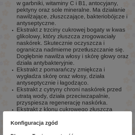
w garbniki, witaminy C i B1, antocyjany,
pektyny oraz sole mineralne. Ma działanie
nawilżające, złuszczające, bakteriobójcze i
antyseptyczne.
Ekstrakt z trzciny cukrowej bogaty w kwas
glikolowy, który złuszcza zrogowaciały
naskórek. Skutecznie oczyszcza i
ogranicza nadmierne przetłuszczanie się.
Dogłębnie nawilża włosy i skórę głowy oraz
działa antybakteryjnie.
Ekstrakt z pomarańczy zmiękcza i
wygładza skórę oraz włosy, działa
antyseptycznie i łagodząco.
Ekstrakt z cytryny chroni naskórek przed
utratą wody, działa przeciwzapalnie,
przyspiesza regenerację naskórka.
Ekstrakt z klonu cukrowego złuszcza
martwy naskórek, działa nawilżająco i
przeciwzapalnie, ogranicza pocenie.
Konfiguracja zgód