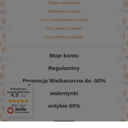
Status zamówienia
Śledzenie przesyłki
Chcę zareklamować produkt
Chcę zwrócić produkt
Chcę wymienić produkt
Moje konto
Regulaminy
Promocja Wielkanocna do -50%
Prawdziwe
walentynki
opinie klientów
4.9
/ 5.0
onlybio 60%
2867 opinii