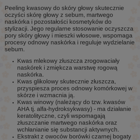
Peeling kwasowy do skóry głowy skutecznie
oczyści skórę głowy z sebum, martwego
naskórka i pozostałości kosmetyków do
stylizacji. Jego regularne stosowanie oczyszcza
pory skóry głowy i mieszki włosowe, wspomaga
procesy odnowy naskórka i reguluje wydzielanie
sebum.
Kwas mlekowy złuszcza zrogowaciały
naskórek i zmiękcza warstwę rogową
naskórka.
Kwas glikolowy skutecznie złuszcza,
przyspiesza proces odnowy komórkowej w
skórze i wzmacnia ją.
Kwas winowy (należący do tzw. kwasów
AHA tj. alfa-hydroksykwasy) - ma działanie
keratolityczne, czyli wspomagają
złuszczanie martwego naskórka oraz
wchłanianie się substancji aktywnych.
Ekstrakt z owoców borówki czarnej bogaty