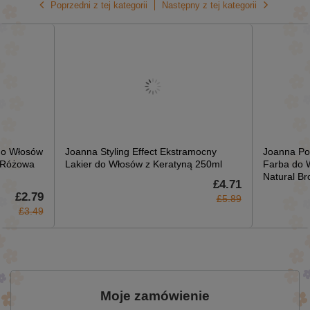
Poprzedni z tej kategorii
Następny z tej kategorii
do Włosów
Joanna Styling Effect Ekstramocny
Joanna Po
h Różowa
Lakier do Włosów z Keratyną 250ml
Farba do 
Natural Br
£4.71
£2.79
£5.89
£3.49
Moje zamówienie