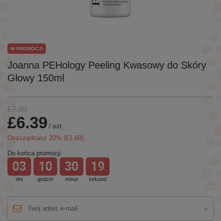
W PROMOCJI
Joanna PEHology Peeling Kwasowy do Skóry
Głowy 150ml
£7.99
£6.39
/
szt.
Oszczędzasz
20
% (
£1.60
).
Do końca promocji:
03
10
30
19
dni
godzin
minut
sekund