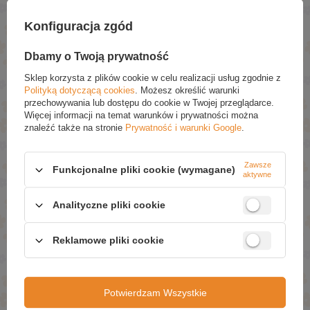
Konfiguracja zgód
POLECANE
Dbamy o Twoją prywatność
Joanna Power Men Active Żel pod Prysznic 4w1 dla
Sklep korzysta z plików cookie w celu realizacji usług zgodnie z
Mężczyzn 300ml
Polityką dotyczącą cookies
. Możesz określić warunki
£3.59
(-20% Promocja czasowa)
przechowywania lub dostępu do cookie w Twojej przeglądarce.
£2.87
Więcej informacji na temat warunków i prywatności można
znaleźć także na stronie
Prywatność i warunki Google
.
OnlyBio Hair in Balance Toner Waniliowy 100ml
£7.99
Zawsze
Funkcjonalne pliki cookie (wymagane)
aktywne
Joanna Naturia Blond Rozjaśniacz do Całych Włosów 4
Tony Doskonałe Rezultaty 100ml
£4.79
(-20% Promocja czasowa)
Analityczne pliki cookie
£3.83
OnlyBio Hair Cycling Regeneracja Serum na Końcówki
Reklamowe pliki cookie
70ml
£7.19
OnlyBio Hair in Balance Wygładzający Olejek z Efektem
Potwierdzam Wszystkie
Rozświetlenia dla Włosów Suchych i Matowych 70ml