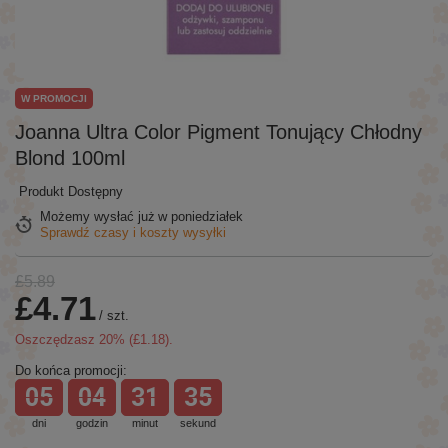
W PROMOCJI
Joanna Ultra Color Pigment Tonujący Chłodny
Blond 100ml
Produkt Dostępny
Możemy wysłać już
w poniedziałek
Sprawdź czasy i koszty wysyłki
£5.89
£4.71
/
szt.
Oszczędzasz
20
% (
£1.18
).
Do końca promocji:
05
04
31
35
dni
godzin
minut
sekund