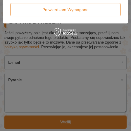
£7.59
Potwierdzam Wymagane
ZAPYTAJ O PRODUKT
Jeżeli powyższy opis jest dla Ciebie niewystarczający, prześlij nam
swoje pytanie odnośnie tego produktu. Postaramy się odpowiedzieć tak
szybko jak tylko będzie to możliwe.
Dane są przetwarzane zgodnie z
polityką prywatności
. Przesyłając je, akceptujesz jej postanowienia.
E-mail
Pytanie
Wyślij