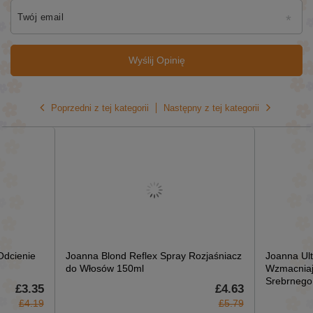
Twój email
Wyślij Opinię
Poprzedni z tej kategorii
Następny z tej kategorii
Odcienie
Joanna Blond Reflex Spray Rozjaśniacz
Joanna Ul
do Włosów 150ml
Wzmacniaj
Srebrnego 
£3.35
£4.63
£4.19
£5.79