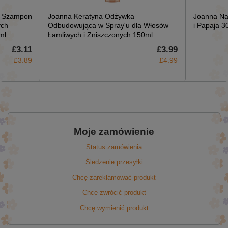
y Szampon
Joanna Keratyna Odżywka
Joanna Na
ych
Odbudowująca w Spray'u dla Włosów
i Papaja 3
ml
Łamliwych i Zniszczonych 150ml
£3.11
£3.99
£3.89
£4.99
Moje zamówienie
Status zamówienia
Śledzenie przesyłki
Chcę zareklamować produkt
Chcę zwrócić produkt
Chcę wymienić produkt