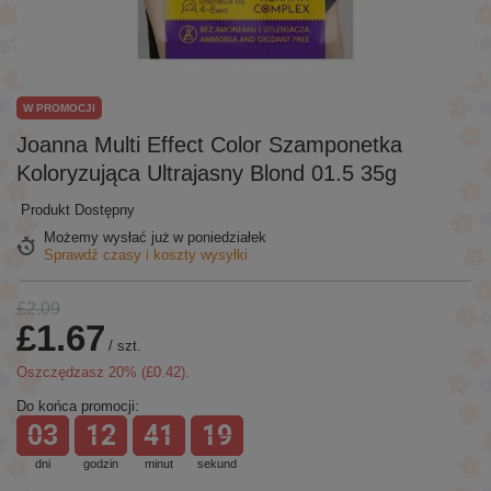
W PROMOCJI
Joanna Multi Effect Color Szamponetka
Koloryzująca Ultrajasny Blond 01.5 35g
Produkt Dostępny
Możemy wysłać już
w poniedziałek
Sprawdź czasy i koszty wysyłki
£2.09
£1.67
/
szt.
Oszczędzasz
20
% (
£0.42
).
Do końca promocji:
03
12
41
19
dni
godzin
minut
sekund