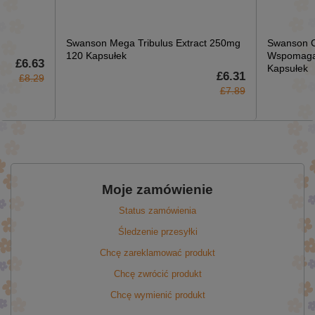
Swanson Mega Tribulus Extract 250mg
Swanson C
120 Kapsułek
Wspomaga 
£6.63
Kapsułek
£6.31
£8.29
£7.89
Moje zamówienie
Status zamówienia
Śledzenie przesyłki
Chcę zareklamować produkt
Chcę zwrócić produkt
Chcę wymienić produkt