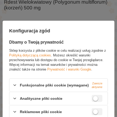
Rdest Wielokwiatowy (Polygonum multiflorum)
(korzeń) 500 mg
Składniki:
Konfiguracja zgód
Rdest wielokwiatowy, kapsułka: żelatyna, celuloza mikrokrystaliczna,
substancje przeciwzbrylające: sole magnezowe kwasów tłuszczowych,
krzemionka.
Dbamy o Twoją prywatność
Sklep korzysta z plików cookie w celu realizacji usług zgodnie z
Polityką dotyczącą cookies
. Możesz określić warunki
ZAPYTAJ O PRODUKT
przechowywania lub dostępu do cookie w Twojej przeglądarce.
Więcej informacji na temat warunków i prywatności można
Jeżeli powyższy opis jest dla Ciebie niewystarczający, prześlij nam
znaleźć także na stronie
Prywatność i warunki Google
.
swoje pytanie odnośnie tego produktu. Postaramy się odpowiedzieć tak
szybko jak tylko będzie to możliwe.
Dane są przetwarzane zgodnie z
polityką prywatności
. Przesyłając je, akceptujesz jej postanowienia.
Zawsze
Funkcjonalne pliki cookie (wymagane)
aktywne
E-mail
Analityczne pliki cookie
Pytanie
Reklamowe pliki cookie