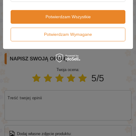
Potwierdzam Wszystkie
Wyślij
Potwierdzam Wymagane
NAPISZ SWOJĄ OPINIĘ
Twoja ocena:
5/5
Treść twojej opinii
Dodaj własne zdjęcie produktu: