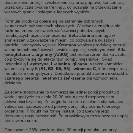
dostarczenie energii, zwiększenie siły oraz poprawę koncentracji
przez cały czas trwania treningu, co pozwala na przekraczanie
własnych granic i osiąganie lepszych wyników.
Formuła produktu opiera się na starannie dobranych,
skutecznych substancjach aktywnych. W składzie znajduje się
kofeina
, znana ze swoich właściwości pobudzających i
redukujących uczucie zmęczenia.
Beta-alanina
pomaga w
zmniejszeniu zakwaszenia mięśni, co pozwala na dłuższy i
bardziej intensywny wysiłek.
Kreatyna
wspiera produkcję energii
w komórkach mięśniowych, zwiększając siłę i wytrzymałość.
Alfa-
ketoglutaran L-argininy (AAKG)
jest prekursorem tlenku azotu,
co przyczynia się do efektu tzw. pompy mięśniowej. Skład
uzupełniają
L-tyrozyna
,
L-alanina
,
glicyna
, a także kompleks
witamin z grupy B (
B1, B3, B5, B6
) i
witamina C
, które wspierają
metabolizm energetyczny. Dodatkowo produkt zawiera
ekstrakt z
czarnego pieprzu
i
ekstrakt z żeń-szenia
dla wzmocnienia
działania.
Zalecane stosowanie to wymieszanie jednej porcji produktu z
wodą i spożycie na około 20-30 minut przed rozpoczęciem
aktywności fizycznej. Ze względu na silne działanie stymulujące,
zaleca się rozpoczęcie od połowy porcji, aby ocenić tolerancję
organizmu. Produkt ma formę instant, co zapewnia jego
doskonałą rozpuszczalność. Po prawidłowym rozcieńczeniu napój
nie zawiera cukru.
Opakowanie 255g zawiera około 30 porcji produktu, co przy