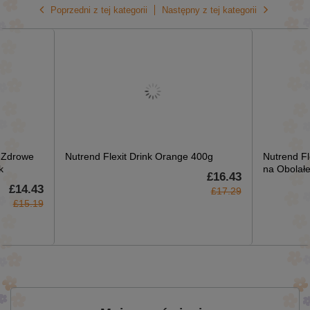
Poprzedni z tej kategorii
Następny z tej kategorii
 Zdrowe
Nutrend Flexit Drink Orange 400g
Nutrend Fl
k
na Obolałe
£16.43
£14.43
£17.29
£15.19