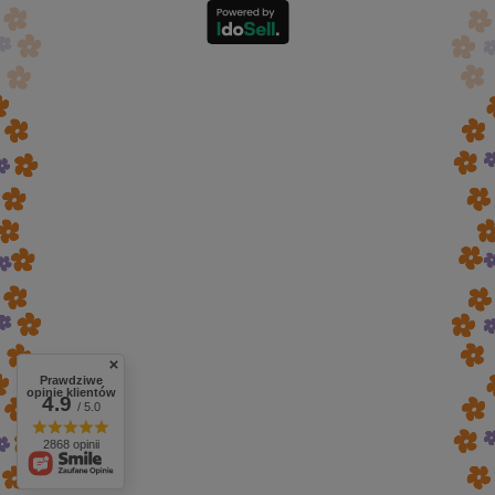
Prawdziwe
opinie klientów
4.9
/ 5.0
2868 opinii