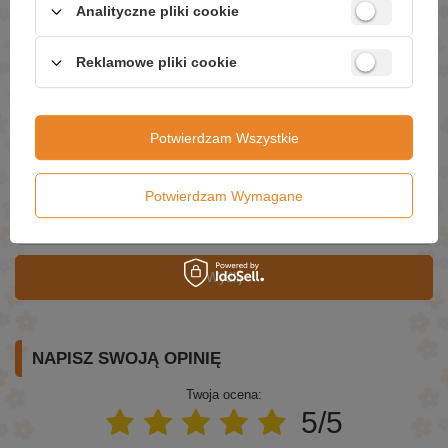
szybko jak tylko będzie to możliwe.
Dane są przetwarzane zgodnie z
Analityczne pliki cookie
polityką prywatności
. Przesyłając je, akceptujesz jej postanowienia.
Reklamowe pliki cookie
E-mail
Pytanie
Potwierdzam Wszystkie
Potwierdzam Wymagane
Wyślij
NAPISZ SWOJĄ OPINIĘ
Twoja ocena:
5/5