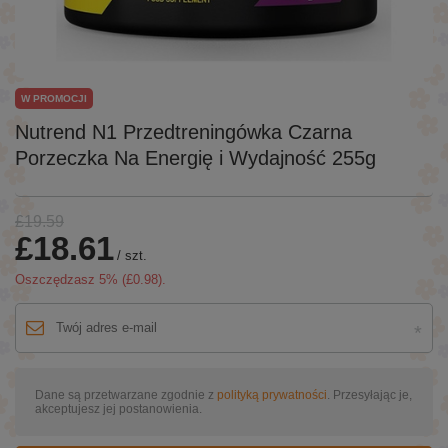
W PROMOCJI
Nutrend N1 Przedtreningówka Czarna
Porzeczka Na Energię i Wydajność 255g
£19.59
£18.61
/
szt.
Oszczędzasz
5
% (
£0.98
).
Dane są przetwarzane zgodnie z
polityką prywatności
. Przesyłając je,
akceptujesz jej postanowienia.