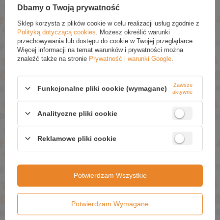
Przeciwzmarszczkowe 30ml
Polinukleotydami 50ml
Dbamy o Twoją prywatność
£13.79 / szt.
£24.09 / szt.
Sklep korzysta z plików cookie w celu realizacji usług zgodnie z
Polityką dotyczącą cookies
. Możesz określić warunki
Dodaj Do Koszyka
Dodaj Do Koszyka
przechowywania lub dostępu do cookie w Twojej przeglądarce.
Więcej informacji na temat warunków i prywatności można
znaleźć także na stronie
Prywatność i warunki Google
.
Zawsze
Funkcjonalne pliki cookie (wymagane)
aktywne
Analityczne pliki cookie
Reklamowe pliki cookie
Bielenda Professional
Bielenda Professional
SupremeLab Re-Advanced
SupremeLab Re-Advanced
Aktywny Krem z Retinalem
Odżywczo-
0,1% dla Każdego Rodzaju
Przeciwzmarszczkowy
Potwierdzam Wszystkie
Skóry na Noc 50ml
Krem pod Oczy z Retinalem
0,03% 15ml
£27.09 / szt.
£19.49 / szt.
Potwierdzam Wymagane