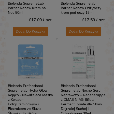
Bielenda SupremeLab
Bielenda Supremelab
Barrier Renew Krem na
Barrier Renew Odżywczy
Noc 50ml
krem pod oczy 15ml
£17.09 / szt.
£17.59 / szt.
Dodaj Do Koszyka
Dodaj Do Koszyka
Bielenda Professional
Bielenda Professional
Supremelab Hydra Glow
Supremelab Nocne Serum
Kojąco - Nawilżająca Maska
Naprawczo – Regenerujące
z Kwasem
z DMAE N-AG Bifida
Poliglutaminowym i
Ferment Lysate dla Skóry
Ekstraktem ze Śluzu
Dojrzałej Suchej i
Ślimaka dla Skóry
Odwodnionej 30ml