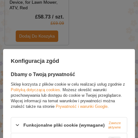
Device, for Lawn Mower,
ATV, Red
£58.73 / szt.
£69.09
Dodaj Do Koszyka
PROMOCJE
Konfiguracja zgód
Dbamy o Twoją prywatność
Sklep korzysta z plików cookie w celu realizacji usług zgodnie z
Polityką dotyczącą cookies
. Możesz określić warunki
przechowywania lub dostępu do cookie w Twojej przeglądarce.
Więcej informacji na temat warunków i prywatności można
znaleźć także na stronie
Prywatność i warunki Google
.
Zawsze
Vanilla Soy Pot of
Pomegranate Soy Pot of
Funkcjonalne pliki cookie (wymagane)
aktywne
Fragrance Candles
Fragrance Candles