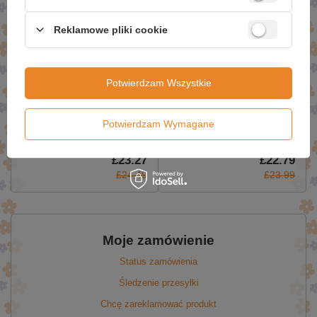
Reklamowe pliki cookie
Potwierdzam Wszystkie
C4 Original, Watermelon
Cor-Performance Creatine,
Potwierdzam Wymagane
(EAN 5056569900034) -
Unflavored - 306g
198g
£23.27
£22.79
£24.49
£23.99
Moje zamówienie
Status zamówienia
Śledzenie przesyłki
Chcę zareklamować produkt