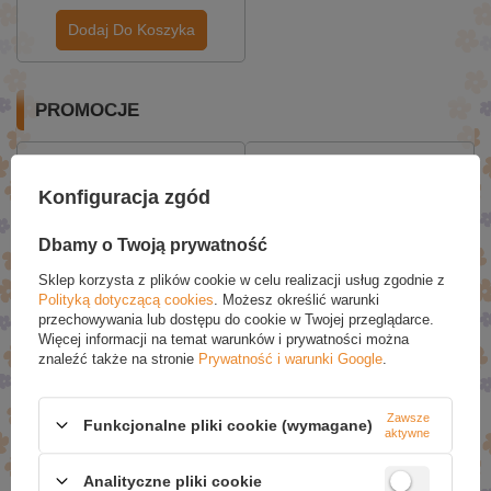
Dodaj Do Koszyka
PROMOCJE
Konfiguracja zgód
Dbamy o Twoją prywatność
Sklep korzysta z plików cookie w celu realizacji usług zgodnie z
Polityką dotyczącą cookies
. Możesz określić warunki
przechowywania lub dostępu do cookie w Twojej przeglądarce.
Więcej informacji na temat warunków i prywatności można
C4 Ultimate, Lemon Twist -
C4 Smart Energy,
znaleźć także na stronie
Prywatność i warunki Google
.
520g
Watermelon Burst - 12 x
330 ml.
£38.75
£16.71
Zawsze
Funkcjonalne pliki cookie (wymagane)
aktywne
£40.79
£17.59
Analityczne pliki cookie