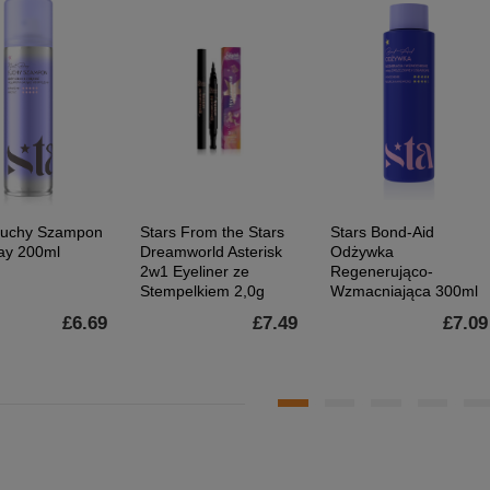
Suchy Szampon
Stars From the Stars
Stars Bond-Aid
ay 200ml
Dreamworld Asterisk
Odżywka
2w1 Eyeliner ze
Regenerująco-
Stempelkiem 2,0g
Wzmacniająca 300ml
£6.69
£7.49
£7.09