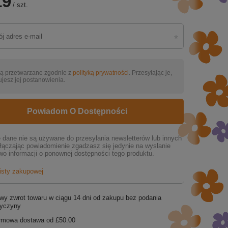
19
/
szt.
ą przetwarzane zgodnie z
polityką prywatności
. Przesyłając je,
jesz jej postanowienia.
Powiadom O Dostępności
dane nie są używane do przesyłania newsletterów lub innych
łączając powiadomienie zgadzasz się jedynie na wysłanie
wo informacji o ponownej dostępności tego produktu.
listy zakupowej
wy zwrot towaru w ciągu
14
dni od zakupu bez podania
zyczyny
rmowa dostawa od
£50.00