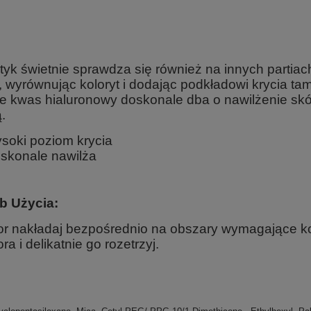
yk świetnie sprawdza się również na innych partiach
, wyrównując koloryt i dodając podkładowi krycia ta
ie kwas hialuronowy doskonale dba o nawilżenie skó
.
soki poziom krycia
skonale nawilża
b Użycia:
or nakładaj bezpośrednio na obszary wymagające k
ora i delikatnie go rozetrzyj.