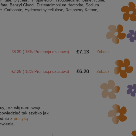
mitate, Glycerin, Propanediol, Isododecane, Dimethicone,
fate, Benzyl Glycol, Disteardimonium Hectorite, Sodium
e Carbonate, Hydroxyethylcellulose, Raspberry Ketone,
£7.13
£8.39
(-15% Promocja czasowa)
Zobacz
£6.20
£7.29
(-15% Promocja czasowa)
Zobacz
cy, prześlij nam swoje
powiedzieć tak szybko jak
odnie z
polityką
owienia.