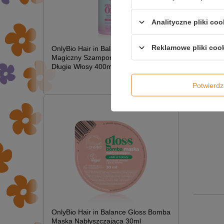
Analityczne pliki coo
Reklamowe pliki coo
OnlyBio Hair in Balance Kids
Magiczny Szampon Rozplątujący
Długie Włosy 400ml
£6.49
Potwier
OnlyBio Hair in Balance Gloss Bomba
Maska Nabłyszczająca 30ml