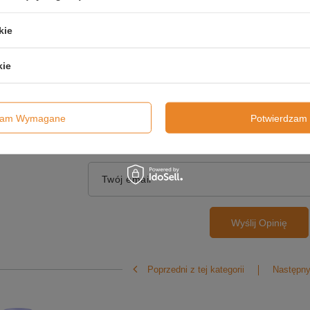
kie
kie
Dodaj własne zdjęcie
produktu:
dzam Wymagane
Potwierdzam 
Twoje imię
Twój email
Wyślij Opinię
Poprzedni z tej kategorii
Następny 