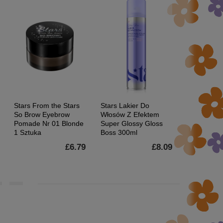
Stars From the Stars
Stars Lakier Do
Stars Glos
So Brow Eyebrow
Włosów Z Efektem
Olejek Wyg
Pomade Nr 01 Blonde
Super Glossy Gloss
Do Włosów
1 Sztuka
Boss 300ml
Zniszczony
£6.79
£8.09