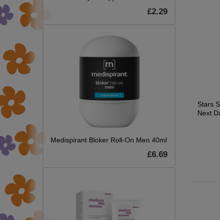
£2.29
łyn
Stars Ekstremalna
Stars Gloss Boss
Stars 
l
Termoochrona Hot
Szampon Nawilżająco-
Next D
Damn 200ml
Wygładzający 300ml
.39
£7.09
£7.09
Medispirant Bloker Roll-On Men 40ml
£6.69