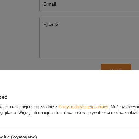
E-mail
Pytanie
Wyślij
SZ SWOJĄ OPINIĘ
ość
w celu realizacji usług zgodnie z
Polityką dotyczącą cookies
. Możesz określi
Twoja ocena:
eglądarce. Więcej informacji na temat warunków i prywatności można znaleźć
Treść twojej opinii
cookie (wymagane)