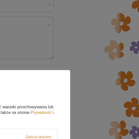
ć warunki przechowywania lub
 także na stronie
Prywatność i
5/5
Zawsze aktywne