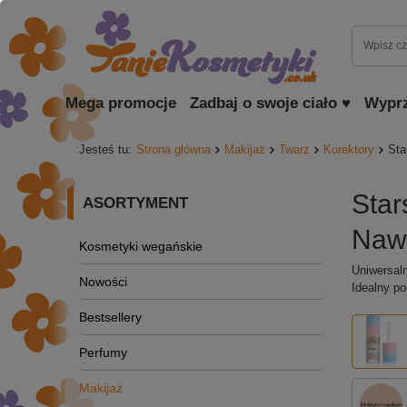
Mega promocje
Zadbaj o swoje ciało ♥
Wypr
Jesteś tu:
Strona główna
Makijaż
Twarz
Korektory
Sta
Star
ASORTYMENT
Nawi
Kosmetyki wegańskie
Uniwersaln
Nowości
Idealny po
Bestsellery
Perfumy
Makijaż