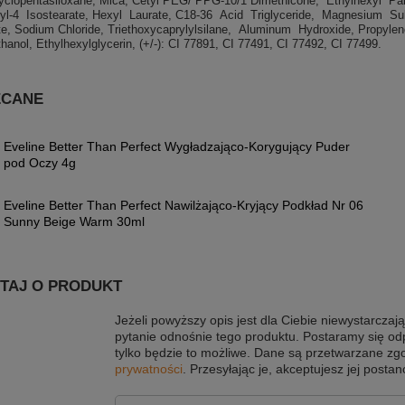
Cyclopentasiloxane, Mica, Cetyl PEG/ PPG-10/1 Dimethicone, Ethylhexyl Pal
ryl-4 Isostearate, Hexyl Laurate, C18-36 Acid Triglyceride, Magnesium Sul
te, Sodium Chloride, Triethoxycaprylylsilane, Aluminum Hydroxide, Propylen
anol, Ethylhexylglycerin, (+/-): CI 77891, CI 77491, CI 77492, CI 77499.
ECANE
Eveline Better Than Perfect Wygładzająco-Korygujący Puder
pod Oczy 4g
Eveline Better Than Perfect Nawilżająco-Kryjący Podkład Nr 06
Sunny Beige Warm 30ml
TAJ O PRODUKT
Jeżeli powyższy opis jest dla Ciebie niewystarczają
pytanie odnośnie tego produktu. Postaramy się od
tylko będzie to możliwe.
Dane są przetwarzane zg
prywatności
. Przesyłając je, akceptujesz jej postan