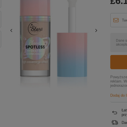
£6.
Dane s
akceptu
Powyższe 
reklam. W
jednorazo
Dodaj do 
Łat
pr
Da