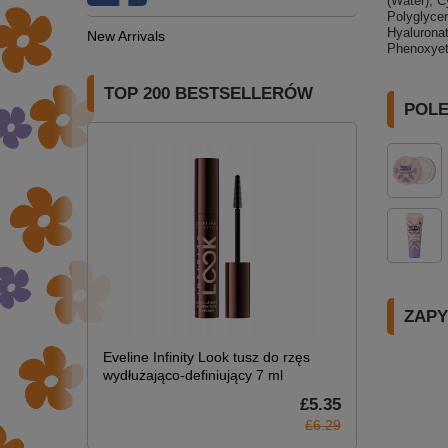
(Water), 
Polyglyce
Hyalurona
New Arrivals
Phenoxyeth
TOP 200 BESTSELLERÓW
POL
ZAPY
Eveline Infinity Look tusz do rzęs
wydłużająco-definiujący 7 ml
£5.35
£6.29