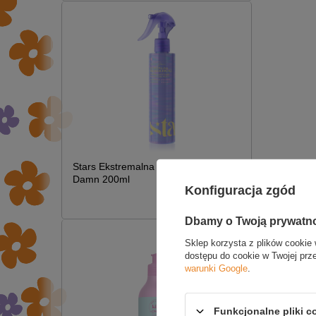
Stars Ekstremalna Termoochrona Hot
Damn 200ml
Konfiguracja zgód
£7.09
NAPI
Dbamy o Twoją prywatn
Sklep korzysta z plików cookie 
dostępu do cookie w Twojej prz
warunki Google
.
Funkcjonalne pliki 