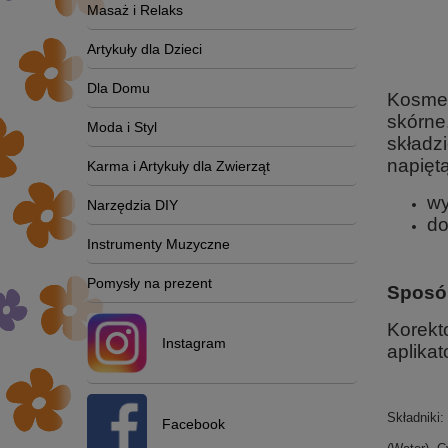
Masaż i Relaks
Artykuły dla Dzieci
Dla Domu
Kosmet
skórne
Moda i Styl
składz
napiętą
Karma i Artykuły dla Zwierząt
wy
Narzędzia DIY
do
Instrumenty Muzyczne
Pomysły na prezent
Sposó
Korekt
Instagram
aplikat
Składniki:
Facebook