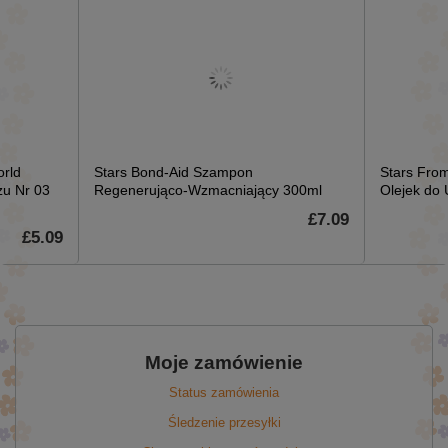
orld
Stars Bond-Aid Szampon
Stars From
żu Nr 03
Regenerująco-Wzmacniający 300ml
Olejek do 
£7.09
£5.09
Moje zamówienie
Status zamówienia
Śledzenie przesyłki