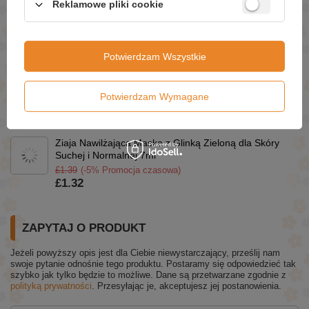
Reklamowe pliki cookie
Eveline 6 Ceramides Nawilżająco-Odżywczy Krem z
Ceramidami dla Skóry Normalnej i Wrażliwej 50ml
£6.29
(-15% Promocja czasowa)
Potwierdzam Wszystkie
£5.35
Eveline Gel Laque Nail Polish Długotrwały Lakier do
Paznokci nr 19 8ml
Potwierdzam Wymagane
£2.49
(-15% Promocja czasowa)
£2.12
Ziaja Nawilżająca Maska z Glinką Zieloną dla Skóry
Suchej i Normalnej 7ml
£1.39
(-5% Promocja czasowa)
£1.32
ZAPYTAJ O PRODUKT
Jeżeli powyższy opis jest dla Ciebie niewystarczający, prześlij nam
swoje pytanie odnośnie tego produktu. Postaramy się odpowiedzieć tak
szybko jak tylko będzie to możliwe.
Dane są przetwarzane zgodnie z
polityką prywatności
. Przesyłając je, akceptujesz jej postanowienia.