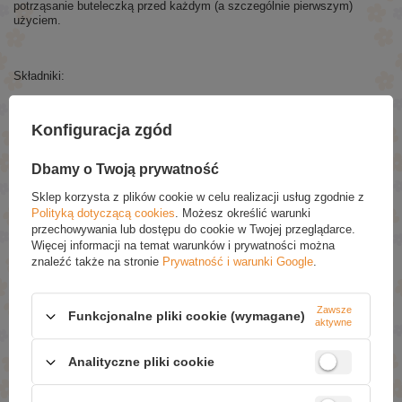
potrząsanie buteleczką przed każdym (a szczególnie pierwszym)
użyciem.
Składniki:
Aqua (Water), Dimethicone, Talc, Lauryl PEG-10
Tris(trimethylsiloxy)silylethyl Dimethicone, Glycerin, Isododecane,
Konfiguracja zgód
Trimethylsiloxysilicate, Sodium Chloride, Benzyl Glycol,
Disteardimonium Hectorite, Triethoxycaprylylsilane, Sodium
Hyaluronate, Aluminum Hydroxide, Propylene Carbonate, Raspberry
Dbamy o Twoją prywatność
Ketone, Phenoxyethanol, Ethylhexylglycerin, Parfum, (+/-): CI 77891,
CI 77491, CI 77492, CI 77499.
Sklep korzysta z plików cookie w celu realizacji usług zgodnie z
Polityką dotyczącą cookies
. Możesz określić warunki
przechowywania lub dostępu do cookie w Twojej przeglądarce.
POLECANE
Więcej informacji na temat warunków i prywatności można
znaleźć także na stronie
Prywatność i warunki Google
.
Bielenda Shower Coctail Wygładzający Żel pod
Prysznic Brzoskwinia & Kombucha 400ml
Zawsze
Funkcjonalne pliki cookie (wymagane)
£7.59
(-30% Promocja czasowa)
aktywne
£5.31
Analityczne pliki cookie
So!Flow Nawilżający Tonik Aminokwasowy dla Skóry
Suchej i Odwodnionej 150ml
£4.59