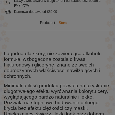
Łatwy zwrot towaru w ciągu
14
dni od zakupu bez podania
przyczyny
Darmowa dostawa od
£50.00
Producent:
Stars
Łagodna dla skóry, nie zawierająca alkoholu
formuła, wzbogacona została o kwas
hialuronowy i glicerynę, znane ze swoich
dobroczynnych właściwości nawilżających i
ochronnych.
Minimalna ilość produktu pozwala na uzyskanie
długotrwałego efektu wyrównania kolorytu cery,
wyglądającego bardzo naturalnie i lekko.
Pozwala na stopniowe budowanie pełnego
krycia bez efektu ciężkości czy maski.
Upiększający, świeży i lekki look przy dobrym