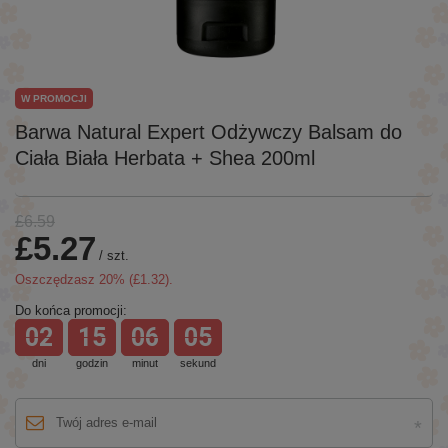
W PROMOCJI
Barwa Natural Expert Odżywczy Balsam do
Ciała Biała Herbata + Shea 200ml
£6.59
£5.27
/
szt.
Oszczędzasz
20
% (
£1.32
).
Do końca promocji:
02
15
06
05
dni
godzin
minut
sekund