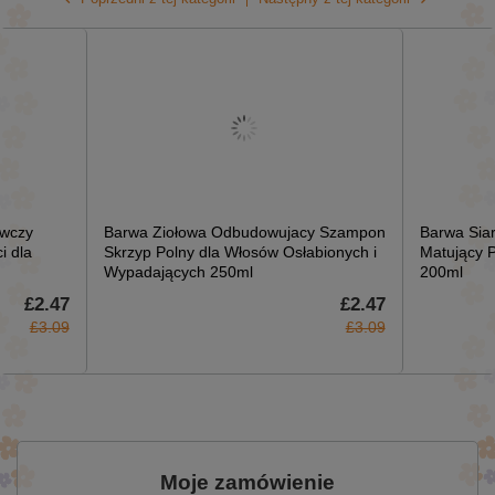
ywczy
Barwa Ziołowa Odbudowujacy Szampon
Barwa Sia
i dla
Skrzyp Polny dla Włosów Osłabionych i
Matujący P
Wypadających 250ml
200ml
£2.47
£2.47
£3.09
£3.09
Moje zamówienie