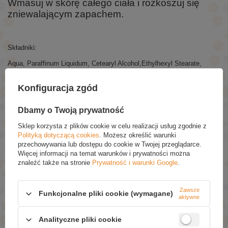
Wmasuj w skórę całego ciała i rozkoszuj
się
zniewalającym zapachem.
Składniki:
Aqua, Paraffinum Liquidum, Cetearyl Alcohol,Ethylhexyl Stearate,
Glycerin, Butyrospermum Parkii Butter, Glyceryl Stearate, PEG-100
Stearate, Caprylic/Capric Triglyceride, Camellia Sinensis Leaf
Konfiguracja zgód
Extract,Glycyrrhiza Glabra Root Extract, Ceramide NP, Niacinamide,
Petrolatum, Dimethicone, Olive Glycerides, Ceteareth-20,
Polyacrylamide, C13-14 Isoparaffin, Propylene Glycol,Laureth-
Dbamy o Twoją prywatność
7,Phenoxyethanol,Ethylhexylglycerin,Parfum, Linalool, Limonene,
Citronellol.
Sklep korzysta z plików cookie w celu realizacji usług zgodnie z
Polityką dotyczącą cookies
. Możesz określić warunki
przechowywania lub dostępu do cookie w Twojej przeglądarce.
Więcej informacji na temat warunków i prywatności można
znaleźć także na stronie
Prywatność i warunki Google
.
POLECANE
Tutti Frutti Let's Face It Oczyszczająca Maseczka z
Zawsze
Funkcjonalne pliki cookie (wymagane)
Glinką Zieloną 3% + Detox Shot Mg 7g
aktywne
£1.79
Analityczne pliki cookie
Ziaja Dwufazowy Płyn do Demakijażu Oczu 120ml