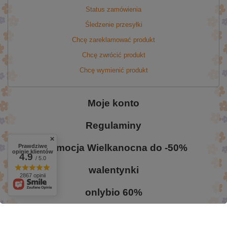
Status zamówienia
Śledzenie przesyłki
Chcę zareklamować produkt
Chcę zwrócić produkt
Chcę wymienić produkt
Moje konto
Regulaminy
Promocja Wielkanocna do -50%
Prawdziwe
opinie klientów
4.9
/ 5.0
walentynki
2867 opinii
onlybio 60%