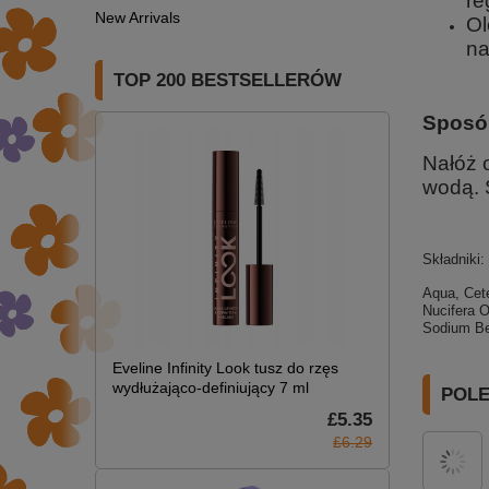
re
New Arrivals
Ol
na
TOP 200 BESTSELLERÓW
Sposó
Nałóż 
wodą. 
Składniki:
Aqua, Cet
Nucifera O
Sodium Be
Eveline Infinity Look tusz do rzęs
wydłużająco-definiujący 7 ml
POL
£5.35
£6.29