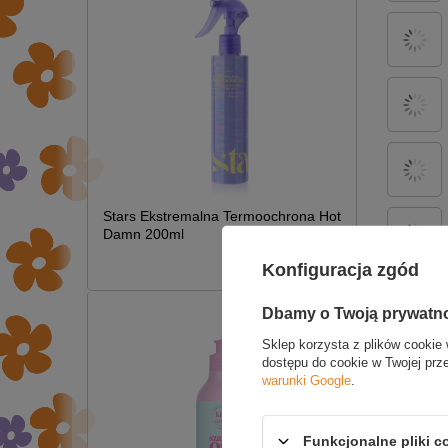
Stars Ekstremalna Termoochrona Hot
Damn 200ml
£7.09
Konfiguracja zgód
Dbamy o Twoją prywatn
ZAPY
Sklep korzysta z plików cookie 
dostępu do cookie w Twojej prz
warunki Google
.
Funkcjonalne pliki 