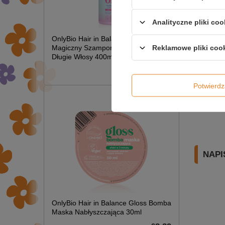
Analityczne pliki coo
OnlyBio Hair in Balance Kids
Reklamowe pliki coo
Magiczny Szampon Rozplątujący
Długie Włosy 400ml
£6.49
Potwier
NAPI
OnlyBio Hair in Balance Gloss Bomba
Maska Nabłyszczająca 30ml