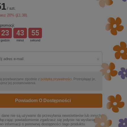
51
/
szt.
zasz
20
% (
£1.38
).
promocji:
23
43
54
godzin
minut
sekund
ą przetwarzane zgodnie z
polityką prywatności
. Przesyłając je,
jesz jej postanowienia.
Powiadom O Dostępności
dane nie są używane do przesyłania newsletterów lub innych
łączając powiadomienie zgadzasz się jedynie na wysłanie
wo informacji o ponownej dostępności tego produktu.