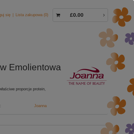
£0.00
guj się
Lista zakupowa
0
w Emolientowa
aściwe proporcje protein,
:
Joanna