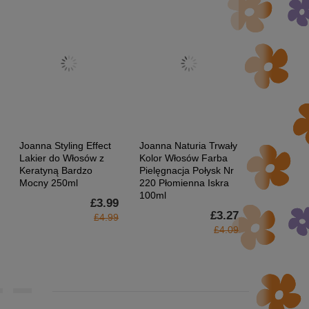
Joanna Styling Effect
Joanna Naturia Trwały
Joanna Nat
Lakier do Włosów z
Kolor Włosów Farba
Kolor Włos
Keratyną Bardzo
Pielęgnacja Połysk Nr
Pielęgnacja
Mocny 250ml
220 Płomienna Iskra
233 Głębok
100ml
100ml
£3.99
£3.27
£4.99
£4.09