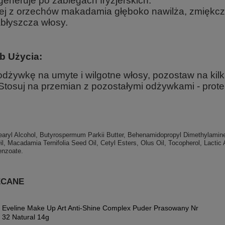
generuje po zabiegach fryzjerskich.
ej z orzechów makadamia głęboko nawilża, zmiękcz
błyszcza włosy.
b Użycia:
odżywkę na umyte i wilgotne włosy, pozostaw na kilk
Stosuj na przemian z pozostałymi odżywkami - prot
earyl Alcohol, Butyrospermum Parkii Butter, Behenamidopropyl Dimethylamin
il, Macadamia Ternifolia Seed Oil, Cetyl Esters, Olus Oil, Tocopherol, Lactic
nzoate.
ECANE
Eveline Make Up Art Anti-Shine Complex Puder Prasowany Nr
32 Natural 14g