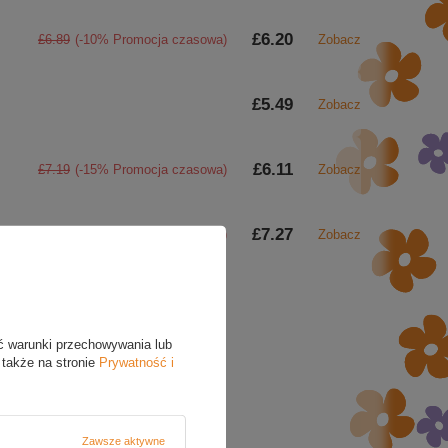
£6.20
£6.89
(-10% Promocja czasowa)
Zobacz
£5.49
Zobacz
£6.11
£7.19
(-15% Promocja czasowa)
Zobacz
£7.27
£10.39
(-30% Promocja czasowa)
Zobacz
ć warunki przechowywania lub
cy, prześlij nam swoje
 także na stronie
Prywatność i
powiedzieć tak szybko jak
odnie z
polityką
owienia.
Zawsze aktywne