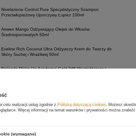
Nivelazione Control Pure Specjalistyczny Szampon
Przeciwłupieżowy Uporczywy Łupież 100ml
Anwen Mango Odżywiający Olejek do Włosów
Średnioporowatych 50ml
Eveline Rich Coconut Ultra Odżywczy Krem do Twarzy do
Skóry Suchej i Wrażliwej 50ml
Bielenda Make-Up Academie Gold 24K Wygładzająca i
Łgodząca Baza pod Makijaż 30g
ość
TAJ O PRODUKT
w celu realizacji usług zgodnie z
Polityką dotyczącą cookies
. Możesz określi
Jeżeli powyższy opis jest dla Ciebie niewystarczają
eglądarce. Więcej informacji na temat warunków i prywatności można znaleźć
pytanie odnośnie tego produktu. Postaramy się od
tylko będzie to możliwe.
Dane są przetwarzane zg
prywatności
. Przesyłając je, akceptujesz jej postan
cookie (wymagane)