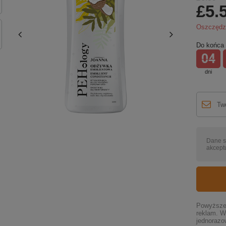
£5.
Oszczęd
Do końca 
04
dni
Dane s
akceptu
Powyższe 
reklam. W
jednorazo