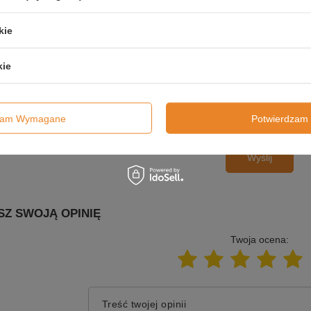
E-mail
kie
Pytanie
kie
dzam Wymagane
Potwierdzam 
Wyślij
SZ SWOJĄ OPINIĘ
Twoja ocena:
Treść twojej opinii