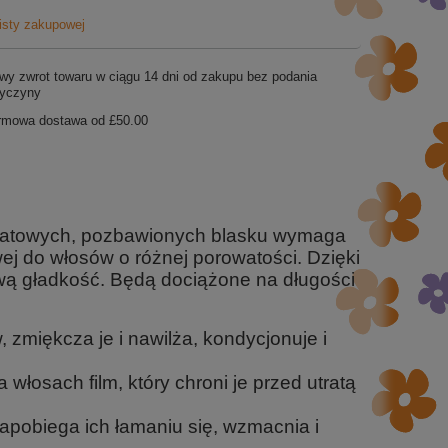
listy zakupowej
wy zwrot towaru w ciągu
14
dni od zakupu bez podania
zyczyny
rmowa dostawa od
£50.00
i matowych, pozbawionych blasku wymaga
j do włosów o różnej porowatości. Dzięki
ową gładkość. Będą dociążone na długości
miękcza je i nawilża, kondycjonuje i
łosach film, który chroni je przed utratą
zapobiega ich łamaniu się, wzmacnia i