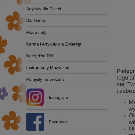
Artykuły dla Dzieci
Dla Domu
Moda i Styl
Karma i Artykuły dla Zwierząt
Narzędzia DIY
Instrumenty Muzyczne
Pielęg
regula
Pomysły na prezent
niej T
i zabez
Instagram
Ma
wy
Ol
wi
Facebook
Ol