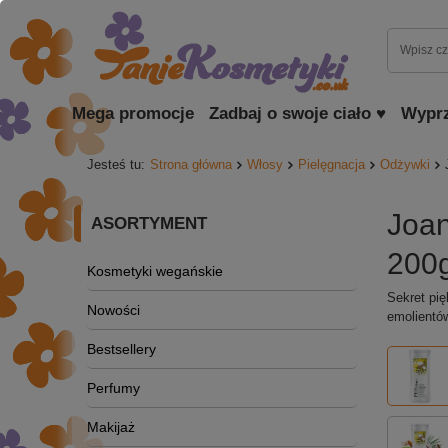
Mega promocje
Zadbaj o swoje ciało ♥
Wypr
Jesteś tu:
Strona główna
Włosy
Pielęgnacja
Odżywki
Joa
ASORTYMENT
200
Kosmetyki wegańskie
Sekret pi
Nowości
emolientó
Bestsellery
Perfumy
Makijaż