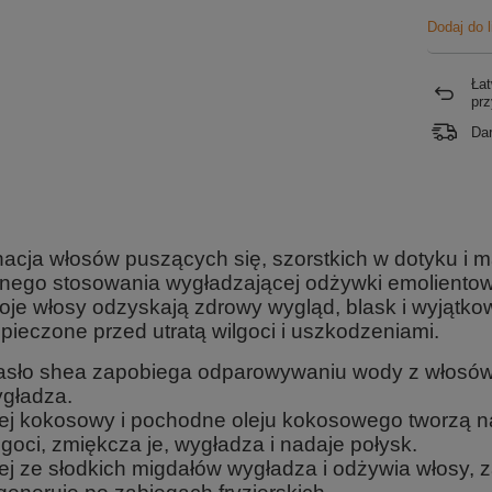
Dodaj do 
Łat
pr
Da
nacja włosów puszących się, szorstkich w dotyku 
rnego stosowania wygładzającej odżywki emolientowe
woje włosy odzyskają zdrowy wygląd, blask i wyjątk
pieczone przed utratą wilgoci i uszkodzeniami.
sło shea zapobiega odparowywaniu wody z włosów, z
gładza.
ej kokosowy i pochodne oleju kokosowego tworzą na w
lgoci, zmiękcza je, wygładza i nadaje połysk.
ej ze słodkich migdałów wygładza i odżywia włosy, 