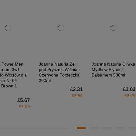
a Power Men
Joanna Naturia Żel
Joanna Naturia Oliwka
Cream 3w1
pod Prysznic Wiśnia i
Mydło w Płynie z
do Włosów dla
Czerwona Porzeczka
Balsamem 500ml
zn Nr 04
300ml
l Brown 1
£2.31
£3.03
£2.89
£3.79
£5.67
£7.09