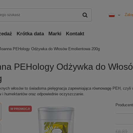
Zalo
zedaż
Krótka data
Marki
Kontakt
Joanna PEHology Odżywka do Włosów Emolientowa 200g
nna PEHology Odżywka do Włosó
g
ęknych włosów to świadoma pielęgnacja zapewniająca równowagę PEH, czyli wł
w i humektantów oraz odpowiednie oczyszczanie.
Producent
W PROMOCJI
£6.89