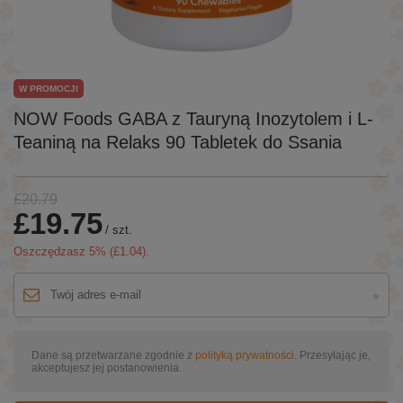
W PROMOCJI
NOW Foods GABA z Tauryną Inozytolem i L-
Teaniną na Relaks 90 Tabletek do Ssania
£20.79
£19.75
/
szt.
Oszczędzasz
5
% (
£1.04
).
Dane są przetwarzane zgodnie z
polityką prywatności
. Przesyłając je,
akceptujesz jej postanowienia.