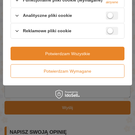
Funkcjonalne pliki cookie (wymagane)
aktywne
ZAPYTAJ O PRODUKT
Analityczne pliki cookie
Jeżeli powyższy opis jest dla Ciebie niewystarczający, prześlij nam
swoje pytanie odnośnie tego produktu. Postaramy się odpowiedzieć tak
szybko jak tylko będzie to możliwe.
Dane są przetwarzane zgodnie z
polityką prywatności
. Przesyłając je, akceptujesz jej postanowienia.
Reklamowe pliki cookie
E-mail
Potwierdzam Wszystkie
Pytanie
Potwierdzam Wymagane
Wyślij
NAPISZ SWOJĄ OPINIĘ