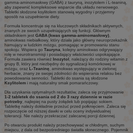
gamma-aminomasłowy (GABA) z tauryną, inozytolem i L-teaniną,
aby zapewnić kompleksowe wsparcie dla układu nerwowego.
Tabletki słodzone ksylitolem stanowią wygodny i przyjemny
sposób na uzupełnienie diety.
Formuła koncentruje się na kluczowych składnikach aktywnych,
znanych ze swoich uzupełniających się funkcji. Głównym
składnikiem jest
GABA (kwas gamma-aminomasłowy)
,
aminokwas niebiałkowy, który działa jako główny neuroprzekaźnik
hamujący w ludzkim mózgu, pomagając w promowaniu stanu
spokoju. Wspiera go
Tauryna
, kolejny aminokwas odgrywający
rolę w neurotransmisji i posiadający właściwości uspokajające.
Formuła zawiera również
Inozytol
, należący do rodziny witamin z
grupy B, który jest niezbędny do sygnalizacji komórkowej w
mózgu, oraz
L-Teaninę
, aminokwas występujący w zielonej
herbacie, znany ze swojej zdolności do wspierania relaksu bez
powodowania senności. Tabletki do ssania są słodzone
Ksylitolem
i mają naturalny smak pomarańczowy.
Dla uzyskania optymalnych rezultatów, zaleca się przyjmowanie
1-2 tabletek do ssania od 2 do 3 razy dziennie w razie
potrzeby
, najlepiej na pusty żołądek lub popijając sokiem.
Tabletkę należy dokładnie przeżuć przed połknięciem. Zaleca się
rozpoczęcie od niższej dawki w celu oceny indywidualnej
tolerancji. Nie należy przekraczać zalecanej porcji dziennej.
Po otwarciu produkt należy przechowywać w chłodnym, suchym
miejscu, z dala od bezpośredniego światła słonecznego. Pojemnik