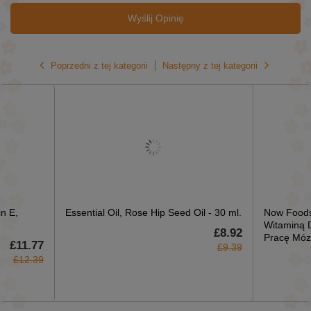
Wyślij Opinię
Poprzedni z tej kategorii
Następny z tej kategorii
n E,
Essential Oil, Rose Hip Seed Oil - 30 ml.
Now Foods
Witaminą 
£8.92
Pracę Móz
£11.77
£9.39
£12.39