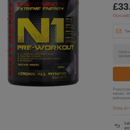
£33
Oszczęd
Dane s
akceptu
Powyższe 
reklam. W
jednorazo
Dodaj do 
Łat
pr