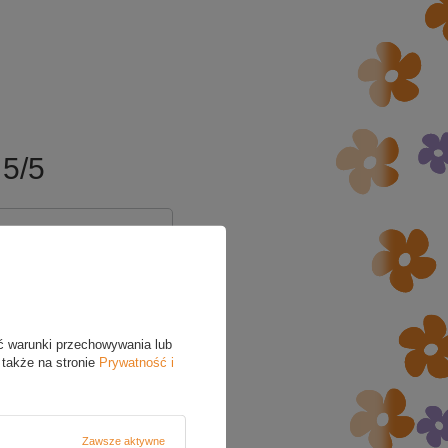
5/5
ć warunki przechowywania lub
 także na stronie
Prywatność i
Zawsze aktywne