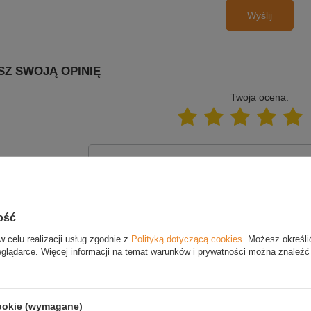
Wyślij
SZ SWOJĄ OPINIĘ
Twoja ocena:
Treść twojej opinii
ość
w celu realizacji usług zgodnie z
Polityką dotyczącą cookies
. Możesz określi
Dodaj własne zdjęcie
eglądarce. Więcej informacji na temat warunków i prywatności można znaleźć
produktu:
Twoje imię
cookie (wymagane)