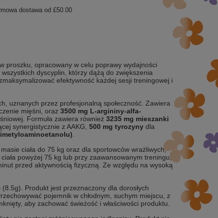
rmowa dostawa od
£50.00
 w proszku, opracowany w celu poprawy wydajności
wszystkich dyscyplin, którzy dążą do zwiększenia
by zmaksymalizować efektywność każdej sesji treningowej i
ch, uznanych przez profesjonalną społeczność. Zawiera
czenie mięśni, oraz
3500 mg L-argininy-alfa-
ęśniowej. Formuła zawiera również
3235 mg mieszanki
ącej synergistycznie z AAKG,
500 mg tyrozyny
dla
imetyloaminoetanolu)
.
 masie ciała do 75 kg oraz dla sportowców wrażliwych,
e ciała powyżej 75 kg lub przy zaawansowanym treningu,
inut przed aktywnością fizyczną. Ze względu na wysoką
 (8.5g). Produkt jest przeznaczony dla dorosłych
 Przechowywać pojemnik w chłodnym, suchym miejscu, z
amknięty, aby zachować świeżość i właściwości produktu.