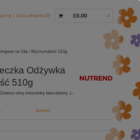
£0.00
guj się
Lista zakupowa
0
ingowa na Siłę i Wytrzymałość 510g
zeczka Odżywka
ość 510g
Zawiera silną mieszankę beta-alaniny, L-
:
Nutrend