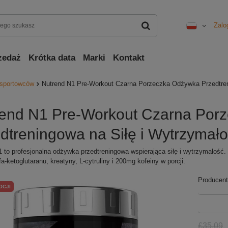
Zalo
zedaż
Krótka data
Marki
Kontakt
 sportowców
Nutrend N1 Pre-Workout Czarna Porzeczka Odżywka Przedtren
rend N1 Pre-Workout Czarna Por
dtreningowa na Siłę i Wytrzymał
 to profesjonalna odżywka przedtreningowa wspierająca siłę i wytrzymałość. 
lfa-ketoglutaranu, kreatyny, L-cytruliny i 200mg kofeiny w porcji.
Producent
OCJI
£35.09