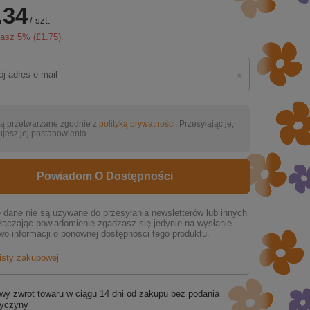
.34
/
szt.
zasz
5
% (
£1.75
).
ą przetwarzane zgodnie z
polityką prywatności
. Przesyłając je,
jesz jej postanowienia.
Powiadom O Dostępności
dane nie są używane do przesyłania newsletterów lub innych
łączając powiadomienie zgadzasz się jedynie na wysłanie
wo informacji o ponownej dostępności tego produktu.
listy zakupowej
wy zwrot towaru w ciągu
14
dni od zakupu bez podania
zyczyny