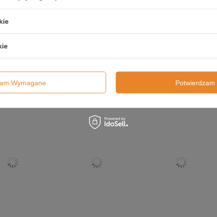
kie
Twój email
kie
Wyślij Opinię
dzam Wymagane
Potwierdzam 
Poprzedni z tej kategorii
Następny 