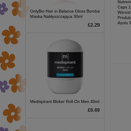
 z
Carnitine 3000 Shot,
Nutrend N1 Shot
Nutren
iną
Orange - 20 x 60 ml.
Cherry Crush
Caps 
OnlyBio Hair in Balance Gloss Bomba
Przedtreningówka dla
Wzrost 
Maska Nabłyszczająca 30ml
ów
Maksymalnej
Produk
Wydajności 20 x 60 ml
Azotu 
£2.29
£24.31
.42
£33.53
£25.59
9.39
£35.29
Medispirant Bloker Roll-On Men 40ml
£6.69