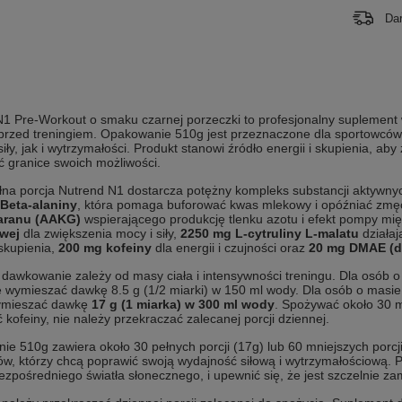
Da
1 Pre-Workout o smaku czarnej porzeczki to profesjonalny suplement
 przed treningiem. Opakowanie 510g jest przeznaczone dla sportowców 
iły, jak i wytrzymałości. Produkt stanowi źródło energii i skupienia, a
 granice swoich możliwości.
na porcja Nutrend N1 dostarcza potężny kompleks substancji aktywny
Beta-alaniny
, która pomaga buforować kwas mlekowy i opóźniać zmę
aranu (AAKG)
wspierającego produkcję tlenku azotu i efekt pompy mi
wej
dla zwiększenia mocy i siły,
2250 mg L-cytruliny L-malatu
działaj
skupienia,
200 mg kofeiny
dla energii i czujności oraz
20 mg DMAE (d
dawkowanie zależy od masy ciała i intensywności treningu. Dla osób o
ę wymieszać dawkę 8.5 g (1/2 miarki) w 150 ml wody. Dla osób o masi
ymieszać dawkę
17 g (1 miarka) w 300 ml wody
. Spożywać około 30 m
 kofeiny, nie należy przekraczać zalecanej porcji dziennej.
e 510g zawiera około 30 pełnych porcji (17g) lub 60 mniejszych porcji
w, którzy chcą poprawić swoją wydajność siłową i wytrzymałościową.
ezpośredniego światła słonecznego, i upewnić się, że jest szczelnie z