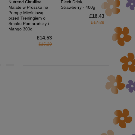
Nutrend Citrulline
Flexit Drink,
Flexit Gold
Malate w Proszku na
Strawberry - 400g
Blackcurran
Pompę Mięśniową
£16.43
przed Treningiem o
£17.29
Smaku Pomarańczy i
Mango 300g
£14.53
£15.29