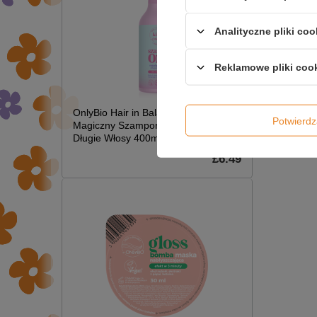
Analityczne pliki coo
Reklamowe pliki coo
OnlyBio Hair in Balance Kids
Potwier
Magiczny Szampon Rozplątujący
Długie Włosy 400ml
£6.49