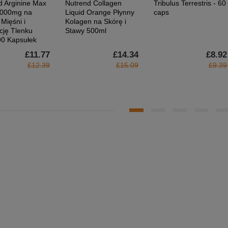
d Arginine Max
Nutrend Collagen
Tribulus Terrestris - 60
1000mg na
Liquid Orange Płynny
caps
Mięśni i
Kolagen na Skórę i
cję Tlenku
Stawy 500ml
90 Kapsułek
£11.77
£14.34
£8.92
£12.39
£15.09
£9.39