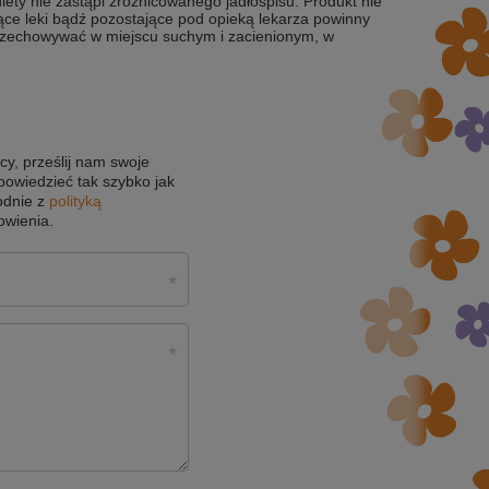
iety nie zastąpi zróżnicowanego jadłospisu. Produkt nie
ące leki bądź pozostające pod opieką lekarza powinny
Przechowywać w miejscu suchym i zacienionym, w
cy, prześlij nam swoje
powiedzieć tak szybko jak
odnie z
polityką
owienia.