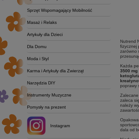
Sprzęt Wspomagający Mobilność
Masaż i Relaks
Artykuły dla Dzieci
Nutrend N
fizycznej
Dla Domu
zarówno s
przesunąć
Moda i Styl
Każda peł
Karma i Artykuły dla Zwierząt
3500 mg 
ketoglut
kreatyno
Narzędzia DIY
poprawy 
Instrumenty Muzyczne
Zalecane 
zaleca si
należy w
Pomysły na prezent
zawartość
Opakowani
sportowcó
Instagram
dala od b