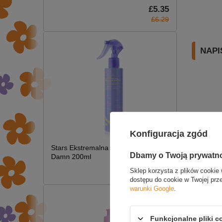
£5.35
£6.29
NAPI
Konfiguracja zgód
Stars Ekstremalna Termoochrona Hot
Dbamy o Twoją prywatn
Damn 200ml
£7.09
Sklep korzysta z plików cookie 
dostępu do cookie w Twojej prz
warunki Google
.
Funkcjonalne pliki 