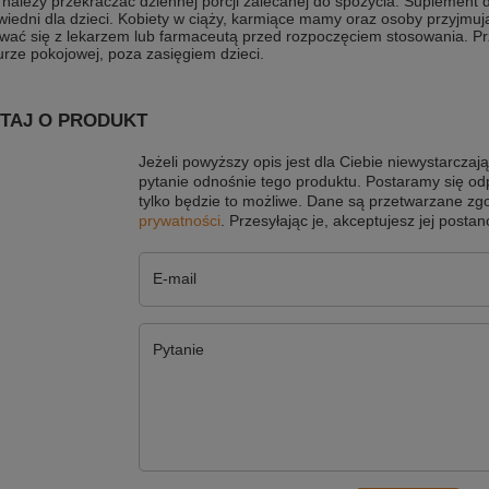
 należy przekraczać dziennej porcji zalecanej do spożycia. Suplement d
wiedni dla dzieci. Kobiety w ciąży, karmiące mamy oraz osoby przyjmuj
ować się z lekarzem lub farmaceutą przed rozpoczęciem stosowania. 
rze pokojowej, poza zasięgiem dzieci.
TAJ O PRODUKT
Jeżeli powyższy opis jest dla Ciebie niewystarczają
pytanie odnośnie tego produktu. Postaramy się od
tylko będzie to możliwe.
Dane są przetwarzane zg
prywatności
. Przesyłając je, akceptujesz jej postan
E-mail
Pytanie