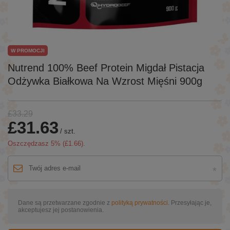
W PROMOCJI
Nutrend 100% Beef Protein Migdał Pistacja
Odżywka Białkowa Na Wzrost Mięśni 900g
£33.29
£31.63
/
szt.
Oszczędzasz
5
% (
£1.66
).
Dane są przetwarzane zgodnie z
polityką prywatności
. Przesyłając je,
akceptujesz jej postanowienia.