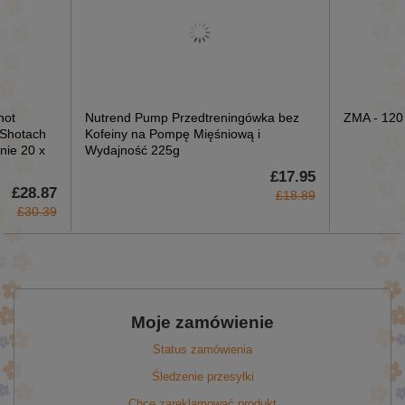
hot
Nutrend Pump Przedtreningówka bez
ZMA - 120
 Shotach
Kofeiny na Pompę Mięśniową i
nie 20 x
Wydajność 225g
£17.95
£28.87
£18.89
£30.39
Moje zamówienie
Status zamówienia
Śledzenie przesyłki
Chcę zareklamować produkt