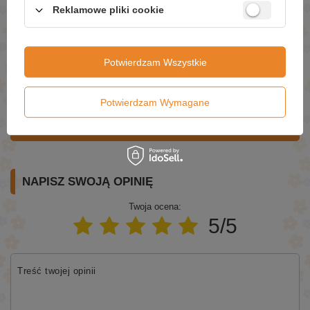
Reklamowe pliki cookie
Pytanie
Potwierdzam Wszystkie
Potwierdzam Wymagane
Wyślij
NAPISZ SWOJĄ OPINIĘ
Twoja ocena:
5/5
Treść twojej opinii