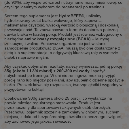
(do 90%), aby wspierać wzrost i utrzymanie masy mięśniowej, co
czyni go idealnym wyborem do regeneracji po treningu.
Sercem tego suplementu jest
HydroBEEF®
, unikalny
hydrolizowany izolat białka wołowego, który zapewnia
maksymalną czystość, wysoką wartość biologiczną i doskonałą
przyswajalność. Ta zaawansowana formuła dostarcza potężną
dawkę białka w każdej porcji. Produkt jest również wzbogacony o
niezbędne
aminokwasy rozgałęzione (BCAA)
– leucynę,
izoleucynę i walinę. Ponieważ organizm nie jest w stanie
samodzielnie produkować BCAA, muszą być one dostarczane z
dietą lub suplementacją, a odgrywają kluczową rolę w syntezie
białek i naprawie mięśni.
Aby uzyskać optymalne rezultaty, należy wymieszać jedną porcję
35g (około 1 i 3/4 miarki) z 200-300 ml wody
i spożyć
natychmiast po treningu. W dni nietreningowe można przyjąć
porcję rano lub między posiłkami, aby uzupełnić dzienne spożycie
białka. Proszek łatwo się rozpuszcza, tworząc gładki i wygodny w
przygotowaniu koktajl.
Opakowanie 900g zawiera około 25 porcji, co wystarcza na
prawie miesiąc regularnego stosowania. Produkt jest
przeznaczony dla sportowców i aktywnych osób dorosłych.
Przechowuj pojemnik szczelnie zamknięty w chłodnym, suchym
miejscu, z dala od bezpośredniego światła słonecznego i wilgoci,
aby zachować jego jakość i świeżość.