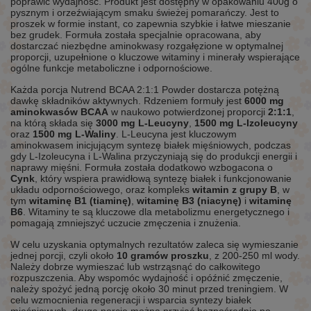
poprawić wydajność. Produkt jest dostępny w opakowaniu 400g o
pysznym i orzeźwiającym smaku świeżej pomarańczy. Jest to
proszek w formie instant, co zapewnia szybkie i łatwe mieszanie
bez grudek. Formuła została specjalnie opracowana, aby
dostarczać niezbędne aminokwasy rozgałęzione w optymalnej
proporcji, uzupełnione o kluczowe witaminy i minerały wspierające
ogólne funkcje metaboliczne i odpornościowe.
Każda porcja Nutrend BCAA 2:1:1 Powder dostarcza potężną
dawkę składników aktywnych. Rdzeniem formuły jest
6000 mg
aminokwasów BCAA
w naukowo potwierdzonej proporcji
2:1:1
,
na którą składa się
3000 mg L-Leucyny
,
1500 mg L-Izoleucyny
oraz
1500 mg L-Waliny
. L-Leucyna jest kluczowym
aminokwasem inicjującym syntezę białek mięśniowych, podczas
gdy L-Izoleucyna i L-Walina przyczyniają się do produkcji energii i
naprawy mięśni. Formuła została dodatkowo wzbogacona o
Cynk
, który wspiera prawidłową syntezę białek i funkcjonowanie
układu odpornościowego, oraz kompleks
witamin z grupy B
, w
tym
witaminę B1 (tiaminę)
,
witaminę B3 (niacynę)
i
witaminę
B6
. Witaminy te są kluczowe dla metabolizmu energetycznego i
pomagają zmniejszyć uczucie zmęczenia i znużenia.
W celu uzyskania optymalnych rezultatów zaleca się wymieszanie
jednej porcji, czyli około
10 gramów proszku
, z 200-250 ml wody.
Należy dobrze wymieszać lub wstrząsnąć do całkowitego
rozpuszczenia. Aby wspomóc wydajność i opóźnić zmęczenie,
należy spożyć jedną porcję około 30 minut przed treningiem. W
celu wzmocnienia regeneracji i wsparcia syntezy białek
mięśniowych, drugą porcję można przyjąć bezpośrednio po