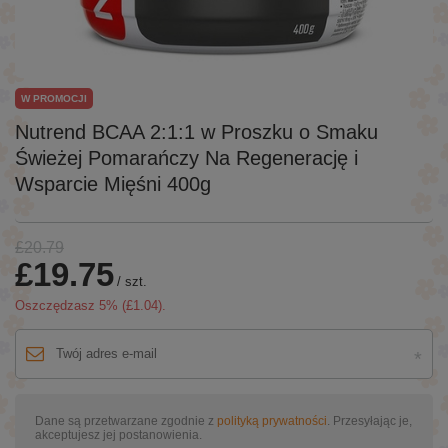
W PROMOCJI
Nutrend BCAA 2:1:1 w Proszku o Smaku
Świeżej Pomarańczy Na Regenerację i
Wsparcie Mięśni 400g
£20.79
£19.75
/
szt.
Oszczędzasz
5
% (
£1.04
).
Dane są przetwarzane zgodnie z
polityką prywatności
. Przesyłając je,
akceptujesz jej postanowienia.