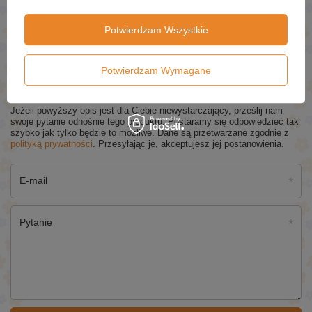
lekarza powinny skonsultować się z lekarzem lub farmaceutą
przed rozpoczęciem stosowania. Przechowywać w miejscu
Potwierdzam Wszystkie
suchym i zacienionym, w temperaturze pokojowej, poza
zasięgiem dzieci.
Potwierdzam Wymagane
ZAPYTAJ O PRODUKT
Jeżeli powyższy opis jest dla Ciebie niewystarczający, prześlij nam
swoje pytanie odnośnie tego produktu. Postaramy się odpowiedzieć tak
szybko jak tylko będzie to możliwe.
Dane są przetwarzane zgodnie z
polityką prywatności
. Przesyłając je, akceptujesz jej postanowienia.
E-mail
Pytanie