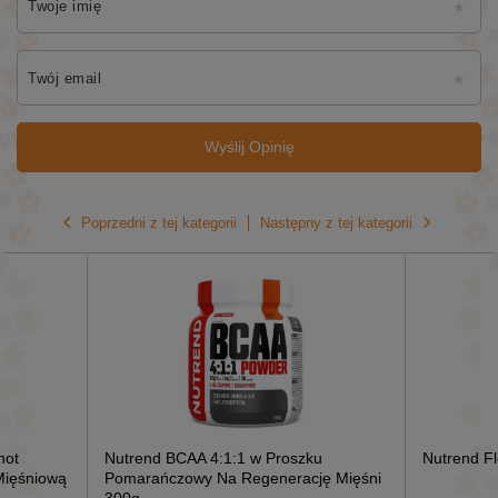
Twoje imię
Twój email
Wyślij Opinię
Poprzedni z tej kategorii
Następny z tej kategorii
hot
Nutrend BCAA 4:1:1 w Proszku
Nutrend Fl
Mięśniową
Pomarańczowy Na Regenerację Mięśni
300g