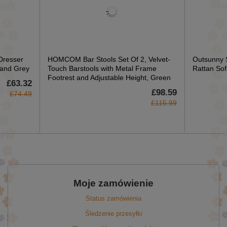
Dresser
HOMCOM Bar Stools Set Of 2, Velvet-
Outsunny S
 and Grey
Touch Barstools with Metal Frame
Rattan Sof
Footrest and Adjustable Height, Green
£63.32
£98.59
£74.49
£115.99
Moje zamówienie
Status zamówienia
Śledzenie przesyłki