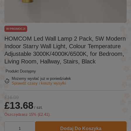
W PROMOCJI
HOMCOM Led Wall Lamp 2 Pack, 5W Modern
Indoor Starry Wall Light, Colour Temperature
Adjustable 3000K/4000K/6500K, for Bedroom,
Living Room, Hallway, Stairs, Black
Produkt Dostępny
Możemy wysłać już
w poniedziałek
Sprawdź czasy i koszty wysyłki
£16.09
£13.68
/
szt.
Oszczędzasz
15
% (
£2.41
).
Dodaj Do Koszyka