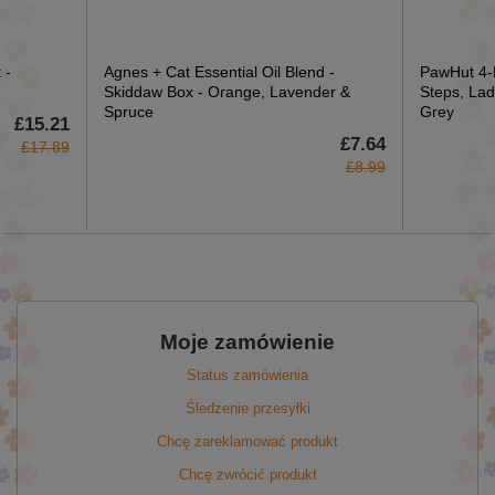
 -
Agnes + Cat Essential Oil Blend -
PawHut 4-P
Skiddaw Box - Orange, Lavender &
Steps, Lad
Spruce
Grey
£15.21
£7.64
£17.89
£8.99
Moje zamówienie
Status zamówienia
Śledzenie przesyłki
Chcę zareklamować produkt
Chcę zwrócić produkt