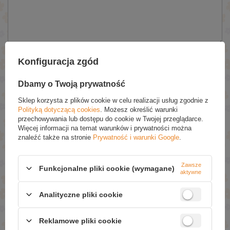
Wyślij
Konfiguracja zgód
Dbamy o Twoją prywatność
NAPISZ SWOJĄ OPINIĘ
Sklep korzysta z plików cookie w celu realizacji usług zgodnie z
Polityką dotyczącą cookies
. Możesz określić warunki
przechowywania lub dostępu do cookie w Twojej przeglądarce.
Twoja ocena:
Więcej informacji na temat warunków i prywatności można
5/5
znaleźć także na stronie
Prywatność i warunki Google
.
Zawsze
Treść twojej opinii
Funkcjonalne pliki cookie (wymagane)
aktywne
Analityczne pliki cookie
Reklamowe pliki cookie
Dodaj własne zdjęcie produktu: