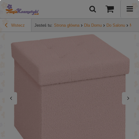
Wstecz
Jesteś tu:
Strona główna
Dla Domu
Do Salonu
Mebl