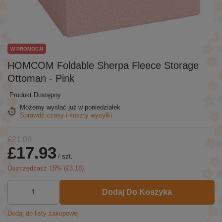
W PROMOCJI
HOMCOM Foldable Sherpa Fleece Storage
Ottoman - Pink
Produkt Dostępny
Możemy wysłać już
w poniedziałek
Sprawdź czasy i koszty wysyłki
£21.09
£17.93
/
szt.
Oszczędzasz
15
% (
£3.16
).
Dodaj Do Koszyka
Dodaj do listy zakupowej