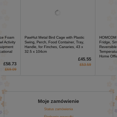
ece Foam
PawHut Metal Bird Cage with Plastic
HOMCOM 46
l Activity
Swing, Perch, Food Container, Tray,
Fridge, Sm
quipment
Handle, for Finches, Canaries, 43 x
Reversible
cational
32.5 x 104cm
Temperatu
Home Offic
£45.55
£58.73
£53.59
£69.09
Moje zamówienie
Status zamówienia
Śledzenie przesyłki