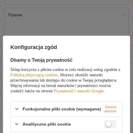
Pytanie
Konfiguracja zgód
Wyślij
Dbamy o Twoją prywatność
Sklep korzysta z plików cookie w celu realizacji usług zgodnie z
Polityką dotyczącą cookies
. Możesz określić warunki
przechowywania lub dostępu do cookie w Twojej przeglądarce.
NAPISZ SWOJĄ OPINIĘ
Więcej informacji na temat warunków i prywatności można
znaleźć także na stronie
Prywatność i warunki Google
.
Twoja ocena:
5/5
Zawsze
Funkcjonalne pliki cookie (wymagane)
aktywne
Treść twojej opinii
Analityczne pliki cookie