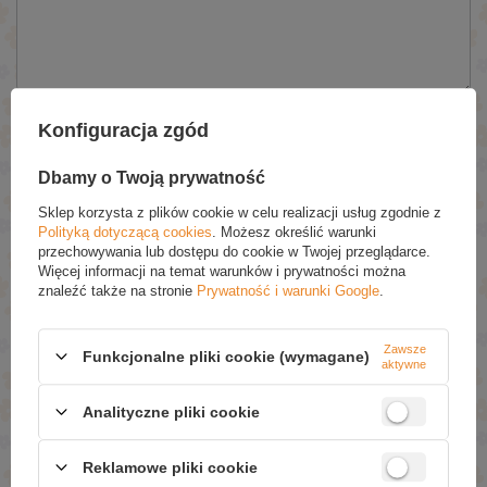
Wyślij
Konfiguracja zgód
Dbamy o Twoją prywatność
NAPISZ SWOJĄ OPINIĘ
Sklep korzysta z plików cookie w celu realizacji usług zgodnie z
Polityką dotyczącą cookies
. Możesz określić warunki
przechowywania lub dostępu do cookie w Twojej przeglądarce.
Twoja ocena:
Więcej informacji na temat warunków i prywatności można
5/5
znaleźć także na stronie
Prywatność i warunki Google
.
Zawsze
Treść twojej opinii
Funkcjonalne pliki cookie (wymagane)
aktywne
Analityczne pliki cookie
Reklamowe pliki cookie
Dodaj własne zdjęcie produktu: