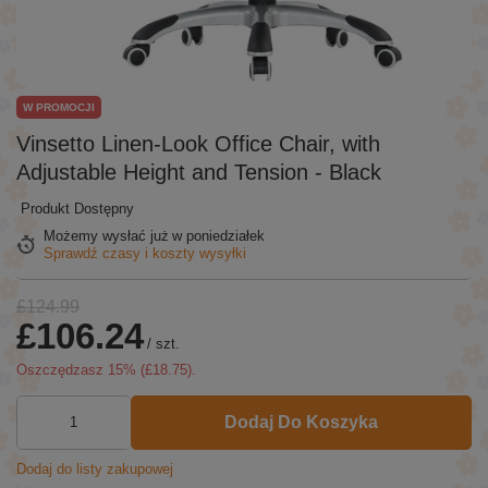
W PROMOCJI
Vinsetto Linen-Look Office Chair, with
Adjustable Height and Tension - Black
Produkt Dostępny
Możemy wysłać już
w poniedziałek
Sprawdź czasy i koszty wysyłki
£124.99
£106.24
/
szt.
Oszczędzasz
15
% (
£18.75
).
Dodaj Do Koszyka
Dodaj do listy zakupowej