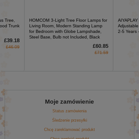
s Tree,
HOMCOM 3-Light Tree Floor Lamps for
AIYAPLAY K
Wood Trunk
Living Room, Modern Standing Lamp
Adjustable 
for Bedroom with Globe Lampshade,
2-5 Years 
Steel Base, Bulb not Included, Black
£39.18
£60.85
£46.09
£71.59
Moje zamówienie
Status zamówienia
Śledzenie przesyłki
Chcę zareklamować produkt
Chcę zwrócić produkt