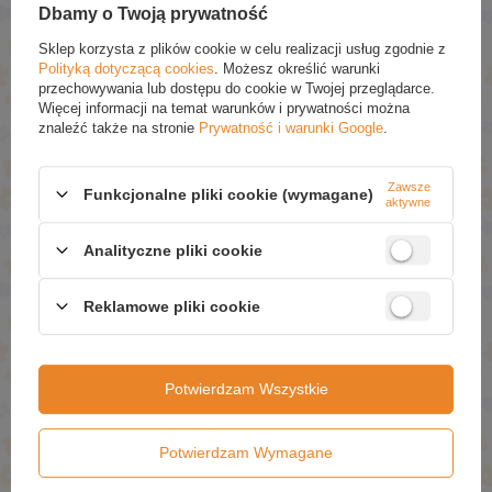
Etja Naturalny Olejek Eteryczny Geraniowy 10ml
Dbamy o Twoją prywatność
£8.39
Sklep korzysta z plików cookie w celu realizacji usług zgodnie z
Polityką dotyczącą cookies
. Możesz określić warunki
Etja Naturalny Olejek Eteryczny Pomarańczowy 10ml
przechowywania lub dostępu do cookie w Twojej przeglądarce.
Więcej informacji na temat warunków i prywatności można
£4.19
znaleźć także na stronie
Prywatność i warunki Google
.
Ziaja Płyn do Higieny Intymnej z Ekstraktem z
Rumianku dla Skóry Wrażliwej 500ml
Zawsze
£5.29
(-5% Promocja czasowa)
Funkcjonalne pliki cookie (wymagane)
aktywne
£5.03
Etja Bio Olej Rycynowy dla każdego Rodzaju Skóry
Analityczne pliki cookie
50ml
£4.79
Reklamowe pliki cookie
ZAPYTAJ O PRODUKT
Potwierdzam Wszystkie
Jeżeli powyższy opis jest dla Ciebie niewystarczający, prześlij nam
swoje pytanie odnośnie tego produktu. Postaramy się odpowiedzieć tak
szybko jak tylko będzie to możliwe.
Dane są przetwarzane zgodnie z
Potwierdzam Wymagane
polityką prywatności
. Przesyłając je, akceptujesz jej postanowienia.