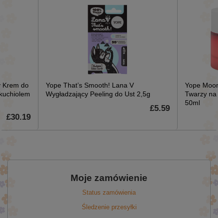
 Krem do
Yope That’s Smooth! Lana V
Yope Moon
akuchiolem
Wygładzający Peeling do Ust 2,5g
Twarzy na 
50ml
£5.59
£30.19
Moje zamówienie
Status zamówienia
Śledzenie przesyłki