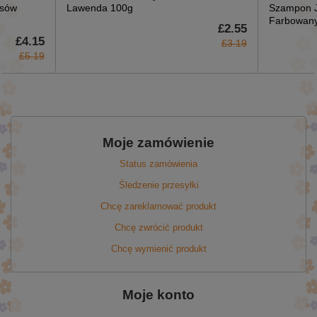
osów
Lawenda 100g
Szampon J
Farbowany
£2.55
£4.15
£3.19
£5.19
Moje zamówienie
Status zamówienia
Śledzenie przesyłki
Chcę zareklamować produkt
Chcę zwrócić produkt
Chcę wymienić produkt
Moje konto