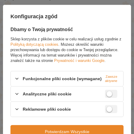
Przebadany dermatologicznie
.
Konfiguracja zgód
POLECANE
Dbamy o Twoją prywatność
Sklep korzysta z plików cookie w celu realizacji usług zgodnie z
Barwa Hipoalergiczne Tradycyjne Polskie Szare Mydło
Polityką dotyczącą cookies
. Możesz określić warunki
z Ekstraktem z Rumianku 100g
przechowywania lub dostępu do cookie w Twojej przeglądarce.
£1.59
(-20% Promocja czasowa)
Więcej informacji na temat warunków i prywatności można
£1.27
znaleźć także na stronie
Prywatność i warunki Google
.
Barwa Hipoalergiczne Tradycyjne Polskie Szare Mydło
z Ekstraktem z Mniszka Lekarskiego 100g
Zawsze
Funkcjonalne pliki cookie (wymagane)
£1.59
(-20% Promocja czasowa)
aktywne
£1.27
Barwa Hipoalergiczne Tradycyjne Polskie Szare Mydło
Analityczne pliki cookie
na Bazie Roślinnej 100g
£1.69
(-20% Promocja czasowa)
Reklamowe pliki cookie
£1.35
Green Pharmacy Mydło Toaletowe z Ekstraktem z Irysa
i Olejem Arganowym 100g
Potwierdzam Wszystkie
£1.29