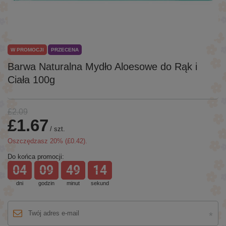
W PROMOCJI
PRZECENA
Barwa Naturalna Mydło Aloesowe do Rąk i
Ciała 100g
£2.09
£1.67
/
szt.
Oszczędzasz
20
% (
£0.42
).
Do końca promocji:
04
09
49
14
dni
godzin
minut
sekund