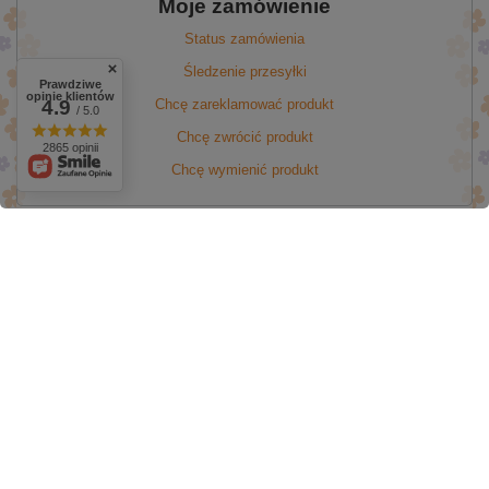
Moje zamówienie
Status zamówienia
Śledzenie przesyłki
Prawdziwe
opinie klientów
4.9
Chcę zareklamować produkt
/ 5.0
Chcę zwrócić produkt
2865 opinii
Chcę wymienić produkt
Moje konto
Regulaminy
Promocja Wielkanocna do -50%
walentynki
onlybio 60%