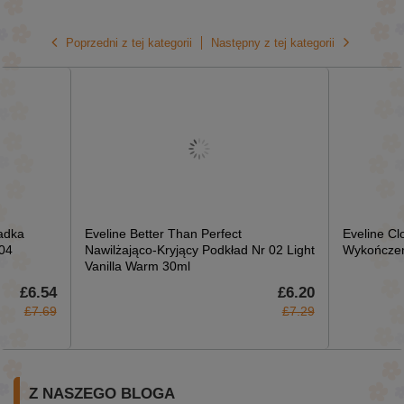
Poprzedni z tej kategorii
Następny z tej kategorii
adka
Eveline Better Than Perfect
Eveline Cl
04
Nawilżająco-Kryjący Podkład Nr 02 Light
Wykończen
Vanilla Warm 30ml
£6.54
£6.20
£7.69
£7.29
Z NASZEGO BLOGA