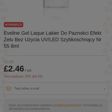
W PROMOCJI
Eveline Gel Laque Lakier Do Paznokci Efekt
Żelu Bez Użycia UV/LED Szybkoschnący Nr
55 8ml
£2.89
£2.46
/
szt.
Oszczędzasz
15
% (
£0.43
).
Dane są przetwarzane zgodnie z
polityką prywatności
. Przesyłając je,
akceptujesz jej postanowienia.