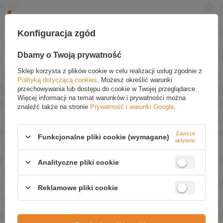
ZAPYTAJ O PRODUKT
Konfiguracja zgód
Jeżeli powyższy opis jest dla Ciebie niewystarczający, prześlij nam
swoje pytanie odnośnie tego produktu. Postaramy się odpowiedzieć tak
szybko jak tylko będzie to możliwe.
Dane są przetwarzane zgodnie z
Dbamy o Twoją prywatność
polityką prywatności
. Przesyłając je, akceptujesz jej postanowienia.
Sklep korzysta z plików cookie w celu realizacji usług zgodnie z
Polityką dotyczącą cookies
. Możesz określić warunki
E-mail
przechowywania lub dostępu do cookie w Twojej przeglądarce.
Więcej informacji na temat warunków i prywatności można
znaleźć także na stronie
Prywatność i warunki Google
.
Pytanie
Zawsze
Funkcjonalne pliki cookie (wymagane)
aktywne
Analityczne pliki cookie
Reklamowe pliki cookie
Wyślij