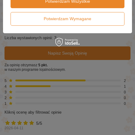
Potwierdzam Wszystkie
OPINIE O EVELINE GEL LAQUE LAKIER DO
PAZNOKCI EFEKT ŻELU BEZ UŻYCIA UV/LED
SZYBKOSCHNĄCY NR 55 8ML
Potwierdzam Wymagane
4.67
Liczba wystawionych opinii: 3
Napisz Swoją Opinię
Za opinię otrzymasz
5 pkt.
w naszym programie lojalnościowym.
5
2
4
1
3
0
2
0
1
0
Kliknij ocenę aby filtrować opinie
5/5
2026-04-11