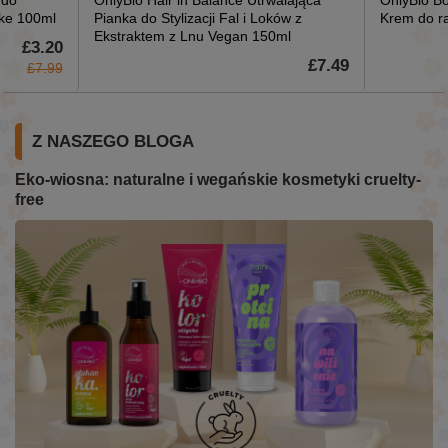
ke 100ml
Pianka do Stylizacji Fal i Loków z
Krem do rą
Ekstraktem z Lnu Vegan 150ml
£3.20
£7.49
£7.99
Z NASZEGO BLOGA
Eko-wiosna: naturalne i wegańskie kosmetyki cruelty-
free