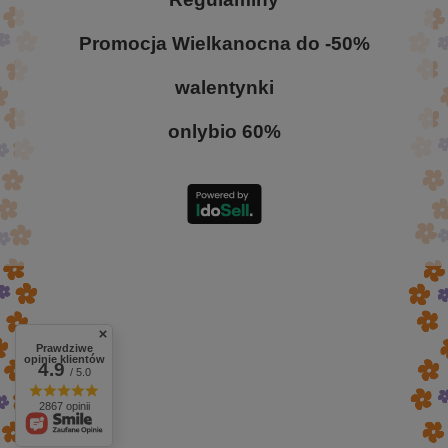
Promocja Wielkanocna do -50%
walentynki
onlybio 60%
Prawdziwe
opinie klientów
4.9
/ 5.0
2867 opinii