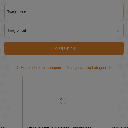
Twoje imię
Twój email
Wyślij Opinię
Poprzedni z tej kategorii
Następny z tej kategorii
 do
OnlyBio Hair in Balance Utrwalająca
OnlyBio Bo