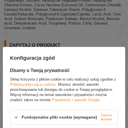
Propanediol, Glycerin, Hydrolyzed Vegetable Protein, Hydrolyzed
Chestnut Extract, Cocos Nucifera (Coconut) Oil, Cetrimonium Chloride,
Cetearyl Alcohol, Solanum Tuberosum Starch, Polyglyceryl-4
Laurate/Sebacate, Polyglyceryl-6 Caprylate/Caprate, Lactic Acid, Citric
Acid, Sodium Benzoate, Potassium Sorbate, Benzyl Alcohol, Benzoic
Acid, Dehydroacetic Acid, Tocopherol, Parfum, Citral, Geraniol,
Limonene, Linalool.
ZAPYTAJ O PRODUKT
Jeżeli powyższy opis jest dla Ciebie niewystarczający, prześlij nam
Konfiguracja zgód
swoje pytanie odnośnie tego produktu. Postaramy się odpowiedzieć tak
szybko jak tylko będzie to możliwe.
Dane są przetwarzane zgodnie z
polityką prywatności
. Przesyłając je, akceptujesz jej postanowienia.
Dbamy o Twoją prywatność
Sklep korzysta z plików cookie w celu realizacji usług zgodnie z
E-mail
Polityką dotyczącą cookies
. Możesz określić warunki
przechowywania lub dostępu do cookie w Twojej przeglądarce.
Więcej informacji na temat warunków i prywatności można
znaleźć także na stronie
Prywatność i warunki Google
.
Pytanie
Zawsze
Funkcjonalne pliki cookie (wymagane)
aktywne